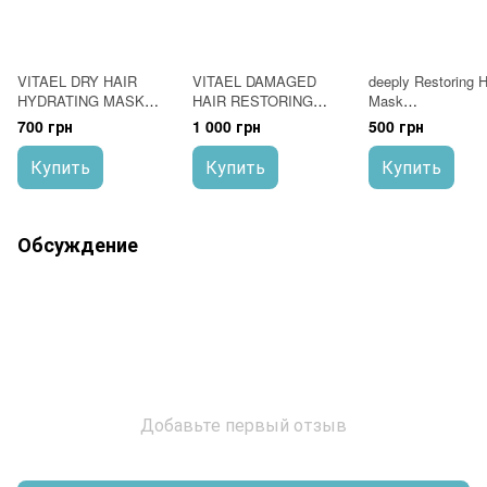
VITAEL DRY HAIR
VITAEL DAMAGED
deeply Restoring H
HYDRATING MASK
HAIR RESTORING
Mask
Маска увлажняющая
MASK Маска
Восстанавливаю
700 грн
1 000 грн
500 грн
250 мл
восстанавливающая
маска для волос
для поврежденных
мл
Купить
Купить
Купить
волос 500 мл
Обсуждение
Добавьте первый отзыв