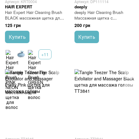
Артикул: KRT0004
Артикул: DP111114
HAIR EXPERT
deeply
Hair Expert Hair Cleaning Brush
deeply Hair Cleaning Brush
BLACK массажная щетка для
Массажная щетка с
волос
удлиненной ручкой для кожи
125 грн
200 грн
головы
Купить
Купить
+11
Артикул: TT4046
Артикул: TT3841