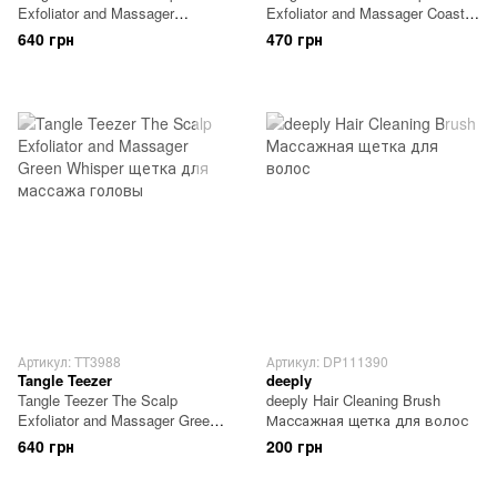
Exfoliator and Massager
Exfoliator and Massager Coastal
Lavender Lite щетка для
Blue щетка для массажа
640 грн
470 грн
массажа головы
головы
Артикул: TT3988
Артикул: DP111390
Tangle Teezer
deeply
Tangle Teezer The Scalp
deeply Hair Cleaning Brush
Exfoliator and Massager Green
Массажная щетка для волос
Whisper щетка для массажа
640 грн
200 грн
головы