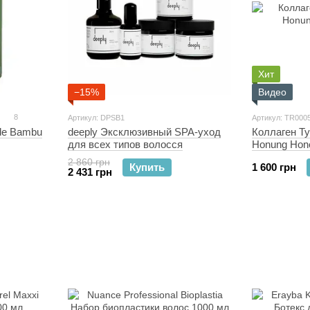
Хит
−15%
Видео
8
Артикул: DPSB1
Артикул: TR000
de Bambu
deeply Эксклюзивный SPA‑уход
Коллаген Tyr
для всех типов волосся
Honung Hone
2 860 грн
Купить
1 600 грн
2 431 грн