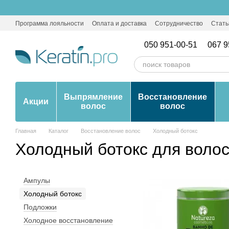
Перейти к основному контенту
Программа лояльности
Оплата и доставка
Сотрудничество
Стать
050 951-00-51
067 9
Выпрямление
Восстановление
Акции
волос
волос
Главная
Каталог
Восстановление волос
Холодный ботокс
Холодный ботокс для воло
Ампулы
Холодный ботокс
Подложки
Холодное восстановление