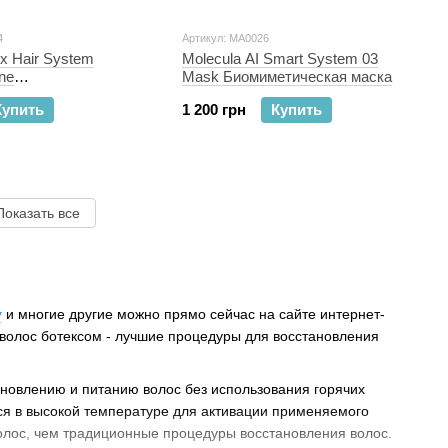
4
Артикул: MA0026
ex Hair System
Molecula AI Smart System 03
ine
Mask Биомиметическая маска
альная система
Купить
1 200 грн
Купить
ания волос
Показать все
y
и многие другие можно прямо сейчас на сайте интернет-
 волос ботексом - лучшие процедуры для восстановления
ановлению и питанию волос без использования горячих
тся в высокой температуре для активации применяемого
волос, чем традиционные процедуры восстановления волос.