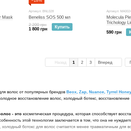
−18%
Артикул: BNL028
Артикул: MA002
ir Mask
Beneliss SOS 500 мл
Molecula Pl
Trichology L
2 200 грн
Купить
Профессион
1 800 грн
590 грн
протезиров
Назад
1
2
3
Вперед
 для волос от популярных брендов
Beox
,
Zap
,
Nuance
,
Tyrrel Hone
 Холодное восстановление волос, холодный ботекс, восстановление
олос - это
косметическая процедура, которая способствует восст
собенность этой технологии заключается в том, что она не нуждае
, холодный ботокс для волос считается менее травматичным для 