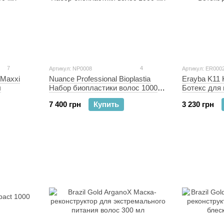
7
4
Артикул: NP0008
Артикул: ER000
 Maxxi
Nuance Professional Bioplastia
Erayba K11 K
л
Набор биопластики волос 1000
Ботекс для 
мл
7 400 грн
Купить
3 230 грн