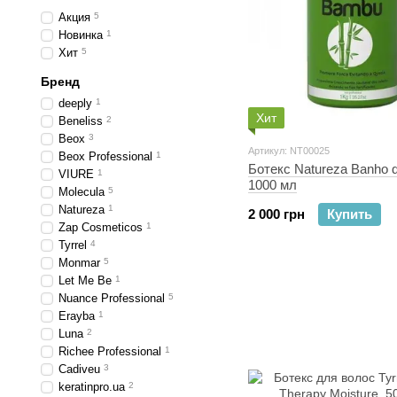
Акция
5
Новинка
1
Хит
5
Бренд
deeply
1
Хит
Beneliss
2
Beox
3
Артикул: NT00025
Beox Professional
1
Ботекс Natureza Banho 
VIURE
1
1000 мл
Molecula
5
Natureza
1
2 000 грн
Купить
Zap Cosmeticos
1
Tyrrel
4
Monmar
5
Let Me Be
1
Nuance Professional
5
Erayba
1
Luna
2
Richee Professional
1
Cadiveu
3
keratinpro.ua
2