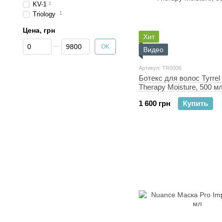
KV-1
1
Triology
1
Цена, грн
Хит
От Цена, грн
До Цена, грн
OK
Видео
Артикул: TR0006
Ботекс для волос Tyrrel
Therapy Moisture, 500 м
1 600 грн
Купить