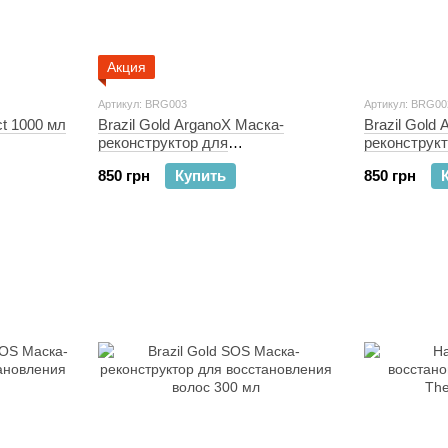
Акция
Артикул: BRG003
Артикул: BRG00
t 1000 мл
Brazil Gold ArganoX Маска-
Brazil Gold
реконструктор для
реконструкт
экстремального питания волос
блеска воло
850 грн
Купить
850 грн
300 мл