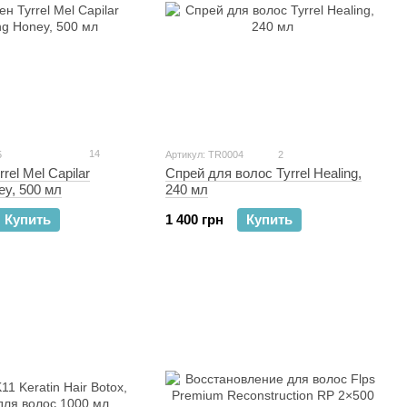
14
5
Артикул: TR0004
2
rel Mel Capilar
Спрей для волос Tyrrel Healing,
y, 500 мл
240 мл
Купить
1 400 грн
Купить