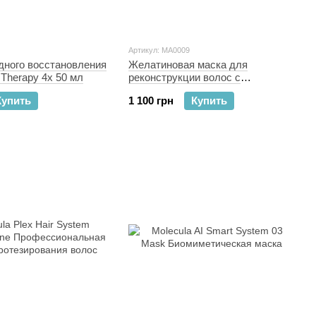
Артикул: MA0009
дного восстановления
Желатиновая маска для
Therapy 4x 50 мл
реконструкции волос с
экстрактом золотой икры
Купить
1 100 грн
Купить
Molecula Golden Collagen Gelatin
Hair Mask 200 мл