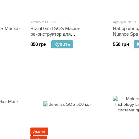
Артикул: BRG001
1
Артикул: NST1
SOS Маска-
Набор холо
Brazil Gold SOS Маска-
Nuance Spa 
реконструктор для
300 мл
восстановления волос 300 мл
550 грн
850 грн
Купить
Акция