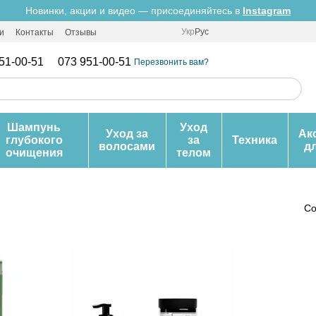
Новинки, акции и видео — присоединяйтесь в
Instagram
Укр
Рус
и
Контакты
Отзывы
51-00-51
073 951-00-51
Перезвонить вам?
Шампунь
Уход
Уход за
Ак
глубокого
за
Техника
волосами
д
очищения
телом
с
Со