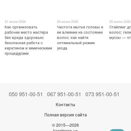
31 июля 2026
26 июля 2026
25 июля 2026
Как организовать
Частота мытья головы и
Стайлинг д
рабочее место мастера
ее влияние на состояние
волос: гели
без вреда здоровью:
волос: как найти
муссы — ч
безопасная работа с
оптимальный режим
кератином и химическими
ухода
процедурами
050 951-00-51
067 951-00-51
073 951-00-51
Контакты
Полная версия сайта
© 2015—2026
keratinpro.ua