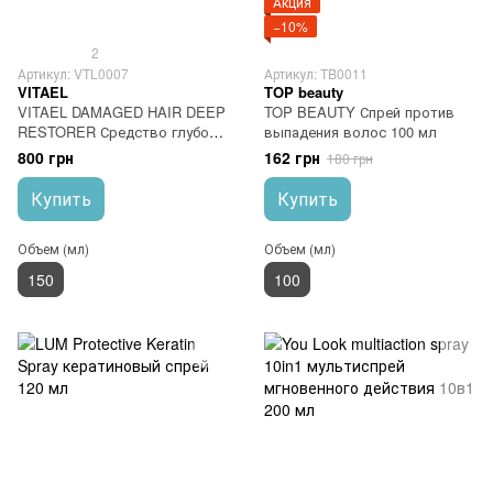
Акция
−10%
2
Артикул: VTL0007
Артикул: TB0011
VITAEL
TOP beauty
VITAEL DAMAGED HAIR DEEP
TOP BEAUTY Спрей против
RESTORER Средство глубоко
выпадения волос 100 мл
восстанавливающее для
800 грн
162 грн
180 грн
очень поврежденных волос
150 мл
Купить
Купить
Объем (мл)
Объем (мл)
150
100