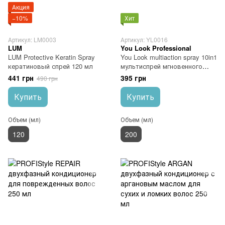
Акция
−10%
Хит
Артикул: LM0003
Артикул: YL0016
LUM
You Look Professional
LUM Protective Keratin Spray
You Look multiaction spray 10in1
кератиновый спрей 120 мл
мультиспрей мгновенного
действия 10в1 200 мл
441 грн
395 грн
490 грн
Купить
Купить
Объем (мл)
Объем (мл)
120
200