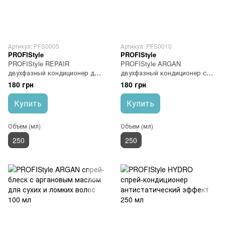
Артикул: PFS0005
Артикул: PFS0010
PROFIStyle
PROFIStyle
PROFIStyle REPAIR
PROFIStyle ARGAN
двухфазный кондиционер для
двухфазный кондиционер с
поврежденных волос 250 мл
аргановым маслом для сухих
180 грн
180 грн
и ломких волос 250 мл
Купить
Купить
Объем (мл)
Объем (мл)
250
250