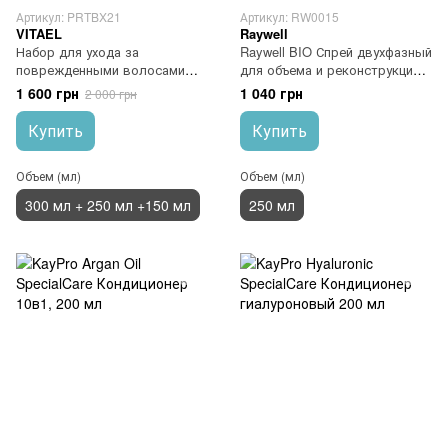
Артикул: PRTBX21
Артикул: RW0015
VITAEL
Raywell
Набор для ухода за
Raywell BIO Спрей двухфазный
поврежденными волосами
для объема и реконструкции
VITAEL DAMAGED HAIR
250 мл
1 600 грн
1 040 грн
2 000 грн
RESTORING
Купить
Купить
Объем (мл)
Объем (мл)
300 мл + 250 мл +150 мл
250 мл