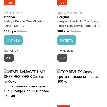
−10%
−7%
Артикул: IN0019
Артикул: serg0398
Inebrya
Sergilac
Inebrya Keratin One Milti-Action
Sergilac The All in One Spray
15in1 - Кератин
Спрей многофункциональный
мультиактивный 15в1, 200 мл
200 мл
558 грн
786 грн
620 грн
845 грн
Купить
Купить
Объем (мл)
Объем (мл)
200
200