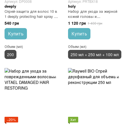
Артикул: DP0008
Артикул: PRTBX18
deeply
holy
Спрей-защита для волос 10 в
Набор для ухода за жирной
1 deeply protecting hair spray 10
кожей головы и
in 1 200 мл
поврежденными волосами
540 грн
1 120 грн
1 400 грн
holy
Купить
Купить
Объем (мл)
Объем (мл)
200
250 мл + 250 мл + 100 мл
−20%
Хит