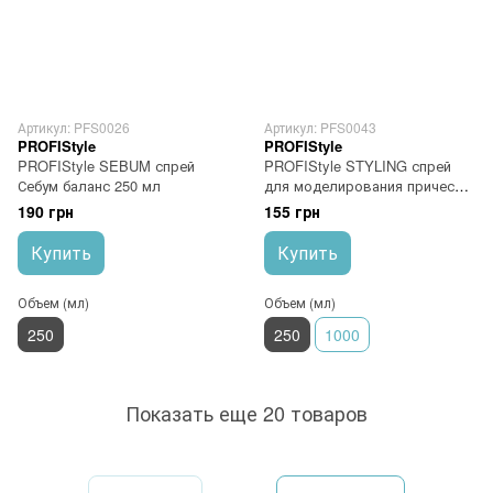
Артикул: PFS0026
Артикул: PFS0043
PROFIStyle
PROFIStyle
PROFIStyle SEBUM спрей
PROFIStyle STYLING спрей
Себум баланс 250 мл
для моделирования прически
с термозащитой 250 мл
190 грн
155 грн
Купить
Купить
Объем (мл)
Объем (мл)
250
250
1000
Показать еще 20 товаров