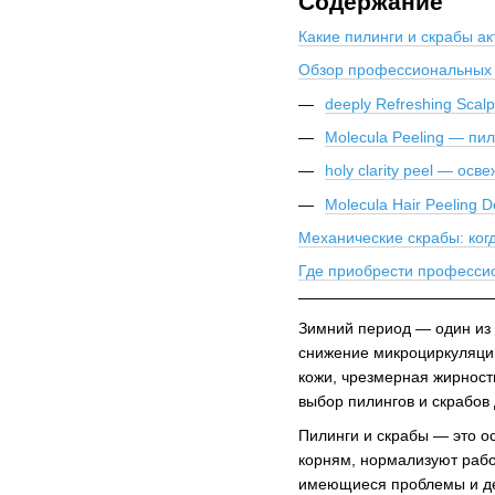
Содержание
Какие пилинги и скрабы а
Обзор профессиональных п
deeply Refreshing Sca
Molecula Peeling — пи
holy clarity peel — о
Molecula Hair Peeling 
Механические скрабы: ког
Где приобрести профессио
Зимний период — один из 
снижение микроциркуляци
кожи, чрезмерная жирност
выбор пилингов и скрабов
Пилинги и скрабы — это о
корням, нормализуют рабо
имеющиеся проблемы и де