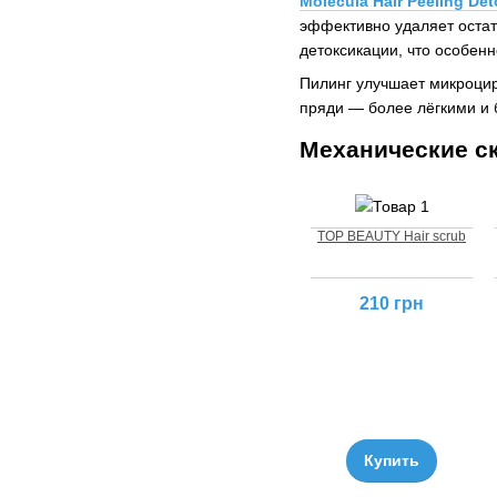
Molecula Hair Peeling Det
эффективно удаляет остат
детоксикации, что особенн
Пилинг улучшает микроцир
пряди — более лёгкими и 
Механические ск
TOP BEAUTY Hair scrub
210 грн
Купить