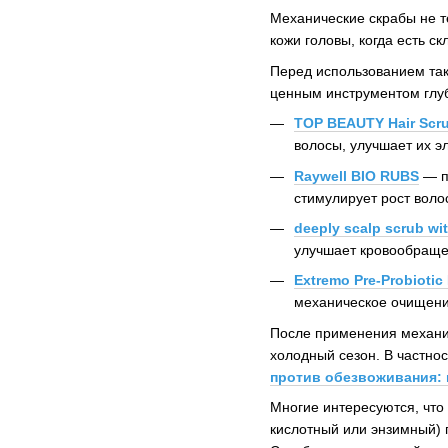
Механические скрабы не т
кожи головы, когда есть с
Перед использованием так
ценным инструментом глу
TOP BEAUTY Hair Scr
волосы, улучшает их э
Raywell BIO RUBS
— п
стимулирует рост воло
deeply scalp scrub wit
улучшает кровообраще
Extremo Pre-Probiotic
механическое очищени
После применения механи
холодный сезон. В частно
против обезвоживания: 
Многие интересуются, что
кислотный или энзимный) 