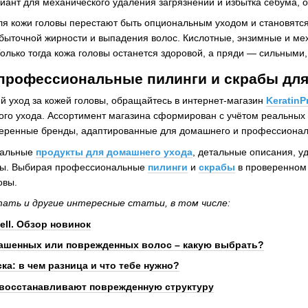
ант для механического удаления загрязнений и избытка себума, 
ля кожи головы перестают быть опциональным уходом и становят
избыточной жирности и выпадения волос. Кислотные, энзимные и ме
олько тогда кожа головы останется здоровой, а пряди — сильными
 профессиональные пилинги и скрабы для
й уход за кожей головы, обращайтесь в интернет-магазин
KeratinP
кого ухода. Ассортимент магазина сформирован с учётом реальных 
веренные бренды, адаптированные для домашнего и профессионал
туальные
продукты для домашнего ухода
, детальные описания, у
овы. Выбирая профессиональные
пилинги
и
скрабы
в проверенном м
овы.
тать и другие интересные статьи, в том числе:
ll. Обзор новинок
рашенных или поврежденных волос – какую выбрать?
а: в чем разница и что тебе нужно?
 восстанавливают поврежденную структуру