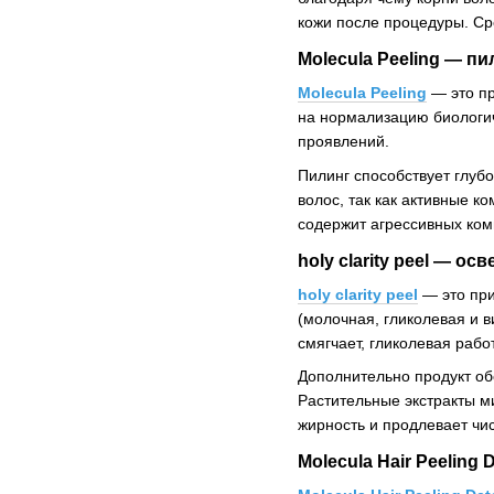
кожи после процедуры. Ср
Molecula Peeling — п
Molecula Peeling
— это пр
на нормализацию биологич
проявлений.
Пилинг способствует глуб
волос, так как активные 
содержит агрессивных ком
holy clarity peel — 
holy clarity peel
— это при
(молочная, гликолевая и 
смягчает, гликолевая рабо
Дополнительно продукт об
Растительные экстракты м
жирность и продлевает чис
Molecula Hair Peeling