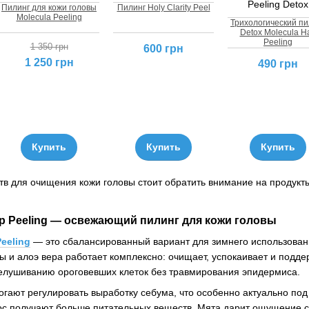
Пилинг для кожи головы
Пилинг Holy Clarity Peel
Molecula Peeling
Трихологический пи
Detox Molecula Ha
Peeling
1 350 грн
600 грн
1 250 грн
490 грн
Купить
Купить
Купить
в для очищения кожи головы стоит обратить внимание на продук
alp Peeling — освежающий пилинг для кожи головы
Peeling
— это сбалансированный вариант для зимнего использования
ты и алоэ вера работает комплексно: очищает, успокаивает и подд
елушиванию ороговевших клеток без травмирования эпидермиса.
гают регулировать выработку себума, что особенно актуально по
ос получают больше питательных веществ. Мята дарит ощущение с