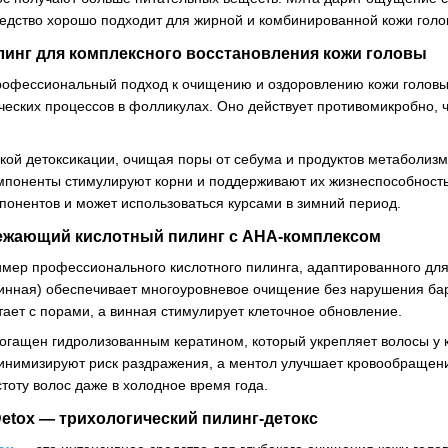
едство хорошо подходит для жирной и комбинированной кожи голо
илинг для комплексного восстановления кожи головы
офессиональный подход к очищению и оздоровлению кожи головы.
еских процессов в фолликулах. Оно действует противомикробно, ч
окой детоксикации, очищая поры от себума и продуктов метаболиз
компоненты стимулируют корни и поддерживают их жизнеспособност
понентов и может использоваться курсами в зимний период.
освежающий кислотный пилинг с AHA-комплексом
мер профессионального кислотного пилинга, адаптированного для
винная) обеспечивает многоуровневое очищение без нарушения ба
тает с порами, а винная стимулирует клеточное обновление.
огащен гидролизованным кератином, который укрепляет волосы у
инимизируют риск раздражения, а ментол улучшает кровообращен
тоту волос даже в холодное время года.
 Detox — трихологический пилинг-детокс