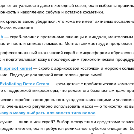
еряют актуальности даже в холодный сезон, если выбраны прави
клонность к накоплению себума и остатков косметики.
их средств важно убедиться, что кожа не имеет активных воспален
бокого очищения.
ub
— скраб-пилинг с протеинами пшеницы и миндаля, ментоловым м
ластичность и снижает ломкость. Ментол снимает зуд и продлевае
рофессиональный итальянский скраб с микросферами абрикосовых 
с и подготавливает кожу к последующим трихологическим процеду
h apricot kernel
— скраб с абрикосовой косточкой и морской соль
ние. Подходит для жирной кожи головы даже зимой.
 Exfoliating Detox Cream
— крем-детокс с пробиотическим комплек
е с поддержкой микрофлоры, что делает его безопасным даже при
ческих скрабов важно дополнять уход успокаивающими и увлажня
сти, очень важно регулярно использовать маски — о тонкостях их 
какую маску выбрать для своего типа волос
.
 лучше — пилинг или скраб? Выбор между этими средствами зависи
предпочтителен, если требуется деликатное глубокое очищение, бо