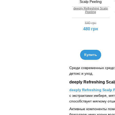
deeply Refreshing Scalp
Peeling
640 грн
480 грн
Купить
Среди современных средст
детокс и уход.
deeply Refreshing Sc
deeply Refreshing Scalp 
с экстрактами имбиря, мя
способствует мягкому отш
Активные компоненты помо
благодаря чему корни вол