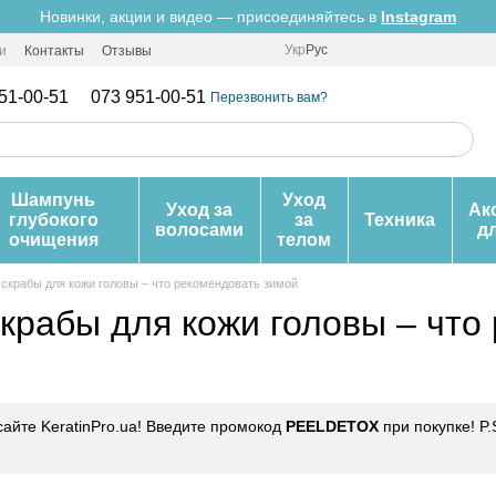
Новинки, акции и видео — присоединяйтесь в
Instagram
Укр
Рус
и
Контакты
Отзывы
51-00-51
073 951-00-51
Перезвонить вам?
Шампунь
Уход
Уход за
Ак
глубокого
за
Техника
волосами
д
очищения
телом
 скрабы для кожи головы – что рекомендовать зимой
скрабы для кожи головы – что
сайте KeratinPro.ua! Введите промокод
PEELDETOX
при покупке! P