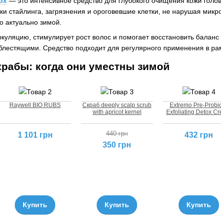
ox
— это интенсивное средство для глубокого очищения кожи голов
ки стайлинга, загрязнения и ороговевшие клетки, не нарушая мик
о актуально зимой.
куляцию, стимулирует рост волос и помогает восстановить баланс 
блестящими. Средство подходит для регулярного применения в р
рабы: когда они уместны зимой
Raywell BIO RUBS
Скраб deeply scalp scrub
Extremo Pre-Probio
with apricot kernel
Exfoliating Detox C
440 грн
1 101 грн
432 грн
350 грн
Купить
Купить
Купить