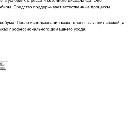
ы в условиях стресса и сезонного дисбаланса. Оно
робиом. Средство поддерживает естественные процессы
себума. После использования кожа головы выглядит свежей, а
амках профессионального домашнего ухода.
tic
ream