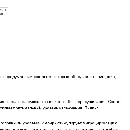
линг
ir
ты с продуманным составом, которые объединяют очищение,
, когда кожа нуждается в чистоте без пересушивания. Состав
ерживает оптимальный уровень увлажнения. Пилинг
д головными уборами. Имбирь стимулирует микроциркуляцию,
вежести и уменьшает зуд, а алоэ вера поддерживает комфорт