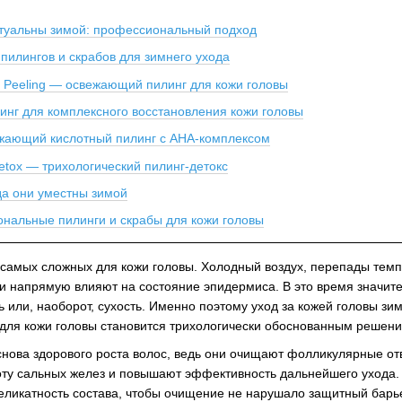
ктуальны зимой: профессиональный подход
илингов и скрабов для зимнего ухода
lp Peeling — освежающий пилинг для кожи головы
линг для комплексного восстановления кожи головы
свежающий кислотный пилинг с AHA-комплексом
Detox — трихологический пилинг-детокс
да они уместны зимой
нальные пилинги и скрабы для кожи головы
самых сложных для кожи головы. Холодный воздух, перепады темп
и напрямую влияют на состояние эпидермиса. В это время значит
ь или, наоборот, сухость. Именно поэтому уход за кожей головы з
 для кожи головы становится трихологически обоснованным решен
снова здорового роста волос, ведь они очищают фолликулярные от
ту сальных желез и повышают эффективность дальнейшего ухода. 
ликатность состава, чтобы очищение не нарушало защитный барь