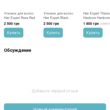
Утюжок для волос
Утюжок для волос
Hair Expert Titani
Hair Expert Rose Red
Hair Expert Black
Hardcore Hardcore
Straight SLIM Ут
2 500 грн
2 500 грн
1 800 грн
2 200 г
тонкий
Купить
Купить
Купить
Обсуждение
Добавьте первый отзыв
Новый комментарий