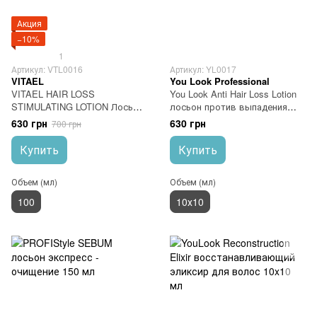
Акция
−10%
1
Артикул: VTL0016
Артикул: YL0017
VITAEL
You Look Professional
VITAEL HAIR LOSS
You Look Anti Hair Loss Lotion
STIMULATING LOTION Лосьон
лосьон против выпадения
против выпадения волос 100
волос 10x10 мл
630 грн
630 грн
700 грн
мл
Купить
Купить
Объем (мл)
Объем (мл)
100
10х10