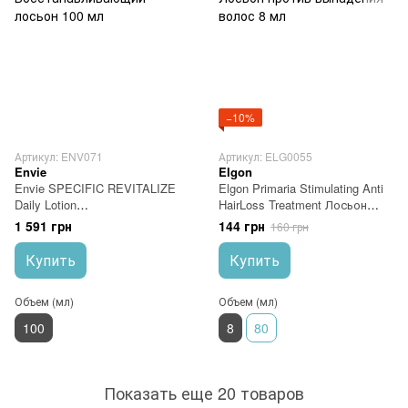
−10%
Артикул: ENV071
Артикул: ELG0055
Envie
Elgon
Envie SPECIFIC REVITALIZE
Elgon Primaria Stimulating Anti
Daily Lotion
HairLoss Treatment Лосьон
Восстанавливающий лосьон
против выпадения волос 8 мл
1 591 грн
144 грн
160 грн
100 мл
Купить
Купить
Объем (мл)
Объем (мл)
100
8
80
Показать еще 20 товаров