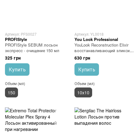
Артикул: PFS0027
Артикул: YL0018
PROFIStyle
You Look Professional
PROFIStyle SEBUM лосьон
YouLook Reconstruction Elixir
экспресс - очищение 150 мл
восстанавливающий эликсир
для волос 10x10 мл
325 грн
630 грн
Купить
Купить
Объем (мл)
Объем (мл)
150
10х10