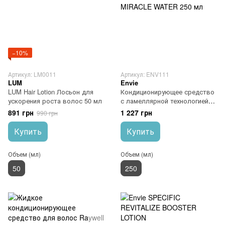
−10%
Артикул: LM0011
Артикул: ENV111
LUM
Envie
LUM Hair Lotion Лосьон для
Кондиционирующее средство
ускорения роста волос 50 мл
с ламеллярной технологией
Envie SOS EXPRESS
891 грн
1 227 грн
990 грн
SUBLIME MIRACLE WATER
250 мл
Купить
Купить
Объем (мл)
Объем (мл)
50
250