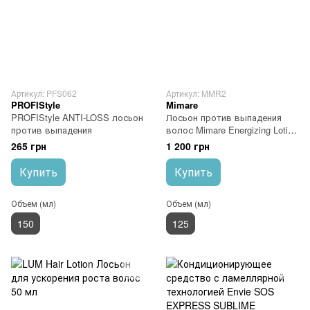
Артикул: PFS062
Артикул: MMR2
PROFIStyle
Mimare
PROFIStyle ANTI-LOSS лосьон
Лосьон против выпадения
против выпадения
волос Mimare Energizing Lotion
125 мл
265 грн
1 200 грн
Купить
Купить
Объем (мл)
Объем (мл)
150
125