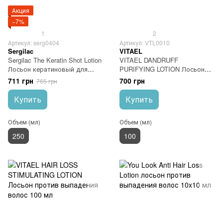
Акция
−7%
1
2
Артикул: serg0404
Артикул: VTL0010
Sergilac
VITAEL
Sergilac The Keratin Shot Lotion
VITAEL DANDRUFF
Лосьон кератиновый для
PURIFYING LOTION Лосьон
волос 250 мл
очищающий против перхоти
711 грн
700 грн
765 грн
100 мл
Купить
Купить
Объем (мл)
Объем (мл)
250
100