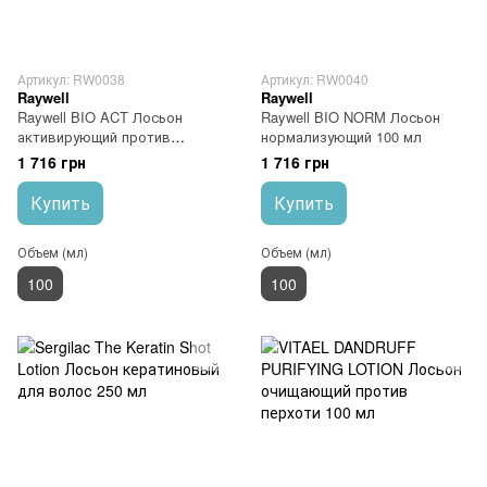
Артикул: RW0038
Артикул: RW0040
Raywell
Raywell
Raywell BIO ACT Лосьон
Raywell BIO NORM Лосьон
активирующий против
нормализующий 100 мл
выпадения волос 100 мл
1 716 грн
1 716 грн
Купить
Купить
Объем (мл)
Объем (мл)
100
100