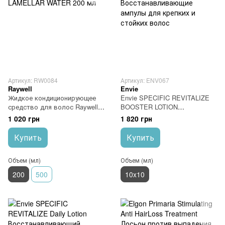
Артикул: RW0084
Артикул: ENV067
Raywell
Envie
Жидкое кондиционирующее
Envie SPECIFIC REVITALIZE
средство для волос Raywell
BOOSTER LOTION
LAMELLAR WATER 200 мл
Восстанавливающие ампулы
1 020 грн
1 820 грн
для крепких и стойких волос
Купить
Купить
Объем (мл)
Объем (мл)
200
500
10x10