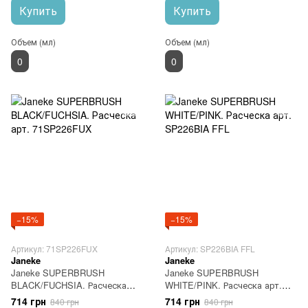
Купить
Купить
Объем (мл)
Объем (мл)
0
0
−15%
−15%
Артикул: 71SP226FUX
Артикул: SP226BIA FFL
Janeke
Janeke
Janeke SUPERBRUSH
Janeke SUPERBRUSH
BLACK/FUCHSIA. Расческа
WHITE/PINK. Расческа арт.
арт. 71SP226FUX
SP226BIA FFL
714 грн
714 грн
840 грн
840 грн