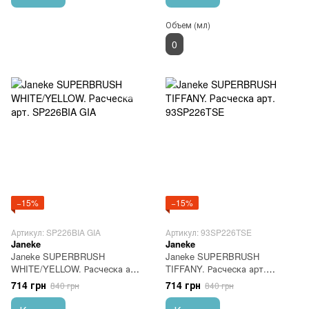
Объем (мл)
0
−15%
−15%
Артикул: SP226BIA GIA
Артикул: 93SP226TSE
Janeke
Janeke
Janeke SUPERBRUSH
Janeke SUPERBRUSH
WHITE/YELLOW. Расческа арт.
TIFFANY. Расческа арт.
SP226BIA GIA
93SP226TSE
714 грн
714 грн
840 грн
840 грн