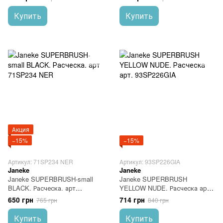
Купить
Купить
Акция
−15%
−15%
Артикул: 71SP234 NER
Артикул: 93SP226GIA
Janeke
Janeke
Janeke SUPERBRUSH-small
Janeke SUPERBRUSH
BLACK. Расческа. арт
YELLOW NUDE. Расческа арт.
71SP234 NER
93SP226GIA
650 грн
714 грн
765 грн
840 грн
Купить
Купить