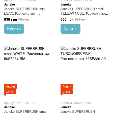
Janeke
Janeke
Janeke SUPERBRUSH-mini
Janeke SUPERBRUSH-small
LILAC. Расческа арт.
YELLOW NUDE. Расческа арт.
10SP220RSA
94SP234 GIA
638 грн
650 грн
750 грн
765 грн
Купить
Купить
Акция
Акция
−15%
−15%
Артикул: 56SP234 BIA
Артикул: 86SP226 AR
Janeke
Janeke
Janeke SUPERBRUSH-small
Janeke SUPERBRUSH