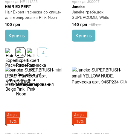
Артикул: HE111223
Артикул: JK0007
HAIR EXPERT
Janeke
Hair Expert Расческа со спицей
Janeke гребешок
для мелирования Pink Neon
SUPERCOMB, White
100 грн
140 грн
165 грн
Купить
Купить
+4
Акция
Акция
−15%
−15%
Артикул: 10SP220RSA
Артикул: 94SP234 GIA