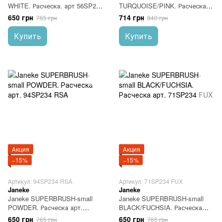
WHITE. Расческа. арт 56SP234
TURQUOISE/PINK. Расческа.
BIA
арт 86SP226 AR
650 грн
714 грн
765 грн
840 грн
Купить
Купить
Акция
Акция
−15%
−15%
Артикул: 94SP234 RSA
Артикул: 71SP234 FUX
Janeke
Janeke
Janeke SUPERBRUSH-small
Janeke SUPERBRUSH-small
POWDER. Расческа арт.
BLACK/FUCHSIA. Расческа
94SP234 RSA
арт. 71SP234 FUX
650 грн
650 грн
765 грн
765 грн