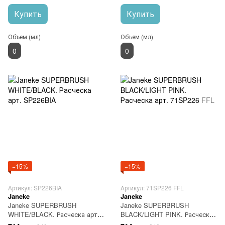
Купить
Купить
Объем (мл)
Объем (мл)
0
0
−15%
−15%
Артикул: SP226BIA
Артикул: 71SP226 FFL
Janeke
Janeke
Janeke SUPERBRUSH
Janeke SUPERBRUSH
WHITE/BLACK. Расческа арт.
BLACK/LIGHT PINK. Расческа
SP226BIA
арт. 71SP226 FFL