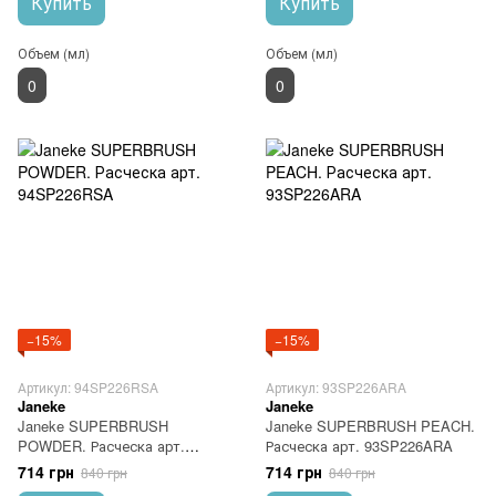
Купить
Купить
Объем (мл)
Объем (мл)
0
0
−15%
−15%
Артикул: 94SP226RSA
Артикул: 93SP226ARA
Janeke
Janeke
Janeke SUPERBRUSH
Janeke SUPERBRUSH PEACH.
POWDER. Расческа арт.
Расческа арт. 93SP226ARA
94SP226RSA
714 грн
714 грн
840 грн
840 грн