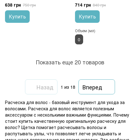
93SP220GIA
арт. 86SP226 FY
638 грн
714 грн
750 грн
840 грн
Купить
Купить
Объем (мл)
0
Показать еще 20 товаров
Назад
Вперед
1
из 18
Расческа для волос - базовый инструмент для ухода за
волосами. Расческа для волос является полезным
аксессуаром с несколькими важными функциями. Почему
стоит купить качественную оригинальную расческу для
волос? Щетка помогает расчесывать волосы и
распутывать узлы, что позволяет легче укладывать и
уменьшает повреждения во время укладки. Это особенно