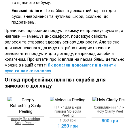
та щільного себуму.
Ензимні пілінги
. Це найбільш делікатний варіант для
сухої, зневодненої та чутливої шкіри, схильної до
подразнень.
Правильно підібраний продукт взимку не провокує сухість, а
навпаки — зменшує дискомфорт, подовжує свіжість
волосся та створює здорову основу для росту. Але звісно
для комплексного догляду потрібно використовувати
різноманітні продукти для догляду, наприклад засоби з
колагеном. Прочитати про їх вплив на пасма більш детально
можна в нашій статті
Як колаген допомагає відновити
сухе та ламке волосся
.
Огляд професійних пілінгів і скрабів для
зимового догляду
Пілінг для шкіри
Оживляючий пілінг
голови Molecula
Holy Clarity Peel
Peeling
deeply Refreshing
1 350 грн
600 грн
Scalp Peeling
1 250 грн