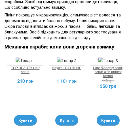
мікробіом. Засіб підтримує природні процеси детоксикації,
що особливо актуально взимку.
Пілінг покращує мікроциркуляцію, стимулює ріст волосся та
допомагає відновити баланс себуму. Після використання
шкіра голови виглядає свіжою, а пасма — більш легкими та
блискучими. Засіб підходить для регулярного застосування
в рамках професійного домашнього догляду.
Механічні скраби: коли вони доречні взимку
TOP BEAUTY Hair
Raywell BIO RUBS
Скраб deeply scalp
scrub
scrub with apricot
kernel
210 грн
1 101 грн
440 грн
350 грн
Купити
Купити
Купити