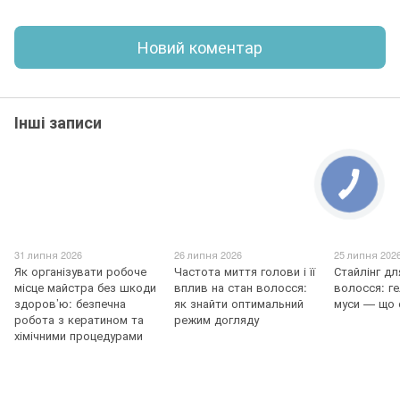
Новий коментар
Інші записи
31 липня 2026
26 липня 2026
25 липня 202
Як організувати робоче
Частота миття голови і її
Стайлінг д
місце майстра без шкоди
вплив на стан волосся:
волосся: ге
здоров’ю: безпечна
як знайти оптимальний
муси — що 
робота з кератином та
режим догляду
хімічними процедурами