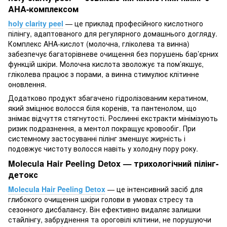
AHA-комплексом
holy clarity peel
— це приклад професійного кислотного
пілінгу, адаптованого для регулярного домашнього догляду.
Комплекс AHA-кислот (молочна, гліколева та винна)
забезпечує багаторівневе очищення без порушень бар’єрних
функцій шкіри. Молочна кислота зволожує та пом’якшує,
гліколева працює з порами, а винна стимулює клітинне
оновлення.
Додатково продукт збагачено гідролізованим кератином,
який зміцнює волосся біля коренів, та пантенолом, що
знімає відчуття стягнутості. Рослинні екстракти мінімізують
ризик подразнення, а ментол покращує кровообіг. При
системному застосуванні пілінг зменшує жирність і
подовжує чистоту волосся навіть у холодну пору року.
Molecula Hair Peeling Detox — трихологічний пілінг-
детокс
Molecula Hair Peeling Detox
— це інтенсивний засіб для
глибокого очищення шкіри голови в умовах стресу та
сезонного дисбалансу. Він ефективно видаляє залишки
стайлінгу, забруднення та ороговілі клітини, не порушуючи