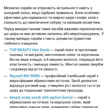
Механічні скраби не втрачають актуальності навіть у
холодний сезон, якщо підібрані правильно. Вони особливо
ефективні для нормальної та жирної шкіри голови, коли є
схильність до накопичення себуму та залишків косметики.
Перед використанням таких засобів важливо переконатися,
що шкіра не має активних запалень або мікропошкоджень. У
такому випадку скраби стають цінним інструментом
глибокого очищення.
TOP BEAUTY Hair Scrub
— скраб-пілінг із протеїнами
пшениці та мигдалю, ментоловою олією та кератином.
Він не лише очищує, а й зміцнює волосся, покращує його
еластичність і зменшує ламкість. Ментол знімає свербіж
і подовжує відчуття свіжості.
Raywell BIO RUBS
— професійний італійський скраб з
мікросферами абрикосових кісточок. Засіб делікатно
відлущує роговий шар, стимулює ріст волосся та готує
шкіру до подальших трихологічних процедур.
deeply scalp scrub with apricot kernel
— скраб з
абрикосовою кісточкою та морською сіллю, який
ефективно очищує пори, нормалізує себум і покращує