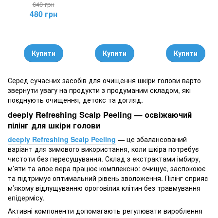
640 грн
480 грн
Купити
Купити
Купити
Серед сучасних засобів для очищення шкіри голови варто
звернути увагу на продукти з продуманим складом, які
поєднують очищення, детокс та догляд.
deeply Refreshing Scalp Peeling — освіжаючий
пілінг для шкіри голови
deeply Refreshing Scalp Peeling
— це збалансований
варіант для зимового використання, коли шкіра потребує
чистоти без пересушування. Склад з екстрактами імбиру,
м’яти та алое вера працює комплексно: очищує, заспокоює
та підтримує оптимальний рівень зволоження. Пілінг сприяє
м’якому відлущуванню ороговілих клітин без травмування
епідермісу.
Активні компоненти допомагають регулювати вироблення