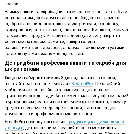
голови.
Взимку пілінги та скраби для шкіри голови перестають бути
опціональним доглядом і стають необхідністю. Грамотно
підібрані засоби допомагають уникнути лупи, свербежу,
надмірної жирності та випадіння волосся. Кислотні, ензимні
та механічні продукти повинні відповідати типу шкіри та
сезонним потребам. Саме тоді шкіра голови
залишатиметься здоровою, а пасма — сильними, густими
та доглянутими незалежно від погоди.
Де придбати професійні пілінги та скраби для
шкіри голови
Якщо ви підбираєта зимовий догляд за шкірою голови,
звертайтеся в інтернет-магазин
KeratinPro
. Це надійний
майданчик з професійною косметикою для волосся та
трихологічного догляду. Асортимент магазину сформований
з урахуванням реальних потреб майстрів і клієнтів, тому тут
представлені лише перевірені бренди, адаптовані для
домашнього й професійного використання.
KeratinPro пропонує актуальні
продукти для домашнього
догляду
, детальні описи, зручний сервіс і можливість
підібрати засіб під конкретний тип шкіри голови. Обираючи