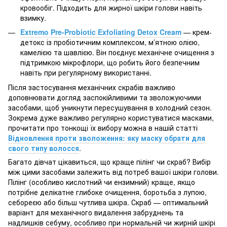
кровообіг. Підходить для жирної шкіри голови навіть
взимку.
Extremo Pre-Probiotic Exfoliating Detox Cream
— крем-
детокс із пробіотичним комплексом, м’ятною олією,
камелією та шавлією. Він поєднує механічне очищення з
підтримкою мікрофлори, що робить його безпечним
навіть при регулярному використанні.
Після застосування механічних скрабів важливо
доповнювати догляд заспокійливими та зволожуючими
засобами, щоб уникнути пересушування в холодний сезон.
Зокрема дуже важливо регулярно користуватися масками,
прочитати про тонкощі їх вибору можна в нашій статті
Відновлення проти зволоження: яку маску обрати для
свого типу волосся
.
Багато дівчат цікавиться, що краще пілінг чи скраб? Вибір
між цими засобами залежить від потреб вашої шкіри голови.
Пілінг (особливо кислотний чи ензимний) краще, якщо
потрібне делікатне глибоке очищення, боротьба з лупою,
себореєю або більш чутлива шкіра. Скраб — оптимальний
варіант для механічного видалення забруднень та
надлишків себуму, особливо при нормальній чи жирній шкірі