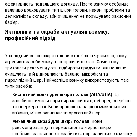
ефективність подальшого догляду. Проте взимку особливо
важливо враховувати тип шкіри голови, наявні проблеми та
делікатність складу, аби очищення не порушувало захисний
бар’єр.
Які пілінги та скраби актуальні взимку:
професійний підхід
У холодний сезон шкіра голови стає більш чутливою, тому
агресивні засоби можуть погіршити її стан. Саме тому
трихологи рекомендують підбирати продукти, які не лише
очищують, а й відновлюють баланс, мікробіом та
гідроліпідний шар. Найчастіше взимку використовують такі
типи засобів:
Кислотний пілінг для шкіри голови (AHA/BHA)
. Ці
засоби оптимальні при вираженій лупі, себореї, свербінні
та гіперкератозі. Вони працюють на рівні міжклітинних
зв’язків, м’яко розчиняючи ороговілий шар.
Механічний скраб для шкіри голови
. Вони
рекомендовані для нормальної та жирної шкіри,
особливо за наявності «забитих» пор, залишків стайлінгу