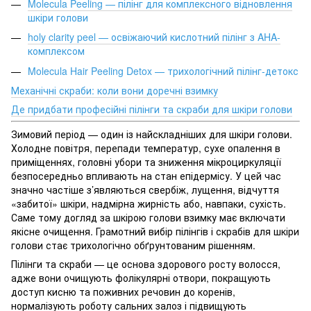
Molecula Peeling — пілінг для комплексного відновлення
шкіри голови
holy clarity peel — освіжаючий кислотний пілінг з AHA-
комплексом
Molecula Hair Peeling Detox — трихологічний пілінг-детокс
Механічні скраби: коли вони доречні взимку
Де придбати професійні пілінги та скраби для шкіри голови
Зимовий період — один із найскладніших для шкіри голови.
Холодне повітря, перепади температур, сухе опалення в
приміщеннях, головні убори та зниження мікроциркуляції
безпосередньо впливають на стан епідермісу. У цей час
значно частіше з’являються свербіж, лущення, відчуття
«забитої» шкіри, надмірна жирність або, навпаки, сухість.
Саме тому догляд за шкірою голови взимку має включати
якісне очищення. Грамотний вибір пілінгів і скрабів для шкіри
голови стає трихологічно обґрунтованим рішенням.
Пілінги та скраби — це основа здорового росту волосся,
адже вони очищують фолікулярні отвори, покращують
доступ кисню та поживних речовин до коренів,
нормалізують роботу сальних залоз і підвищують