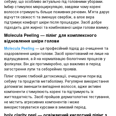
себуму, що особливо актуально під головними уборами.
Імбир стимулює мікроциркуляцію, завдяки чому корені
волосся отримують більше поживних речовин. М’ята дарує
відчуття свіжості та зменшує свербіж, а алое вера
підтримує комфорт шкіри після процедури. Засіб добре
підходить для жирної та комбінованої шкіри голови взимку.
Molecula Peeling — пілінг для комплексного
відновлення шкіри голови
Molecula Peeling
— це професійний підхід до очищення та
оздоровлення шкіри голови. Засіб орієнтований не лише на
відлущування, а й на нормалізацію біологічних процесів у
фолікулах. Він діє протимікробно, що важливо в період
загострення лупи та себорейних проявів.
Пілінг сприяє глибокій детоксикації, очищуючи пори від
себуму та продуктів метаболізму. Регулярне використання
допомагає зменшити випадіння волосся, адже активні
компоненти стимулюють корені та підтримують їх
життєздатність. Засіб пройшов дерматологічні тестування,
не містить агресивних компонентів і може
використовуватися курсами в зимовий період.
holy clarity peel — освіжаючий кислотний пілінг з