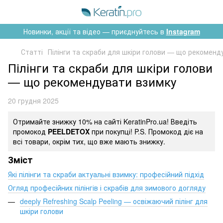
Новинки, акції та відео — приєднуйтесь в
Instagram
Статті
Пілінги та скраби для шкіри голови — що рекоменд
Пілінги та скраби для шкіри голови
— що рекомендувати взимку
20 грудня 2025
Отримайте знижку 10% на сайті KeratinPro.ua! Введіть
промокод
PEELDETOX
при покупці! P.S. Промокод діє на
всі товари, окрім тих, що вже мають знижку.
Зміст
Які пілінги та скраби актуальні взимку: професійний підхід
Огляд професійних пілінгів і скрабів для зимового догляду
deeply Refreshing Scalp Peeling — освіжаючий пілінг для
шкіри голови