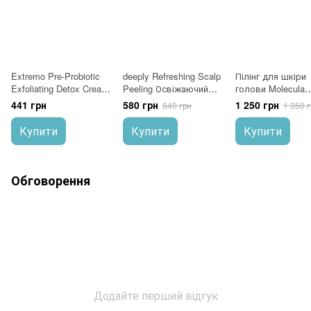
Extremo Pre-Probiotic
deeply Refreshing Scalp
Пілінг для шкіри
Exfoliating Detox Cream
Peeling Освіжаючий
голови Molecula
Скраб антиоксидант з
пілінг для шкіри
Peeling 300 мл
441 грн
580 грн
1 250 грн
640 грн
1 350 г
пробіотиком 200 мл
голови 200 мл
Купити
Купити
Купити
Обговорення
Додайте перший відгук