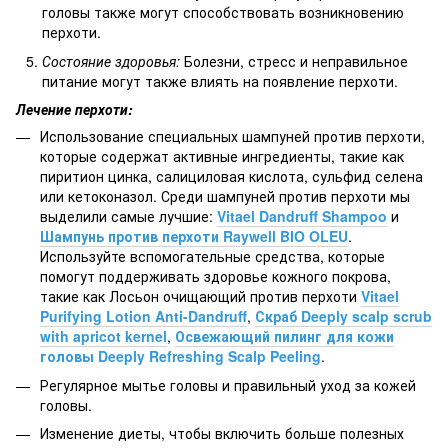
головы также могут способствовать возникновению
перхоти.
Состояние здоровья:
Болезни, стресс и неправильное
питание могут также влиять на появление перхоти.
Лечение перхоти:
Использование специальных шампуней против перхоти,
которые содержат активные ингредиенты, такие как
пиритион цинка, салициловая кислота, сульфид селена
или кетоконазол. Среди шампуней против перхоти мы
выделили самые лучшие:
Vitael Dandruff Shampoo
и
Шампунь против перхоти Raywell BIO OLEU
.
Используйте вспомогательные средства, которые
помогут поддерживать здоровье кожного покрова,
такие как Лосьон очищающий против перхоти
Vitael
Purifying Lotion Anti-Dandruff
,
Скраб Deeply scalp scrub
with apricot kernel
,
Освежающий пилинг для кожи
головы Deeply Refreshing Scalp Peeling
.
Регулярное мытье головы и правильный уход за кожей
головы.
Изменение диеты, чтобы включить больше полезных