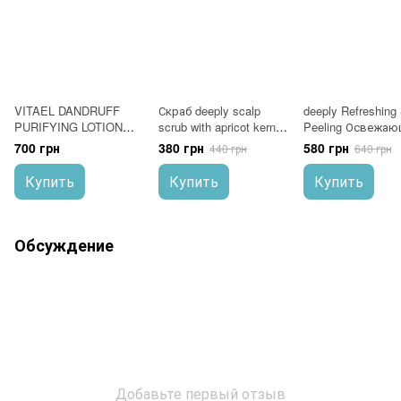
VITAEL DANDRUFF
Скраб deeply scalp
deeply Refreshing
PURIFYING LOTION
scrub with apricot kernel
Peeling Освежаю
Лосьон очищающий
для кожи головы 300
пилинг для кожи
700 грн
380 грн
580 грн
440 грн
640 грн
против перхоти 100 мл
мл
головы 200 мл
Купить
Купить
Купить
Обсуждение
Добавьте первый отзыв