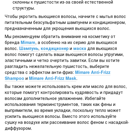
склонны к пушистости из-за своей естественной
структуры.
Чтобы укротить вьющиеся волосы, начните с мытья волос
питательным безсульфатным шампунем и кондиционером,
предназначенным для укрощения вьющихся волос.
Мы рекомендуем обратить внимание на косметику от
бренда
Mimare
, а особенно на их серию для вьющихся
волос.
Шампунь
,
кондиционер
и
маска
для вьющихся
волос помогут сделать ваши вьющиеся волосы упругими,
эластичными и четко очертить завитки. Если вы хотите
разгладить нежелательную пушистость, выберите
средства с эффектом анти-фриз:
Mimare Anti-Frizz
Shampoo
и
Mimare Anti-Frizz Mask
.
Вы также можете использовать крем или масло для волос,
которые помогут контролировать кудрявость и придадут
волосам дополнительное увлажнение. Избегайте
использования термоинструментов, таких как фены и
выпрямители, во время укладки, поскольку тепло может
усилить вьющиеся волосы. Вместо этого используйте
сушку на воздухе или рассеивание волос феном с насадкой-
диффузором.