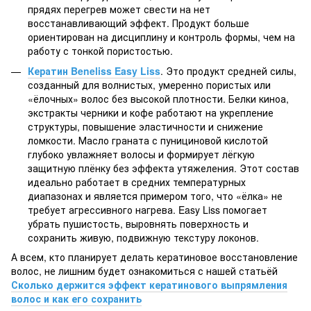
прядях перегрев может свести на нет
восстанавливающий эффект. Продукт больше
ориентирован на дисциплину и контроль формы, чем на
работу с тонкой пористостью.
Кератин Beneliss Easy Liss
. Это продукт средней силы,
созданный для волнистых, умеренно пористых или
«ёлочных» волос без высокой плотности. Белки киноа,
экстракты черники и кофе работают на укрепление
структуры, повышение эластичности и снижение
ломкости. Масло граната с пунициновой кислотой
глубоко увлажняет волосы и формирует лёгкую
защитную плёнку без эффекта утяжеления. Этот состав
идеально работает в средних температурных
диапазонах и является примером того, что «ёлка» не
требует агрессивного нагрева. Easy Liss помогает
убрать пушистость, выровнять поверхность и
сохранить живую, подвижную текстуру локонов.
А всем, кто планирует делать кератиновое восстановление
волос, не лишним будет ознакомиться с нашей статьёй
Сколько держится эффект кератинового выпрямления
волос и как его сохранить