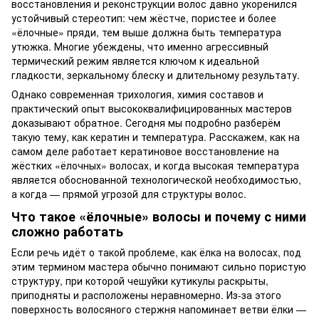
восстановления и реконструкции волос давно укоренился
устойчивый стереотип: чем жёстче, пористее и более
«ёлочные» пряди, тем выше должна быть температура
утюжка. Многие убеждены, что именно агрессивный
термический режим является ключом к идеальной
гладкости, зеркальному блеску и длительному результату.
Однако современная трихология, химия составов и
практический опыт высококвалифицированных мастеров
доказывают обратное. Сегодня мы подробно разберём
такую тему, как кератин и температура. Расскажем, как на
самом деле работает кератиновое восстановление на
жёстких «ёлочных» волосах, и когда высокая температура
является обоснованной технологической необходимостью,
а когда — прямой угрозой для структуры волос.
Что такое «ёлочные» волосы и почему с ними
сложно работать
Если речь идёт о такой проблеме, как ёлка на волосах, под
этим термином мастера обычно понимают сильно пористую
структуру, при которой чешуйки кутикулы раскрыты,
приподняты и расположены неравномерно. Из-за этого
поверхность волосяного стержня напоминает ветви ёлки —