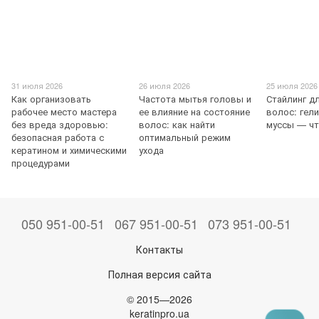
31 июля 2026
26 июля 2026
25 июля 2026
Как организовать
Частота мытья головы и
Стайлинг д
рабочее место мастера
ее влияние на состояние
волос: гели
без вреда здоровью:
волос: как найти
муссы — ч
безопасная работа с
оптимальный режим
кератином и химическими
ухода
процедурами
050 951-00-51
067 951-00-51
073 951-00-51
Контакты
Полная версия сайта
© 2015—2026
keratinpro.ua