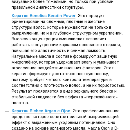
визуально более тяжёлыми, но только при условии
правильной диагностики структуры.
Кератин Beneliss Keratin Power
. Этот продукт
ориентирован на сложные, плотные и жёсткие
структуры волос, которые нуждаются не только в
выпрямлении, но и в глубоком структурном укреплении.
Высокая концентрация аминокислот позволяет
работать с внутренним каркасом волосяного стержня,
повышая его эластичность и снижая ломкость.
Натуральные масла в составе формируют защитную
микроплёнку, которая удерживает влагу и уменьшает
агрессивное воздействие внешних факторов. Этот
кератин формирует достаточно плотную плёнку,
поэтому требует чёткого контроля температуры в
соответствии с плотностью волос, а не их пористостью.
Результат проявляется в виде зеркального блеска и
стабильной гладкости без эффекта «пережжённого»
полотна.
Кератин Richee Argan e Ojon
. Это профессиональное
средство, которое сочетает сильный выпрямляющий
эффект с выраженным уходовым потенциалом. Оно
создано на основе арганового масла, масла Ojon и D-