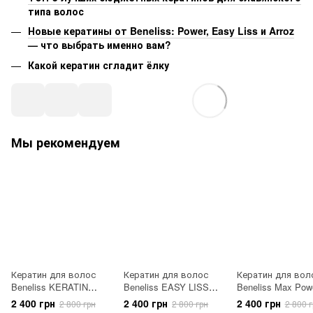
типа волос
Новые кератины от Beneliss: Power, Easy Liss и Arroz
— что выбрать именно вам?
Какой кератин сгладит ёлку
Мы рекомендуем
Кератин для волос
Кератин для волос
Кератин для вол
Beneliss KERATIN
Beneliss EASY LISS
Beneliss Max Pow
POWER 500 мл
500 мл
мл
2 400 грн
2 400 грн
2 400 грн
2 800 грн
2 800 грн
2 800 г