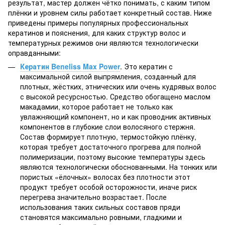
результат, мастер должен чётко понимать, с каким типом
плёнки и уровнем силы работает конкретный состав. Ниже
приведены примеры популярных профессиональных
кератинов и пояснения, для каких структур волос и
температурных режимов они являются технологически
оправданными:
Кератин Beneliss Max Power
. Это кератин с
максимальной силой выпрямления, созданный для
плотных, жёстких, этнических или очень кудрявых волос
с высокой ресурсностью. Средство обогащено маслом
макадамии, которое работает не только как
увлажняющий компонент, но и как проводник активных
компонентов в глубокие слои волосяного стержня.
Состав формирует плотную, термостойкую плёнку,
которая требует достаточного прогрева для полной
полимеризации, поэтому высокие температуры здесь
являются технологически обоснованными. На тонких или
пористых «ёлочных» волосах без плотности этот
продукт требует особой осторожности, иначе риск
перегрева значительно возрастает. После
использования таких сильных составов пряди
становятся максимально ровными, гладкими и