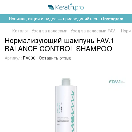
Новинки, акции и видео — присоединяйтесь в
Instagram
Каталог
Уход за волосами
Уход за волосами FAV.1
Норм
Нормализующий шампунь FAV.1
BALANCE CONTROL SHAMPOO
Артикул:
FV006
Оставить отзыв