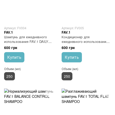
Артикул: FV004
Артикул: FV005
FAV.1
FAV.1
Шампунь для ежедневного
Кондиционер для
использования FAV.1 DAILY
ежедневного использования
SHINE SHAMPOO
FAV.1 DAILY SHINE
600 грн
600 грн
CONDITIONER
Купить
Купить
Объем (мл)
Объем (мл)
250
250