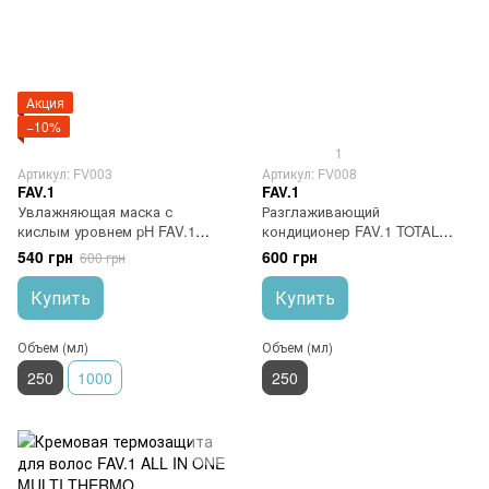
Акция
−10%
1
Артикул: FV003
Артикул: FV008
FAV.1
FAV.1
Увлажняющая маска с
Разглаживающий
кислым уровнем pH FAV.1
кондиционер FAV.1 TOTAL
AQUA WAVE MASK 250 мл
FLAT CONDITIONER
540 грн
600 грн
600 грн
Купить
Купить
Объем (мл)
Объем (мл)
250
1000
250