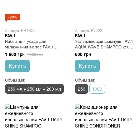
−20%
Артикул: PRTBX24
Артикул: FV002
FAV.1
FAV.1
Набор для ухода для
Увлажняющий шампунь FAV.1
увлажнения волос FAV.1
AQUA WAVE SHAMPOO 250
AQUA WAVE
мл
1 600 грн
600 грн
2 000 грн
Купить
Купить
Объем (мл)
Объем (мл)
250 мл + 250 мл + 200 мл
250
1000