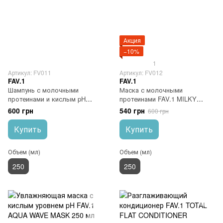
Акция
−10%
1
Артикул: FV011
Артикул: FV012
FAV.1
FAV.1
Шампунь с молочными
Маска с молочными
протеинами и кислым pH
протеинами FAV.1 MILKY
FAV.1 MILKY BOOST
BOOST MASK
600 грн
540 грн
600 грн
SHAMPOO
Купить
Купить
Объем (мл)
Объем (мл)
250
250