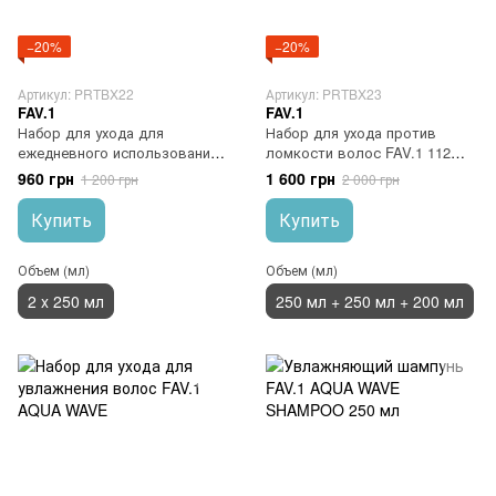
−20%
−20%
Артикул: PRTBX22
Артикул: PRTBX23
FAV.1
FAV.1
Набор для ухода для
Набор для ухода против
ежедневного использования
ломкости волос FAV.1 112
FAV.1 DAILY SHINE
RESTORE
960 грн
1 600 грн
1 200 грн
2 000 грн
Купить
Купить
Объем (мл)
Объем (мл)
2 x 250 мл
250 мл + 250 мл + 200 мл