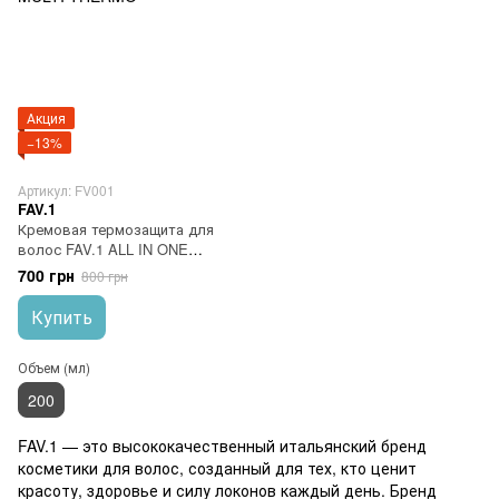
Акция
−13%
Артикул: FV001
FAV.1
Кремовая термозащита для
волос FAV.1 ALL IN ONE
MULTI THERMO
700 грн
800 грн
Купить
Объем (мл)
200
FAV.1 — это высококачественный итальянский бренд
косметики для волос, созданный для тех, кто ценит
красоту, здоровье и силу локонов каждый день. Бренд