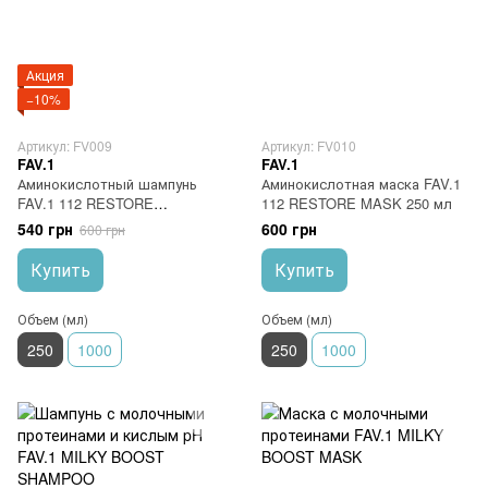
Акция
−10%
Артикул: FV009
Артикул: FV010
FAV.1
FAV.1
Аминокислотный шампунь
Аминокислотная маска FAV.1
FAV.1 112 RESTORE
112 RESTORE MASK 250 мл
SHAMPOO 250 мл
540 грн
600 грн
600 грн
Купить
Купить
Объем (мл)
Объем (мл)
250
1000
250
1000