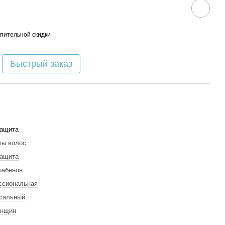
пительной скидки
Быстрый заказ
защита
пы волос
защита
рабенов
ссиональная
сальный
енщин