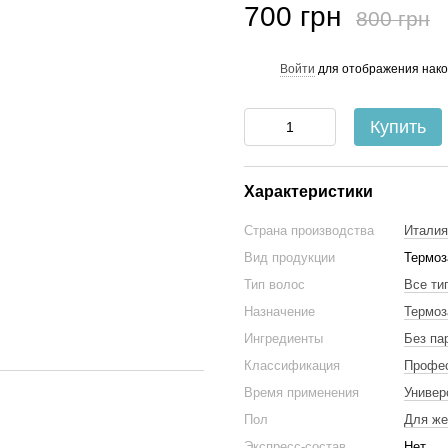
700 грн
800 грн
Войти
для отображения нако
%
Купить
Характеристики
Страна производства
Италия
Вид продукции
Термо
Тип волос
Все ти
Назначение
Термо
Ингредиенты
Без па
Классификация
Профе
Время применения
Универ
Пол
Для ж
Экспресс-состав
Нет