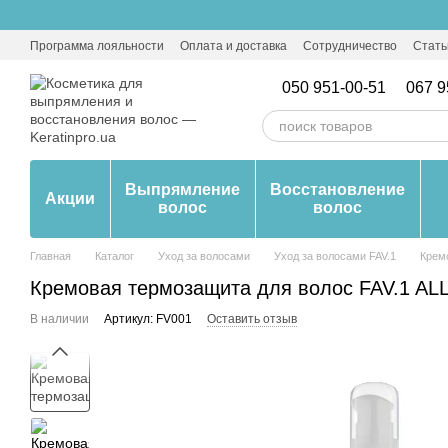
Перейти к основному контенту
Программа лояльности
Оплата и доставка
Сотрудничество
Стать
050 951-00-51
067 9
Выпрямление
Восстановление
Акции
волос
волос
Главная
Каталог
Уход за волосами
Уход за волосами FAV.1
Крем
Кремовая термозащита для волос FAV.1 A
В наличии
Артикул: FV001
Оставить отзыв