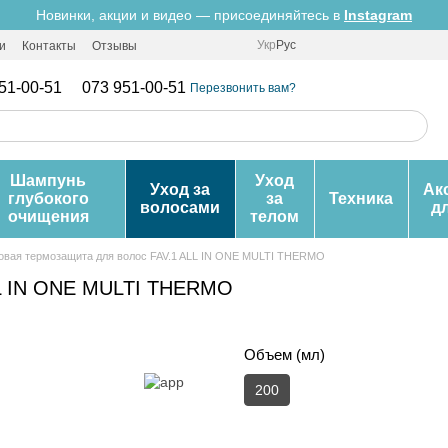
Новинки, акции и видео — присоединяйтесь в
Instagram
Укр
Рус
и
Контакты
Отзывы
51-00-51
073 951-00-51
Перезвонить вам?
Шампунь
Уход
Уход за
Ак
глубокого
за
Техника
волосами
д
очищения
телом
овая термозащита для волос FAV.1 ALL IN ONE MULTI THERMO
LL IN ONE MULTI THERMO
Объем (мл)
200