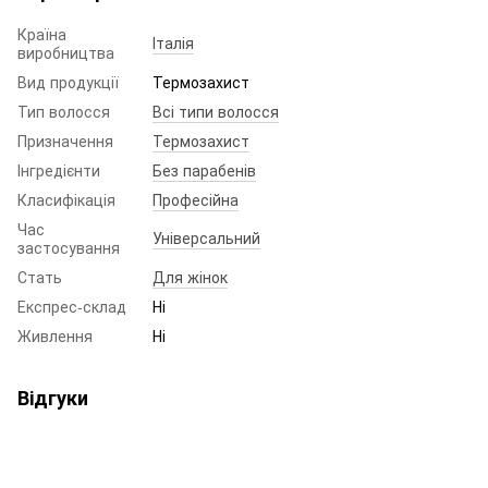
Країна
Італія
виробництва
Вид продукції
Термозахист
Тип волосся
Всі типи волосся
Призначення
Термозахист
Інгредієнти
Без парабенів
Класифікація
Професійна
Час
Універсальний
застосування
Стать
Для жінок
Експрес-склад
Ні
Живлення
Ні
Відгуки