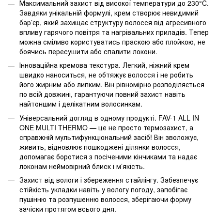
Максимальний захист від високої температури до 230°C.
Завдяки унікальній формулі, крем створює невидимий
бар’єр, який захищає структуру волосся від агресивного
впливу гарячого повітря та нагрівальних приладів. Тепер
можна сміливо користуватись праскою або плойкою, не
боячись пересушити або спалити локони.
Інноваційна кремова текстура. Легкий, ніжний крем
швидко наноситься, не обтяжує волосся і не робить
його жирним або липким. Він рівномірно розподіляється
по всій довжині, гарантуючи повний захист навіть
найтоншим і делікатним волосинкам.
Універсальний догляд в одному продукті. FAV-1 ALL IN
ONE MULTI THERMO — це не просто термозахист, а
справжній мультифункціональний засіб! Він зволожує,
живить, відновлює пошкоджені ділянки волосся,
допомагає боротися з посіченими кінчиками та надає
локонам неймовірний блиск і м’якість.
Захист від вологи і збереження стайлінгу. Забезпечує
стійкість укладки навіть у вологу погоду, запобігає
пушінню та розпушенню волосся, зберігаючи форму
зачіски протягом всього дня.