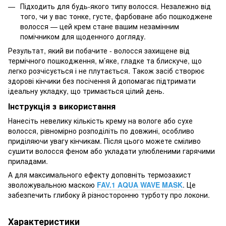
Підходить для будь-якого типу волосся. Незалежно від
того, чи у вас тонке, густе, фарбоване або пошкоджене
волосся — цей крем стане вашим незамінним
помічником для щоденного догляду.
Результат, який ви побачите - волосся захищене від
термічного пошкодження, м’яке, гладке та блискуче, що
легко розчісується і не плутається. Також засіб створює
здорові кінчики без посічення й допомагає підтримати
ідеальну укладку, що тримається цілий день.
Інструкція з використання
Нанесіть невелику кількість крему на вологе або сухе
волосся, рівномірно розподіліть по довжині, особливо
приділяючи увагу кінчикам. Після цього можете сміливо
сушити волосся феном або укладати улюбленими гарячими
приладами.
А для максимального ефекту доповніть термозахист
зволожувальною маскою
FAV.1 AQUA WAVE MASK
. Це
забезпечить глибоку й різносторонню турботу про локони.
Характеристики