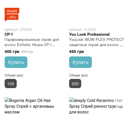
Акция
−18%
Артикул: CP0035
Артикул: YL0023
CP-1
You Look Professional
Парфюмированный спрей для
YouLook WOW PLEX PROTECT
волос Esthetic House CP-1
защитный спрей для волос с
Revitalizing Hair Mist. Mystic
маслом Марулы, Баобаба,
400 грн
450 грн
490 грн
Violet 100 мл
экстракт Ромашки 200 мл
Купить
Купить
Объем (мл)
Объем (мл)
100
200