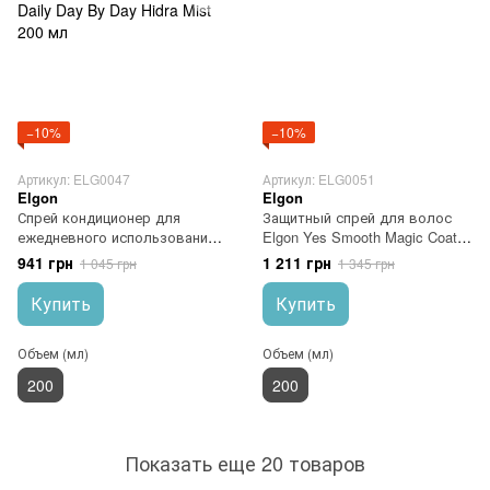
−10%
−10%
Артикул: ELG0047
Артикул: ELG0051
Elgon
Elgon
Спрей кондиционер для
Защитный спрей для волос
ежедневного использования
Elgon Yes Smooth Magic Coat
Elgon Yes Daily Day By Day
Spray 200 мл
941 грн
1 211 грн
1 045 грн
1 345 грн
Hidra Mist 200 мл
Купить
Купить
Объем (мл)
Объем (мл)
200
200
Показать еще 20 товаров