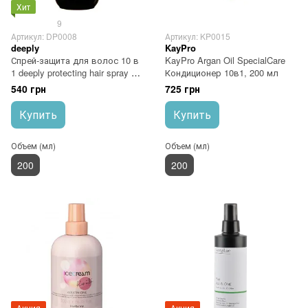
Хит
9
Артикул: DP0008
Артикул: KP0015
deeply
KayPro
Спрей-защита для волос 10 в
KayPro Argan Oil SpecialCare
1 deeply protecting hair spray 10
Кондиционер 10в1, 200 мл
in 1 200 мл
540 грн
725 грн
Купить
Купить
Объем (мл)
Объем (мл)
200
200
Акция
Акция