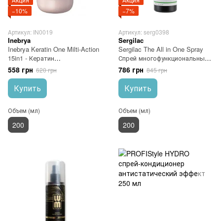
−10%
−7%
Артикул: IN0019
Артикул: serg0398
Inebrya
Sergilac
Inebrya Keratin One Milti-Action
Sergilac The All in One Spray
15in1 - Кератин
Спрей многофункциональный
мультиактивный 15в1, 200 мл
200 мл
558 грн
786 грн
620 грн
845 грн
Купить
Купить
Объем (мл)
Объем (мл)
200
200