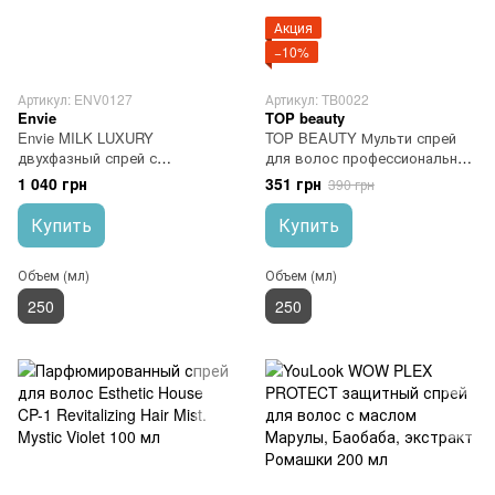
Акция
−10%
Артикул: ENV0127
Артикул: TB0022
Envie
TOP beauty
Envie MILK LUXURY
TOP BEAUTY Мульти спрей
двухфазный спрей с
для волос профессиональный
молочными протеинами 250
20+1 250 мл
1 040 грн
351 грн
390 грн
мл
Купить
Купить
Объем (мл)
Объем (мл)
250
250