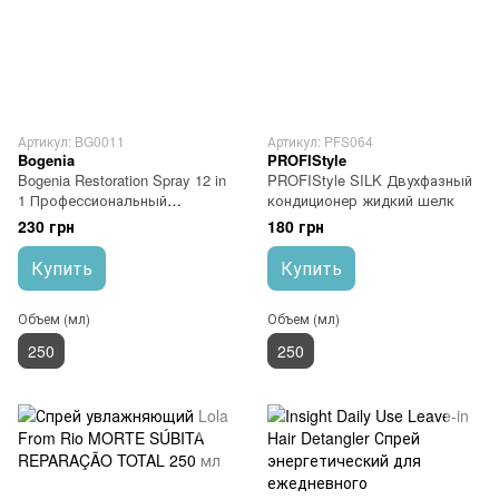
Артикул: BG0011
Артикул: PFS064
Bogenia
PROFIStyle
Bogenia Restoration Spray 12 in
PROFIStyle SILK Двухфазный
1 Профессиональный
кондиционер жидкий шелк
восстанавливающий спрей
230 грн
180 грн
для волос 250 мл
Купить
Купить
Объем (мл)
Объем (мл)
250
250