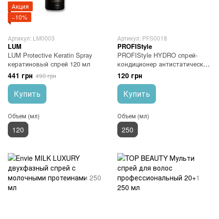
Акция
−10%
Артикул: LM0003
Артикул: PFS0018
LUM
PROFIStyle
LUM Protective Keratin Spray
PROFIStyle HYDRO спрей-
кератиновый спрей 120 мл
кондиционер антистатический
эффект 250 мл
441 грн
120 грн
490 грн
Купить
Купить
Объем (мл)
Объем (мл)
120
250