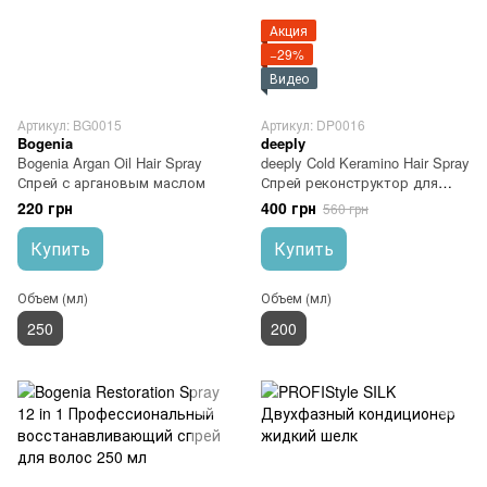
Акция
−29%
Видео
Артикул: BG0015
Артикул: DP0016
Bogenia
deeply
Bogenia Argan Oil Hair Spray
deeply Cold Keramino Hair Spray
Спрей с аргановым маслом
Спрей реконструктор для
волос
220 грн
400 грн
560 грн
Купить
Купить
Объем (мл)
Объем (мл)
250
200