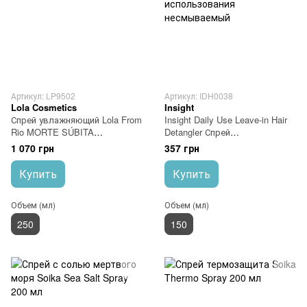
Артикул: LP9502
Артикул: IDH0038
Lola Cosmetics
Insight
Спрей увлажняющий Lola From
Insight Daily Use Leave-in Hair
Rio MORTE SÚBITA
Detangler Спрей
REPARAÇÃO TOTAL 250 мл
энергетический для
1 070 грн
357 грн
ежедневного использования
несмываемый
Купить
Купить
Объем (мл)
Объем (мл)
250
150