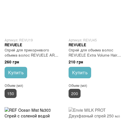
Артикул: REVU19
Артикул: REVU45
REVUELE
REVUELE
Спрей для прикорневого
Спрей для объема волос
объема волос REVUELE ART
REVUELE Extra Volume Hair
Root Lifting Spray
Spray
260 грн
210 грн
Купить
Купить
Объем (мл)
Объем (мл)
150
200