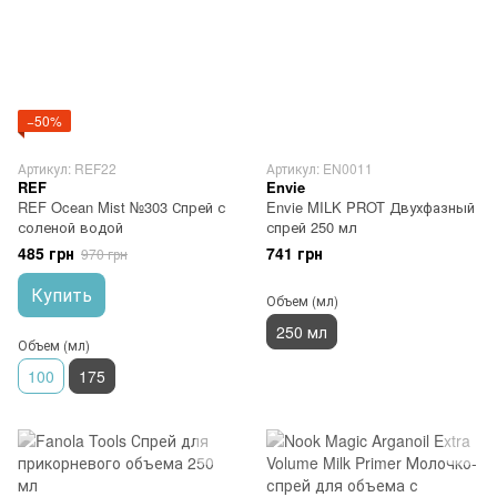
−50%
Артикул: REF22
Артикул: EN0011
REF
Envie
REF Ocean Mist №303 Спрей с
Envie MILK PROT Двухфазный
соленой водой
спрей 250 мл
485 грн
741 грн
970 грн
Купить
Объем (мл)
250 мл
Объем (мл)
100
175