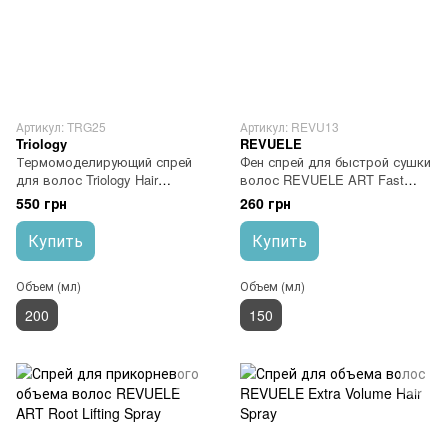
Артикул: TRG25
Артикул: REVU13
Triology
REVUELE
Термомоделирующий спрей
Фен спрей для быстрой сушки
для волос Triology Hair
волос REVUELE ART Fast
Architect Thermo Styling Spray
Blow-Dry Spray
550 грн
260 грн
Купить
Купить
Объем (мл)
Объем (мл)
200
150