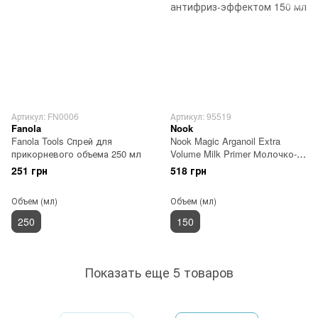
Артикул: FN0006
Артикул: 95519
Fanola
Nook
Fanola Tools Спрей для
Nook Magic Arganoil Extra
прикорневого объема 250 мл
Volume Milk Primer Молочко-
спрей для объема с антифриз-
251 грн
518 грн
эффектом 150 мл
Объем (мл)
Объем (мл)
250
150
Показать еще 5 товаров