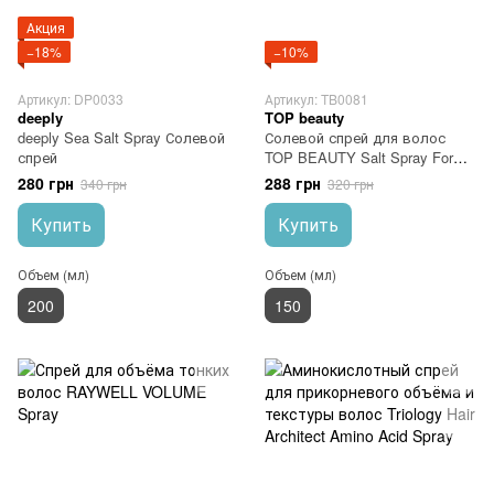
Акция
−18%
−10%
Артикул: DP0033
Артикул: TB0081
deeply
TOP beauty
deeply Sea Salt Spray Солевой
Солевой спрей для волос
спрей
TOP BEAUTY Salt Spray For
Hair
280 грн
288 грн
340 грн
320 грн
Купить
Купить
Объем (мл)
Объем (мл)
200
150