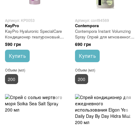
Артикул: KP0053
Артикул: cont94569
KayPro
Contempora
KayPro Hyaluronic SpecialCare
Contempora Instant Volumzing
Кондиционер гиалуроновый
Spray Спрей для мгновенного
200 мл
объема с маслом облепихи и
590 грн
690 грн
огуречным маслом 200 мл
Купить
Купить
Объем (мл)
Объем (мл)
200
200