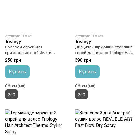
Артикул: TRG21
Артикул: TRG23
Triology
Triology
Солевой спрей для
Дисциплинирующий стайлинг-
прикорневого объёма и
спрей для волос Triology Hair
текстуры волос Triology Hair
Architect Styling Control Spray
250 грн
390 грн
Architect Sea Salt Texturizing
Spray
Купить
Купить
Объем (мл)
Объем (мл)
200
200