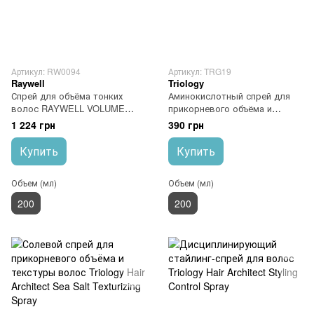
Артикул: RW0094
Артикул: TRG19
Raywell
Triology
Спрей для объёма тонких
Аминокислотный спрей для
волос RAYWELL VOLUME
прикорневого объёма и
Spray
текстуры волос Triology Hair
1 224 грн
390 грн
Architect Amino Acid Spray
Купить
Купить
Объем (мл)
Объем (мл)
200
200