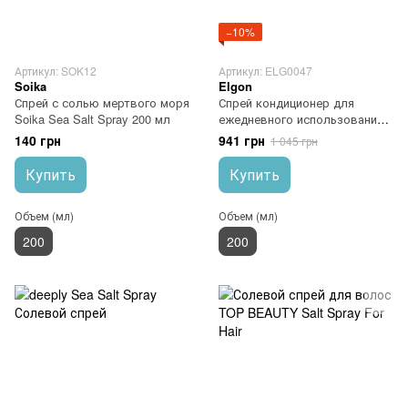
−10%
Артикул: SOK12
Артикул: ELG0047
Soika
Elgon
Спрей с солью мертвого моря
Спрей кондиционер для
Soika Sea Salt Spray 200 мл
ежедневного использования
Elgon Yes Daily Day By Day
140 грн
941 грн
1 045 грн
Hidra Mist 200 мл
Купить
Купить
Объем (мл)
Объем (мл)
200
200