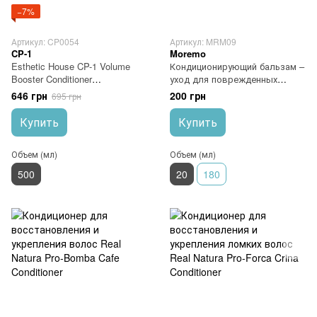
−7%
Артикул: CP0054
Артикул: MRM09
CP-1
Moremo
Esthetic House CP-1 Volume
Кондиционирующий бальзам –
Booster Conditioner
уход для поврежденных
Кондиционер для объема
волос Moremo Advanced LPP
646 грн
200 грн
695 грн
волос
Treatment 20 мл
Купить
Купить
Объем (мл)
Объем (мл)
500
20
180