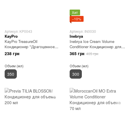
Хит
−10%
Артикул: KP0043
Артикул: IN0030
KayPro
Inebrya
KayPro TreasureOil
Inebrya Ice Cream Volume
Кондиционер "Драгоценное
Conditioner Кондиционер для
масло" 350 мл
тонких волос, 300 мл
238 грн
365 грн
405 грн
Объем (мл)
Объем (мл)
350
300