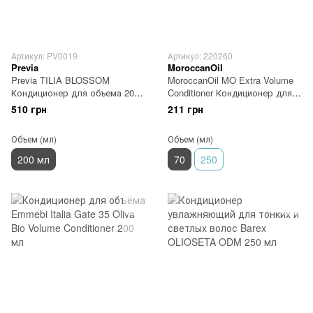
Артикул: PV0019
Артикул: 220260
Previa
MoroccanOil
Previa TILIA BLOSSOM
MoroccanOil MO Extra Volume
Кондиционер для объема 200
Conditioner Кондиционер для
мл
объема 70 мл
510 грн
211 грн
Объем (мл)
Объем (мл)
200 мл
70
250