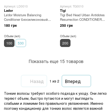
Артикул: LD0010
Артикул: TG0010
Lador
Tigi
La'dor Moisture Balancing
Tigi Bed Head Urban Antidotes
Conditioner Безсиликоновый
Resurrection CONDITIONER
увлажняющий кондиционер
кондиционер для тонких и
180 грн
250 грн
100 мл
ослабленных волос 200 мл
Объем (мл)
Объем (мл)
100
530
200
Показать еще 15 товаров
Назад
Вперед
1
из 2
Тонкие волосы требуют особого подхода к уходу. Они легко
теряют объем, быстро путаются и могут выглядеть
слабыми и ломкими без правильного увлажнения. Именно
поэтому кондиционер для тонких волос является важной