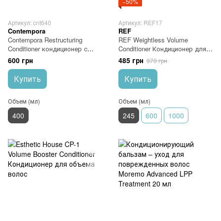
−50%
Артикул: cnt640
Артикул: REF17
Contempora
REF
Contempora Restructuring
REF Weightless Volume
Conditioner кондиционер с
Conditioner Кондиционер для
растительным кератином и
объема волос, глубокое
600 грн
485 грн
970 грн
маслом опунции 400 мл
очищение 245 мл
Купить
Купить
Объем (мл)
Объем (мл)
400
245
600
1000