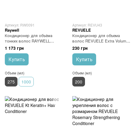
Артикул: RW0091
Артикул: REVU43
Raywell
REVUELE
Кондиционер для объёма
Кондиционер для объема
тонких волос RAYWELL
волос REVUELE Extra Volume
VOLUME Conditioner 275 мл
Conditioner
1 173 грн
230 грн
Купить
Купить
Объем (мл)
Объем (мл)
275
1000
200