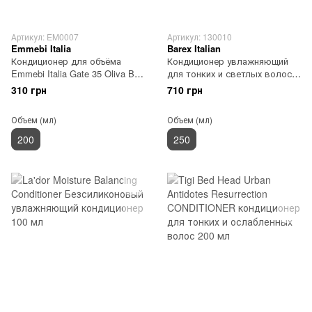
Артикул: EM0007
Артикул: 130010
Emmebi Italia
Barex Italian
Кондиционер для объёма
Кондиционер увлажняющий
Emmebi Italia Gate 35 Oliva Bio
для тонких и светлых волос
Volume Conditioner 200 мл
Barex OLIOSETA ODM 250 мл
310 грн
710 грн
Объем (мл)
Объем (мл)
200
250