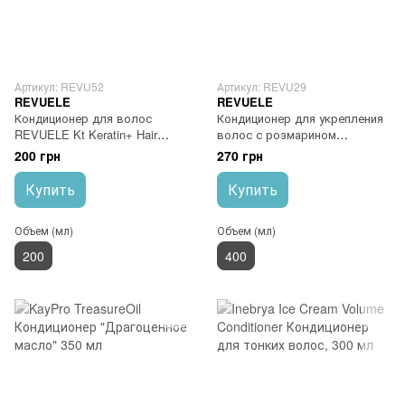
Артикул: REVU52
Артикул: REVU29
REVUELE
REVUELE
Кондиционер для волос
Кондиционер для укрепления
REVUELE Kt Keratin+ Hair
волос с розмарином
Conditioner
REVUELE Rosemary
200 грн
270 грн
Strengthening Conditioner
Купить
Купить
Объем (мл)
Объем (мл)
200
400