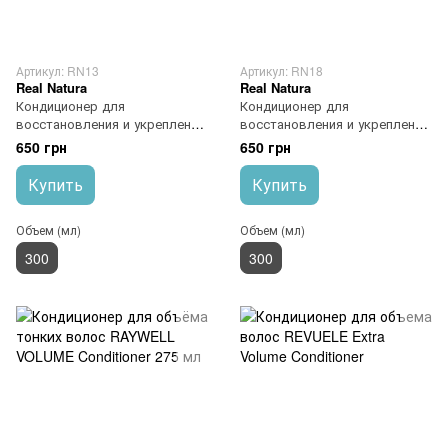
Артикул: RN13
Артикул: RN18
Real Natura
Real Natura
Кондиционер для
Кондиционер для
восстановления и укрепления
восстановления и укрепления
волос Real Natura Pro-Bomba
ломких волос Real Natura Pro-
650 грн
650 грн
Cafe Conditioner
Forca Crina Conditioner
Купить
Купить
Объем (мл)
Объем (мл)
300
300