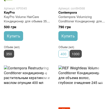
Артикул: KP0045
Артикул: cont94568
KayPro
Contempora
KayPro Volume HairCare
Contempora Volumizing
Кондиционер для объема 350
Conditioner Кондиционер для
мл
объема с маслом облепихи и
500 грн
790 грн
огуречным маслом 1000 мл
Купить
Купить
Объем (мл)
Объем (мл)
350
400
1000