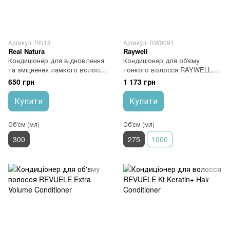
Артикул: RN18
Артикул: RW0091
Real Natura
Raywell
Кондиціонер для відновлення
Кондиціонер для об'єму
та зміцнення ламкого волосся
тонкого волосся RAYWELL
Real Natura Pro-Forca Crina
VOLUME Conditioner 275 мл
650 грн
1 173 грн
Contitioner
Купити
Купити
Об'єм (мл)
Об'єм (мл)
300
275
1000