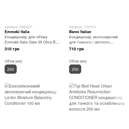
Артикул: EM0007
Артикул: 130010
Emmebi Italia
Barex Italian
Кондиціонер для об'єму
Кондиціонер зволожуючий
Emmebi Italia Gate 35 Oliva Bio
для тонкого і світлого
Volume Conditioner 200 мл
волосся Barex OLIOSETA
310 грн
710 грн
ODM 250 мл
Об'єм (мл)
Об'єм (мл)
200
250