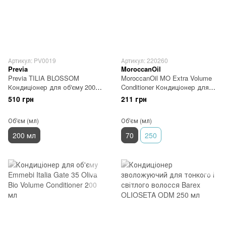
Артикул: PV0019
Артикул: 220260
Previa
MoroccanOil
Previa TILIA BLOSSOM
MoroccanOil MO Extra Volume
Кондиціонер для об'єму 200
Conditioner Кондиціонер для
мл
об'єму 70 мл
510 грн
211 грн
Об'єм (мл)
Об'єм (мл)
200 мл
70
250