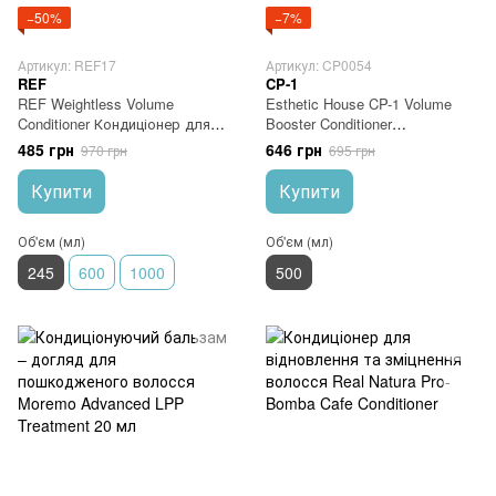
−50%
−7%
Артикул: REF17
Артикул: CP0054
REF
CP-1
REF Weightless Volume
Esthetic House CP-1 Volume
Conditioner Кондиціонер для
Booster Conditioner
об'єму волосся, глибоке
Кондиціонер для об'єму
485 грн
646 грн
970 грн
695 грн
очищення 245 мл
волосся
Купити
Купити
Об'єм (мл)
Об'єм (мл)
245
600
1000
500