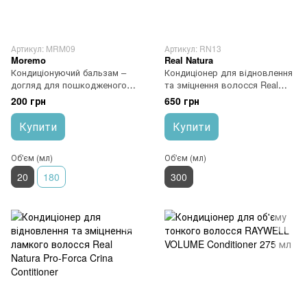
Артикул: MRM09
Артикул: RN13
Moremo
Real Natura
Кондиціонуючий бальзам –
Кондиціонер для відновлення
догляд для пошкодженого
та зміцнення волосся Real
волосся Moremo Advanced
Natura Pro-Bomba Cafe
200 грн
650 грн
LPP Treatment 20 мл
Conditioner
Купити
Купити
Об'єм (мл)
Об'єм (мл)
20
180
300