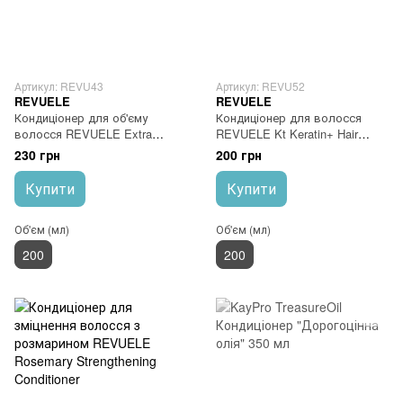
Артикул: REVU43
Артикул: REVU52
REVUELE
REVUELE
Кондиціонер для об'єму
Кондиціонер для волосся
волосся REVUELE Extra
REVUELE Kt Keratin+ Hair
Volume Conditioner
Conditioner
230 грн
200 грн
Купити
Купити
Об'єм (мл)
Об'єм (мл)
200
200