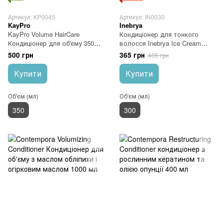
Артикул: KP0045
Артикул: IN0030
KayPro
Inebrya
KayPro Volume HairCare
Кондиціонер для тонкого
Кондиціонер для об'єму 350
волосся Inebrya Ice Cream
мл
Volume Conditioner 300 мл
500 грн
365 грн
405 грн
Купити
Купити
Об'єм (мл)
Об'єм (мл)
350
300