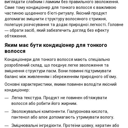
виглядати слабким і ламким без правильного зволоження.
Саме тому кондиціонер для тонкого волосся є важливою
частиною щоденного б’юті-ритуалу. Якісний продукт
допомагає зміцнити структуру волосяного стрижня,
полегшує розчісування та додає природної легкості. Головне
— обрати засіб, який забезпечить догляд без ефекту
обтяження.
Яким має бути кондиціонер для тонкого
волосся
Кондиціонери для тонкого волосся мають спеціально
розроблений склад, що поєднує легке зволоження та
зміцнення структури пасм. Вони повинні підтримувати
баланс між живленням і збереженням природного об’єму.
Основні характеристики, якими повинен володіти якісний
кондиціонер:
Легка текстура. Продукт не повинен обтяжувати
волосся або робити його жирним.
Зволожувальні компоненти. Гіалуронова кислота,
пантенол або алое допомагають утримувати вологу.
Зміцнювальні інгредієнти. Протеїни шовку, кератин або