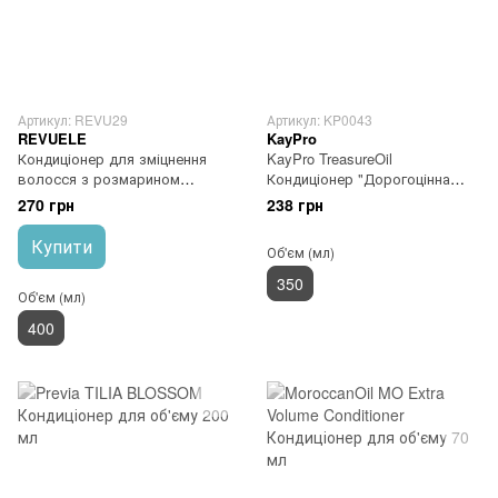
Артикул: REVU29
Артикул: KP0043
REVUELE
KayPro
Кондиціонер для зміцнення
KayPro TreasureOil
волосся з розмарином
Кондиціонер "Дорогоцінна
REVUELE Rosemary
олія" 350 мл
270 грн
238 грн
Strengthening Conditioner
Купити
Об'єм (мл)
350
Об'єм (мл)
400