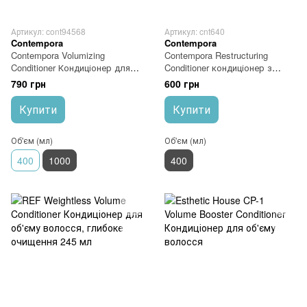
Артикул: cont94568
Артикул: cnt640
Contempora
Contempora
Contempora Volumizing
Contempora Restructuring
Conditioner Кондиціонер для
Conditioner кондиціонер з
об'єму з маслом обліпихи і
рослинним кератином та
790 грн
600 грн
огірковим маслом 1000 мл
олією опунції 400 мл
Купити
Купити
Об'єм (мл)
Об'єм (мл)
400
1000
400