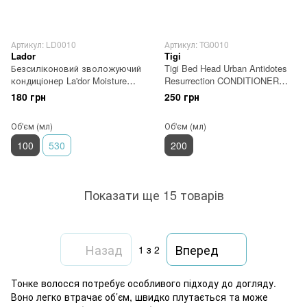
Артикул: LD0010
Артикул: TG0010
Lador
Tigi
Безсиліконовий зволожуючий
Tigi Bed Head Urban Antidotes
кондиціонер La'dor Moisture
Resurrection CONDITIONER
Balancing Conditioner 100 мл
кондиціонер для тонкого та
180 грн
250 грн
ослабленого волосся 200 мл
Об'єм (мл)
Об'єм (мл)
100
530
200
Показати ще 15 товарів
Назад
Вперед
1
з 2
Тонке волосся потребує особливого підходу до догляду.
Воно легко втрачає об’єм, швидко плутається та може