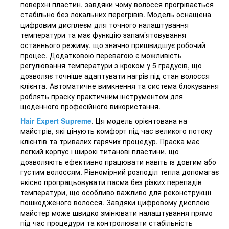
поверхні пластин, завдяки чому волосся прогрівається
стабільно без локальних перегрівів. Модель оснащена
цифровим дисплеєм для точного налаштування
температури та має функцію запам’ятовування
останнього режиму, що значно пришвидшує робочий
процес. Додатковою перевагою є можливість
регулювання температури з кроком у 5 градусів, що
дозволяє точніше адаптувати нагрів під стан волосся
клієнта. Автоматичне вимкнення та система блокування
роблять праску практичним інструментом для
щоденного професійного використання.
Hair Expert Supreme
. Ця модель орієнтована на
майстрів, які цінують комфорт під час великого потоку
клієнтів та тривалих гарячих процедур. Праска має
легкий корпус і широкі титанові пластини, що
дозволяють ефективно працювати навіть із довгим або
густим волоссям. Рівномірний розподіл тепла допомагає
якісно пропрацьовувати пасма без різких перепадів
температури, що особливо важливо для реконструкції
пошкодженого волосся. Завдяки цифровому дисплею
майстер може швидко змінювати налаштування прямо
під час процедури та контролювати стабільність