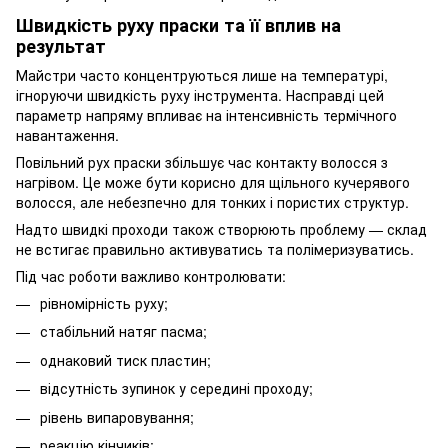
Швидкість руху праски та її вплив на
результат
Майстри часто концентруються лише на температурі,
ігноруючи швидкість руху інструмента. Насправді цей
параметр напряму впливає на інтенсивність термічного
навантаження.
Повільний рух праски збільшує час контакту волосся з
нагрівом. Це може бути корисно для щільного кучерявого
волосся, але небезпечно для тонких і пористих структур.
Надто швидкі проходи також створюють проблему — склад
не встигає правильно активуватись та полімеризуватись.
Під час роботи важливо контролювати:
рівномірність руху;
стабільний натяг пасма;
однаковий тиск пластин;
відсутність зупинок у середині проходу;
рівень випаровування;
реакцію кінчиків;