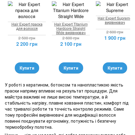
Hair Expert Supreme
вирівнювач
Hair Expert праска
Hair Expert Titanium
для волосся
Hardcore Straight
2 600 грн
Wide вирівнювач
1 900 грн
2 500 грн
2 600 грн
2 200 грн
2 100 грн
Купити
Купити
Купити
У роботі з кератином, ботоксом та нанопластикою якість
праски напряму впливає на результат процедури. Для
майстра важливі не лише високі температури, а й
стабільність нагріву, плавне ковзання пластин, комфорт під
час тривалої роботи та точність контролю режимів. Саме
тому професійні вирівнювачі для модифікації волосся
повинні поєднувати ергономіку, потужність і безпечну
термообробку полотна.