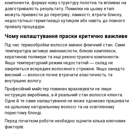
компоненти, формує нову структуру полотна та впливає на
довготривалість результату. Помилки на цьому етапі
можуть призвести до перегріву, ламкості, втрати блиску,
недостатньої герметизації кутикули або навіть до повного
провалу процедури.
Чому налаштування праски критично важливе
Під час термообробки волосся змінює фізичний стан. Саме
температура активує амінокислоти, білкові комплекси,
кератинові полімери та інші реконструюючі компоненти.
Якщо температурний режим недостатній — склад не
закріпиться всередині волосяного стрижня. Якщо занадто
високий — волосся почне втрачати еластичність та
внутрішню вологу.
Професійний майстер повинен враховувати не лише
інструкцію виробника, а й реальний стан волосся клієнта.
Одне й те саме налаштування не може однаково працювати
на щільному натуральному волоссі та на освітленому
пористому блонді.
Перед початком роботи необхідно оцінити кілька ключових
факторів: