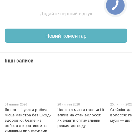
Додайте перший відгук
Новий коментар
Інші записи
31 липня 2026
26 липня 2026
25 липня 202
Як організувати робоче
Частота миття голови і її
Стайлінг д
місце майстра без шкоди
вплив на стан волосся:
волосся: ге
здоров’ю: безпечна
як знайти оптимальний
муси — що 
робота з кератином та
режим догляду
хімічними процедурами