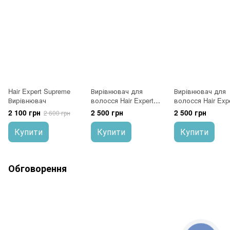
Hair Expert Supreme
Вирівнювач для
Вирівнювач для
Вирівнювач
волосся Hair Expert
волосся Hair Expe
Rose Red
Gold
2 100 грн
2 500 грн
2 500 грн
2 600 грн
Купити
Купити
Купити
Обговорення