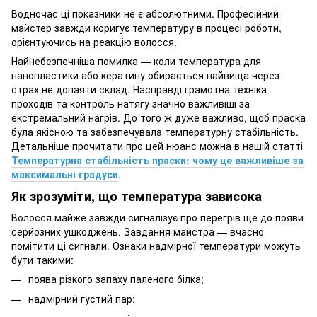
Водночас ці показники не є абсолютними. Професійний
майстер завжди коригує температуру в процесі роботи,
орієнтуючись на реакцію волосся.
Найнебезпечніша помилка — коли температура для
нанопластики або кератину обирається найвища через
страх не допаяти склад. Насправді грамотна техніка
проходів та контроль натягу значно важливіші за
екстремальний нагрів. До того ж дуже важливо, щоб праска
була якісною та забезпечувала температурну стабільність.
Детальніше прочитати про цей нюанс можна в нашій статті
Температурна стабільність праски: чому це важливіше за
максимальні градуси
.
Як зрозуміти, що температура зависока
Волосся майже завжди сигналізує про перегрів ще до появи
серйозних ушкоджень. Завдання майстра — вчасно
помітити ці сигнали. Ознаки надмірної температури можуть
бути такими:
поява різкого запаху паленого білка;
надмірний густий пар;