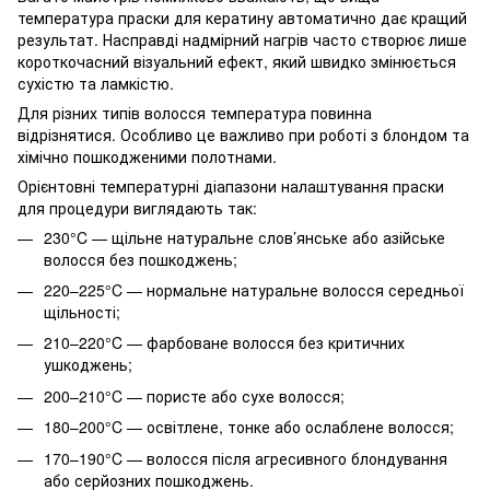
температура праски для кератину автоматично дає кращий
результат. Насправді надмірний нагрів часто створює лише
короткочасний візуальний ефект, який швидко змінюється
сухістю та ламкістю.
Для різних типів волосся температура повинна
відрізнятися. Особливо це важливо при роботі з блондом та
хімічно пошкодженими полотнами.
Орієнтовні температурні діапазони налаштування праски
для процедури виглядають так:
230°C — щільне натуральне слов’янське або азійське
волосся без пошкоджень;
220–225°C — нормальне натуральне волосся середньої
щільності;
210–220°C — фарбоване волосся без критичних
ушкоджень;
200–210°C — пористе або сухе волосся;
180–200°C — освітлене, тонке або ослаблене волосся;
170–190°C — волосся після агресивного блондування
або серйозних пошкоджень.