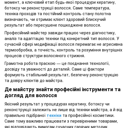
момент, а ключовий етап будь-якої процедури кератину,
ботоксу чи реконструкції волосся. Саме температура,
техніка проходів та постійний контроль стану полотна
визначають, чи отримає клієнт здоровий блискучий
результат або пересушене пошкоджене волосся.
Професійний майстер завжди працює через діагностику,
аналіз та адаптацію техніки під конкретний тип волосся. У
сучасній сфері модифікації волосся перемагає не агресивна
термообробка, а точність, контроль та розуміння внутрішніх
процесів структури волосяного стрижня.
Грамотна робота праскою — це поєднання технології,
досвіду та уважності до деталей. Саме ці фактори
формують стабільний результат, безпечну реконструкцію
та довіру клієнтів до майстра.
Де майстру знайти професійні інструменти та
догляд для волосся
Якісний результат у процедурах кератину, ботоксу чи
реконструкції залежить не лише від техніки майстра, а й від
правильно підібраної
техніки
та професійної косметики.
Саме тому важливо працювати з перевіреними товарами,
які відповідають вимогам сучасних гарячих методик