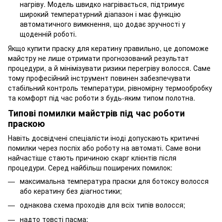
нагріву. Модель швидко нагрівається, підтримує
широкий температурний діапазон і має функцію
автоматичного вимкнення, що додає зручності у
щоденній роботі.
Якщо купити праску для кератину правильно, це допоможе
майстру не лише отримати прогнозований результат
процедури, а й мінімізувати ризики перегріву волосся. Саме
тому професійний інструмент повинен забезпечувати
стабільний контроль температури, рівномірну термообробку
та комфорт під час роботи з будь-яким типом полотна.
Типові помилки майстрів під час роботи
праскою
Навіть досвідчені спеціалісти іноді допускають критичні
помилки через поспіх або роботу на автоматі. Саме вони
найчастіше стають причиною скарг клієнтів після
процедури. Серед найбільш поширених помилок:
максимальна температура праски для ботоксу волосся
або кератину без діагностики;
однакова схема проходів для всіх типів волосся;
надто товсті пасма;