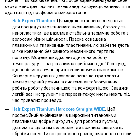
Нижче — кілька моделей, які добре зарекомендували себе
серед майстрів гарячих технік завдяки функціональності та
адаптації під професійне використання.
Hair Expert Titanium
. Ця модель створена спеціально
для процедур кератинового вирівнювання, ботоксу та
нанопластики, де важлива стабільна термічна робота з
волоссям різної щільності. Праска оснащена
плаваючими титановими пластинами, які забезпечують
м’яке ковзання без зайвого механічного тертя по
полотну. Модель швидко виходить на робочу
температуру — нагрів займає приблизно до 10 секунд,
що особливо зручно при інтенсивному записі клієнтів.
Сенсорне керування дозволяє легко контролювати
температурний режим, а система автоблокування
робить роботу безпечнішою та комфортнішою. Завдяки
легкій вазі інструмент не перевантажує кисть навіть під
час тривалих процедур.
Hair Expert Titanium Hardcore Straight WIDE
. Цей
професійний вирівнювач із широкими титановими
пластинами добре підходить для роботи з густим,
довгим та щільним волоссям, де важлива швидкість
обробки пасм. Титан рівномірно розподіляє тепло по всій