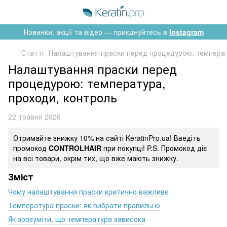
Новинки, акції та відео — приєднуйтесь в
Instagram
Статті
Налаштування праски перед процедурою: температ
Налаштування праски перед
процедурою: температура,
проходи, контроль
22 травня 2026
Отримайте знижку 10% на сайті KeratinPro.ua! Введіть
промокод
CONTROLHAIR
при покупці! P.S. Промокод діє
на всі товари, окрім тих, що вже мають знижку.
Зміст
Чому налаштування праски критично важливе
Температура праски: як вибрати правильно
Як зрозуміти, що температура зависока