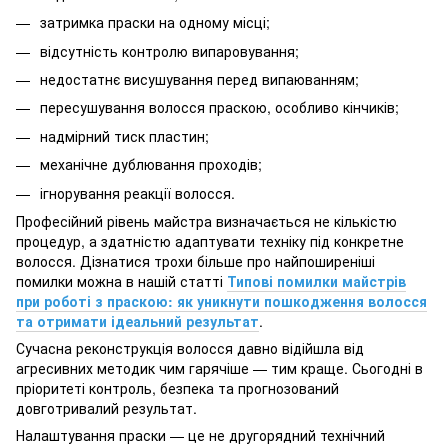
затримка праски на одному місці;
відсутність контролю випаровування;
недостатнє висушування перед випаюванням;
пересушування волосся праскою, особливо кінчиків;
надмірний тиск пластин;
механічне дублювання проходів;
ігнорування реакції волосся.
Професійний рівень майстра визначається не кількістю
процедур, а здатністю адаптувати техніку під конкретне
волосся. Дізнатися трохи більше про найпоширеніші
помилки можна в нашій статті
Типові помилки майстрів
при роботі з праскою: як уникнути пошкодження волосся
та отримати ідеальний результат
.
Сучасна реконструкція волосся давно відійшла від
агресивних методик чим гарячіше — тим краще. Сьогодні в
пріоритеті контроль, безпека та прогнозований
довготривалий результат.
Налаштування праски — це не другорядний технічний