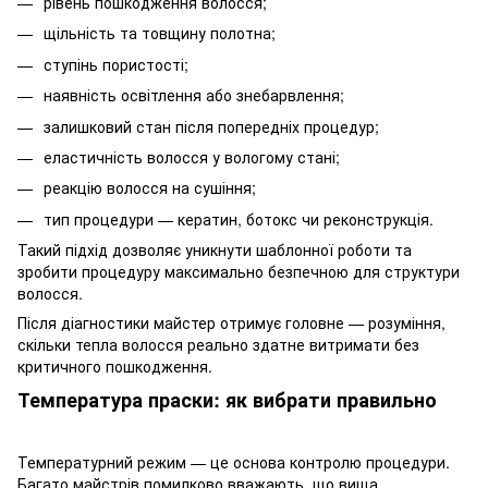
рівень пошкодження волосся;
щільність та товщину полотна;
ступінь пористості;
наявність освітлення або знебарвлення;
залишковий стан після попередніх процедур;
еластичність волосся у вологому стані;
реакцію волосся на сушіння;
тип процедури — кератин, ботокс чи реконструкція.
Такий підхід дозволяє уникнути шаблонної роботи та
зробити процедуру максимально безпечною для структури
волосся.
Після діагностики майстер отримує головне — розуміння,
скільки тепла волосся реально здатне витримати без
критичного пошкодження.
Температура праски: як вибрати правильно
Температурний режим — це основа контролю процедури.
Багато майстрів помилково вважають, що вища