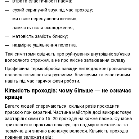
втрата еластичності пасма;
сухий скрипучий звук під час проходу;
миттєве пересушення кінчиків;
ламкість після охолодження;
матовість замість блиску;
надмірне ущільнення полотна.
Такі симптоми свідчать про руйнування внутрішніх зв’язків
волосяного стрижня, а не про якісне запаювання складу.
Професійна термообробка завжди виглядає контрольовано:
волосся залишається рухливим, блискучим та еластичним
навіть під час гарячої фази роботи.
Кількість проходів: чому більше — не означає
краще
Багато людей сперечаються, скільки разів проходити
праскою при кератині. Частина майстрів досі використовує
застарілі схеми по 15–20 проходів на кожне пасмо. Сучасна
трихологічна практика показує, що надмірна механічна та
термічна дія значно виснажує волосся. Кількість проходів
повинна залежати від: