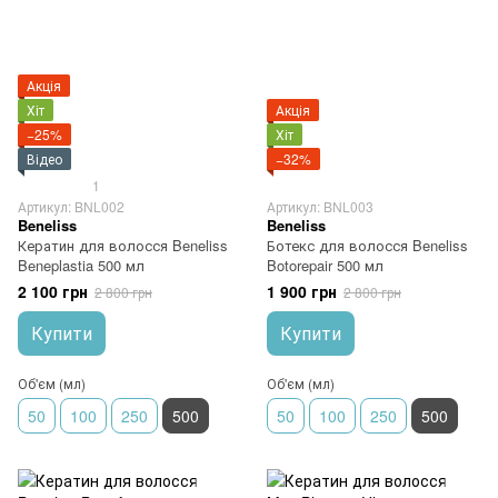
Акція
Хіт
Акція
−25%
Хіт
Відео
−32%
1
Артикул: BNL002
Артикул: BNL003
Beneliss
Beneliss
Кератин для волосся Beneliss
Ботекс для волосся Beneliss
Beneplastia 500 мл
Botorepair 500 мл
2 100 грн
1 900 грн
2 800 грн
2 800 грн
Купити
Купити
Об'єм (мл)
Об'єм (мл)
50
100
250
500
50
100
250
500