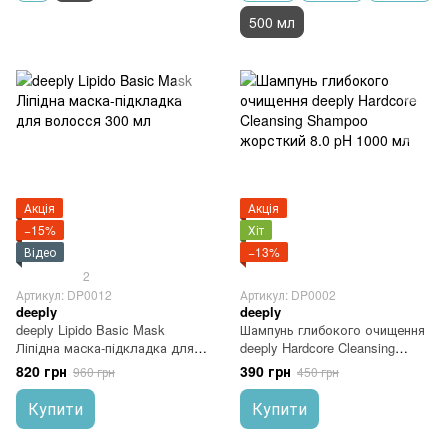
500 мл
Акція
Акція
−15%
Хіт
Відео
−13%
2
Артикул: DP0012
Артикул: DP0002
deeply
deeply
deeply Lipido Basic Mask
Шампунь глибокого очищення
Ліпідна маска-підкладка для
deeply Hardcore Cleansing
волосся 300 мл
Shampoo жорсткий 8.0 pH
820 грн
390 грн
960 грн
450 грн
1000 мл
Купити
Купити