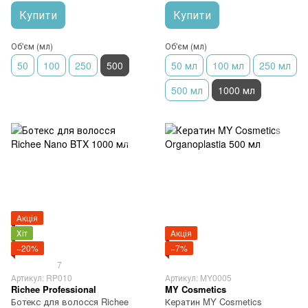
Купити
Купити
Об'єм (мл)
Об'єм (мл)
50
100
250
500
50 мл
100 мл
250 мл
500 мл
1000 мл
Акція
Хіт
Акція
−20%
−7%
7
Артикул: RP010
Артикул: MY0005
Richee Professional
MY Cosmetics
Ботекс для волосся Richee
Кератин MY Cosmetics