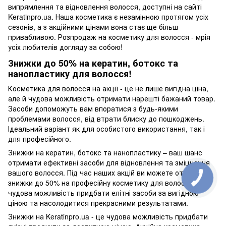
випрямлення та відновлення волосся, доступні на сайті
Keratinpro.ua. Наша косметика є незамінною протягом усіх
сезонів, а з акційними цінами вона стає ще більш
привабливою. Розпродаж на косметику для волосся - мрія
усіх любителів догляду за собою!
Знижки до 50% на кератин, ботокс та
нанопластику для волосся!
Косметика для волосся на акції - це не лише вигідна ціна,
але й чудова можливість отримати нарешті бажаний товар.
Засоби допоможуть вам впоратися з будь-якими
проблемами волосся, від втрати блиску до пошкоджень.
Ідеальний варіант як для особистого використання, так і
для професійного.
Знижки на кератин, ботокс та нанопластику – ваш шанс
отримати ефективні засоби для відновлення та зміцнення
вашого волосся. Під час наших акцій ви можете отримати
знижки до 50% на професійну косметику для волосся. Це
чудова можливість придбати елітні засоби за вигідною
ціною та насолодитися прекрасними результатами.
Знижки на Keratinpro.ua - це чудова можливість придбати