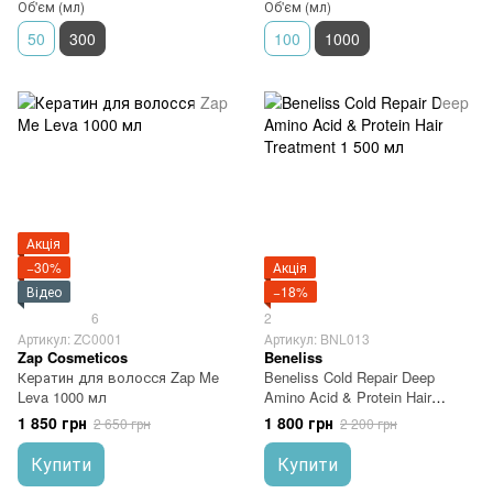
Об'єм (мл)
Об'єм (мл)
50
300
100
1000
Акція
−30%
Акція
Відео
−18%
6
2
Артикул: ZC0001
Артикул: BNL013
Zap Cosmeticos
Beneliss
Кератин для волосся Zap Me
Beneliss Cold Repair Deep
Leva 1000 мл
Amino Acid & Protein Hair
Treatment 1 500 мл
1 850 грн
1 800 грн
2 650 грн
2 200 грн
Купити
Купити