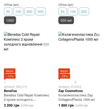
Об'єм (мл)
Об'єм (мл)
50
100
250
500
50
100
250
1000
500 мл
Акція
Акція
−14%
−28%
1
9
Артикул: BNL015
Артикул: ZC0002
Beneliss
Zap Cosmeticos
Beneliss Cold Repair Комплекс
Колагенопластика Zap
2 кроки холодного
CollagenoPlastia 1000 мл
відновлення 500 мл
3 200 грн
1 800 грн
3 700 грн
2 500 грн