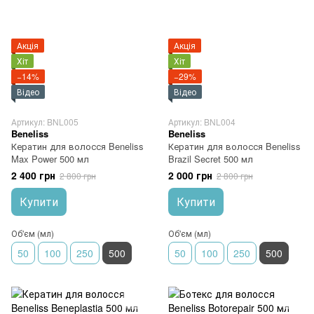
Акція
Акція
Хіт
Хіт
−14%
−29%
Відео
Відео
Артикул: BNL005
Артикул: BNL004
Beneliss
Beneliss
Кератин для волосся Beneliss
Кератин для волосся Beneliss
Max Power 500 мл
Brazil Secret 500 мл
2 400 грн
2 000 грн
2 800 грн
2 800 грн
Купити
Купити
Об'єм (мл)
Об'єм (мл)
50
100
250
500
50
100
250
500