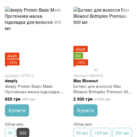
Акція
Акція
Хіт
−15%
−10%
45
Артикул: DP0015
Артикул: MB0004
deeply
Max Blowout
deeply Protein Basic Mask
Ботекс для волосся Max
Протеїнова маска-підкладка
Blowout Bottoplex Premium 500
для волосся 300 мл
мл
820 грн
2 500 грн
960 грн
2 790 грн
Купити
Купити
Об'єм (мл)
Об'єм (мл)
50
300
50 мл
100 мл
250 мл