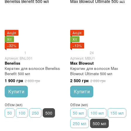
Акція
Акція
Хіт
Хіт
−32%
−13%
1
24
Артикул: BNL001
Артикул: MBU1
Beneliss
Max Blowout
Кератин для волосся Beneliss
Кератин для волосся Max
Benefit 500 мл
Blowout Ultimate 500 мл
1 900 грн
2 500 грн
2 800 грн
2 890 грн
Купити
Купити
Об'єм (мл)
Об'єм (мл)
50
100
250
500
50 мл
100 мл
150 мл
250 мл
500 мл