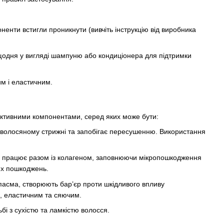
енти встигли проникнути (вивчіть інструкцію від виробника
 щодня у вигляді шампуню або кондиціонера для підтримки
им і еластичним.
активними компонентами, серед яких може бути:
у волосяному стрижні та запобігає пересушенню. Використання
тин працює разом із колагеном, заповнюючи мікропошкодження
их пошкоджень.
 пасма, створюють бар’єр проти шкідливого впливу
, еластичним та сяючим.
і з сухістю та ламкістю волосся.