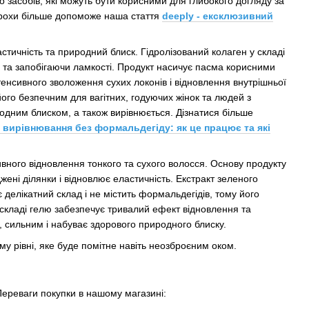
ало засобів, які можуть бути корисними для глибокого догляду за
 трохи більше допоможе наша стаття
deeply - ексклюзивний
стичність та природний блиск. Гідролізований колаген у складі
 та запобігаючи ламкості. Продукт насичує пасма корисними
нтенсивного зволоження сухих локонів і відновлення внутрішньої
його безпечним для вагітних, годуючих жінок та людей з
дним блиском, а також вирівнюється. Дізнатися більше
 вирівнювання без формальдегіду: як це працює та які
ивного відновлення тонкого та сухого волосся. Основу продукту
ені ділянки і відновлює еластичність. Екстракт зеленого
делікатний склад і не містить формальдегідів, тому його
складі гелю забезпечує тривалий ефект відновлення та
, сильним і набуває здорового природного блиску.
му рівні, яке буде помітне навіть неозброєним оком.
Переваги покупки в нашому магазині: