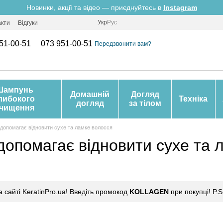
Новинки, акції та відео — приєднуйтесь в
Instagram
Укр
Рус
акти
Відгуки
51-00-51
073 951-00-51
Передзвонити вам?
Шампунь
Домашній
Догляд
либокого
Техніка
догляд
за тілом
чищення
 допомагає відновити сухе та ламке волосся
допомагає відновити сухе та 
сайті KeratinPro.ua! Введіть промокод
KOLLAGEN
при покупці! P.