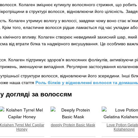
волосся. Колаген зміцнює кутикулу волосяного стрижня, що робить 
кротріщини в структурі волосся, відновлюючи його цілісність. Зав
сть. Колаген утримує вологу у волоссі, завдяки чому воно стає м’я
. Крім того, еластичне волосся рідше ламається під час укладки або
 та хімічного впливу. Колаген створює невидимий захисний шар, як
пасма від втрати білка та надмірного висушування. Це особливо важл
ся. Колаген підтримує здоров’я волосяних фолікулів, активізуючи рі
рижень, зменшуючи випадіння. Регулярне застосування колагенови
нутрішньої структури волосся, відновлюючи його зсередини. Інші біл
може наша стаття
Роль білків у відновленні волосся та домашн
у догляді за волоссям
Kolahen Tyrrel Mel Capilar
deeply Protein Basic Mask
Love Potion Gelat
Honey
Kolahenovyi