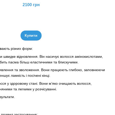
2100 грн
Купити
вають різних форм:
чи швидке відновлення. Він насичує волосся амінокислотами,
обить пасма більш еластичними та блискучими.
 живлення та зволоження. Вони працюють глибоко, заповнюючи
шує ламкість і посічені кінці.
сся у здоровому стані. Вони м’яко очищають волосся,
яними та легкими у розчісуванні.
зультати.
 правил застосування: