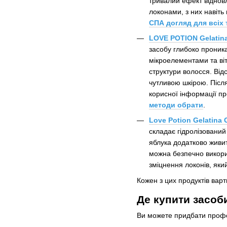
тривалий ефект відновле
локонами, з них навіт
СПА догляд для всіх 
LOVE POTION Gelatin
засобу глибоко проник
мікроелементами та віт
структури волосся. Від
чутливою шкірою. Післ
корисної інформації п
методи обрати
.
Love Potion Gelatina 
складає гідролізований
яблука додатково живит
можна безпечно викори
зміцнення локонів, яки
Кожен з цих продуктів варт
Де купити засоб
Ви можете придбати профе