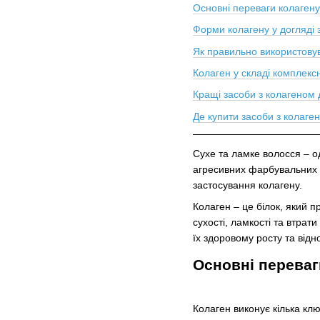
Основні переваги колагену
Форми колагену у догляді 
Як правильно використову
Колаген у складі комплекс
Кращі засоби з колагеном 
Де купити засоби з колаге
Сухе та ламке волосся – 
агресивних фарбувальних з
застосування колагену.
Колаген – це білок, який п
сухості, ламкості та втра
їх здоровому росту та від
Основні переваг
Колаген виконує кілька кл