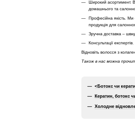
Широкий асортимент. В 
домашнього та салонн
Професійна якість. Ми 
продукція для салонно
Зручна доставка – швид
Консультації експертів
Відновіть волосся з колаге
Також в нас можна прочит
<Ботокс чи керат
Кератин, ботокс ч
Холодне відновле