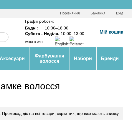
Порівняння
Бажання
Вхід
Графік роботи:
Будні:
10:00–18:00
Мій кошик
Субота - Неділя:
10:00–13:00
WORLD WIDE
Фарбування
Аксесуари
Набори
Бренди
волосся
ламке волосся
S. Промокод діє на всі товари, окрім тих, що вже мають знижку.