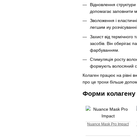
Відновлення структури 
допомагає заповнити мі
Зволоження і еластичні
легшим иу розчісуванні
Захист від термічного
засобів. Він оберігає 
фарбуванням.
Стимуляція росту волос
формують волосяний ст
Колаген працює на рівні в
про це трохи більше допо
Форми колагену 
Nuance Mask Pro Impact