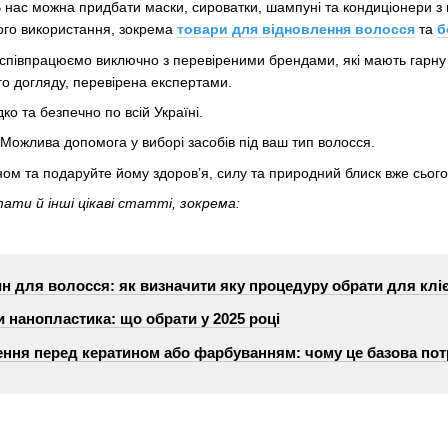
нас можна придбати маски, сироватки, шампуні та кондиціонери з к
ого використання, зокрема
товари для відновлення волосся
та
б
співпрацюємо виключно з перевіреними брендами, які мають гарну р
го догляду, перевірена експертами.
ко та безпечно по всій Україні.
. Можлива допомога у виборі засобів під ваш тип волосся.
ном та подаруйте йому здоров’я, силу та природний блиск вже сього
ати й інші цікаві статті, зокрема:
ин для волосся: як визначити яку процедуру обрати для клі
и нанопластика: що обрати у 2025 році
ння перед кератином або фарбуванням: чому це базова потр