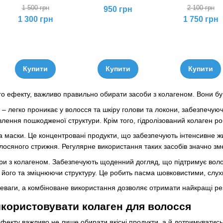
1 500 грн
2 100 грн
950 грн
1 300 грн
1 750 грн
Купити
Купити
Купити
о ефекту, важливо правильно обирати засоби з колагеном. Вони бу
 – легко проникає у волосся та шкіру голови та локони, забезпечую
лення пошкодженої структури. Крім того, гідролізований колаген р
та маски. Це концентровані продукти, що забезпечують інтенсивне
олосяного стрижня. Регулярне використання таких засобів значно змен
ри з колагеном. Забезпечують щоденний догляд, що підтримує воло
його та зміцнюючи структуру. Це робить пасма шовковистими, слухн
еваги, а комбіноване використання дозволяє отримати найкращі ре
користовувати колаген для волосся
екту важливо не лише обирати якісні продукти, а й дотримуватись