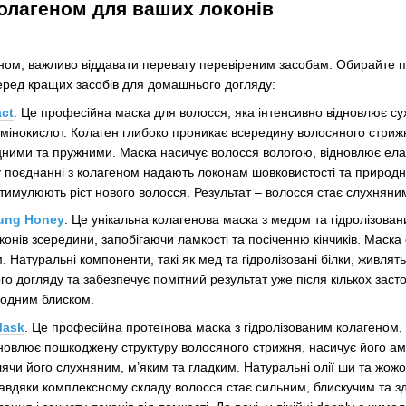
колагеном для ваших локонів
ом, важливо віддавати перевагу перевіреним засобам. Обирайте пр
еред кращих засобів для домашнього догляду:
ct
. Це професійна маска для волосся, яка інтенсивно відновлює су
 амінокислот. Колаген глибоко проникає всередину волосяного стри
ними та пружними. Маска насичує волосся вологою, відновлює еластичн
у поєднанні з колагеном надають локонам шовковистості та природн
стимулюють ріст нового волосся. Результат – волосся стає слухнян
nung Honey
. Це унікальна колагенова маска з медом та гідролізова
конів зсередини, запобігаючи ламкості та посіченню кінчиків. Маск
. Натуральні компоненти, такі як мед та гідролізовані білки, живл
о догляду та забезпечує помітний результат уже після кількох заст
родним блиском.
Mask
. Це професійна протеїнова маска з гідролізованим колагеном
дновлює пошкоджену структуру волосяного стрижня, насичує його ам
ячи його слухняним, м’яким та гладким. Натуральні олії ши та жож
Завдяки комплексному складу волосся стає сильним, блискучим та з