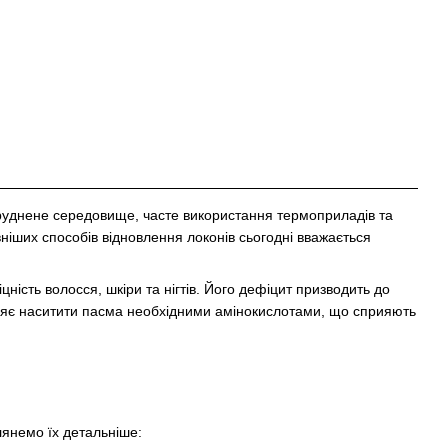
руднене середовище, часте використання термоприладів та
іших способів відновлення локонів сьогодні вважається
іцність волосся, шкіри та нігтів. Його дефіцит призводить до
воляє наситити пасма необхідними амінокислотами, що сприяють
лянемо їх детальніше: