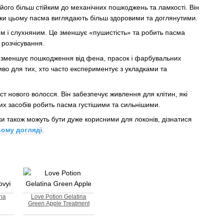
його більш стійким до механічних пошкоджень та ламкості. Він
дяки цьому пасма виглядають більш здоровими та доглянутими.
ким і слухняним. Це зменшує «пушистість» та робить пасма
 розчісування.
ий зменшує пошкодження від фена, прасок і фарбувальних
иво для тих, хто часто експериментує з укладками та
ст нового волосся. Він забезпечує живлення для клітин, які
х засобів робить пасма густішими та сильнішими.
ки також можуть бути дуже корисними для локонів, дізнатися
ьому догляді
.
ina
Love Potion Gelatina
Green Apple Treatment