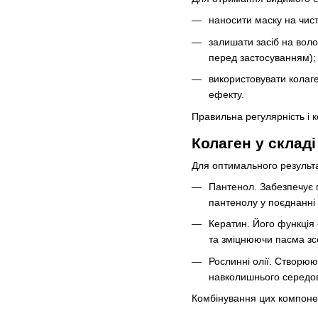
наносити маску на чист
залишати засіб на воло
перед застосуванням);
використовувати колаг
ефекту.
Правильна регулярність і 
Колаген у склад
Для оптимального результа
Пантенол. Забезпечує 
пантенолу у поєднанні 
Кератин. Його функція
та зміцнюючи пасма зс
Рослинні олії. Створюю
навколишнього середов
Комбінування цих компонен