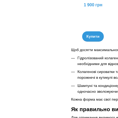
1 900 грн
Купити
Щоб досягти максимальног
Гідролізований колаген
необхідними для віднов
Колагенові сироватки 
порожнечі в кутикулі в
Шампуні та кондиціоне
одночасно зволожуючи 
Кожна форма має свої пер
Як правильно ви
Для отримання видимого еф