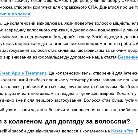
ння і захисту локонів від ламкості. До речі, у лінійці deeply є чим
ь можна створити комплект для справжнього СПА. Дізнатися про це
типів волосся
.
a
. Це колагеновий відновлювач, який повертає волоссю міцність, ела
ає всередину волосяного стрижня, відновлюючи пошкоджені ділянки
амінами, що підтримують їх здоров’я і красу. Засіб підходить для і
сутність формальдегідів та агресивних хімічних компонентів робить 
я застосування волосся стає сильним, шовковистим та сяючим приро
ро вирівнювання ез формальдегіду допоможе наша стаття
Безпечне
Green Apple Treatment
. Це колагеновий гель, створений для інтенс
 колаген, який глибоко проникає у структуру пасм, заповнює пошкодж
ь волосся, роблячи його м’яким, слухняним та блискучим. Засіб має 
стовувати вагітним жінкам та людям із чутливою шкірою. Колаген у 
й видно вже після першого застосування. Волосся стає більш густим
ий уваги - вони здатні забезпечити відновлення локонів на глибинно
и з колагеном для догляду за волоссям?
сійні засоби для відновлення волосся з колагеном на
KeratinPro
. 