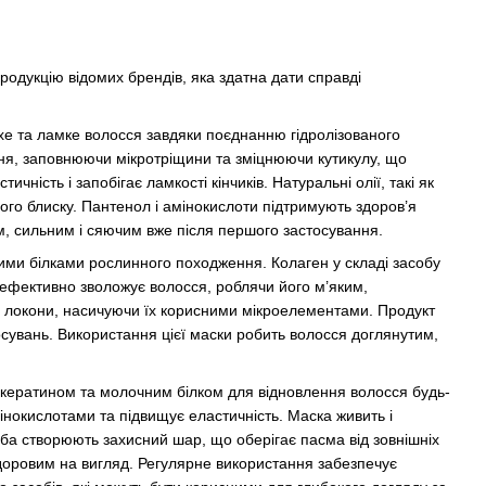
одукцію відомих брендів, яка здатна дати справді
хе та ламке волосся завдяки поєднанню гідролізованого
жня, заповнюючи мікротріщини та зміцнюючи кутикулу, що
ість і запобігає ламкості кінчиків. Натуральні олії, такі як
ого блиску. Пантенол і амінокислоти підтримують здоров’я
им, сильним і сяючим вже після першого застосування.
ними білками рослинного походження. Колаген у складі засобу
а ефективно зволожує волосся, роблячи його м’яким,
ять локони, насичуючи їх корисними мікроелементами. Продукт
осувань. Використання цієї маски робить волосся доглянутим,
, кератином та молочним білком для відновлення волосся будь-
інокислотами та підвищує еластичність. Маска живить і
оба створюють захисний шар, що оберігає пасма від зовнішніх
доровим на вигляд. Регулярне використання забезпечує