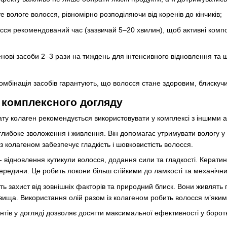
е вологе волосся, рівномірно розподіляючи від коренів до кінчиків;
сся рекомендований час (зазвичай 5–20 хвилин), щоб активні компон
енові засоби 2–3 рази на тиждень для інтенсивного відновлення та
комбінація засобів гарантують, що волосся стане здоровим, блискуч
і комплексного догляду
ту колаген рекомендується використовувати у комплексі з іншими 
глибоке зволоження і живлення. Він допомагає утримувати вологу 
з колагеном забезпечує гладкість і шовковистість волосся.
 - відновлення кутикули волосся, додання сили та гладкості. Кера
ередини. Це робить локони більш стійкими до ламкості та механічн
ть захист від зовнішніх факторів та природний блиск. Вони живлять
ища. Використання олій разом із колагеном робить волосся м’яким
тів у догляді дозволяє досягти максимальної ефективності у боротьб