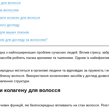
 для волосся
за волоссям
вати колаген для волосся
ного догляду
для ваших локонів
ном для догляду за волоссям?
одна з найпоширеніших проблем сучасних людей. Вплив стресу, заб
асобів роблять пасма крихкими та тьмяними. Одним із найефективн
риродньо міститься в організмі людини та відповідає за пружність і м
ти блиску волосся. Використання колагенових засобів у догляді доз
новленню структури.
и колагену для волосся
ючових функцій, які безпосередньо впливають на стан волосся. Розг