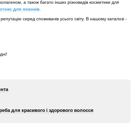
олагеном, а також багато інших різновидів косметики для
отокс для локонів
.
епутацію серед споживачів усього світу. В нашому каталозі -
дні!
єнта
еба для красивого і здорового волосся