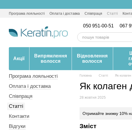
Перейти до основного контенту
Програма лояльності
Оплата і доставка
Співпраця
Статті
Конт
050 951-00-51
067 9
Випрямлення
Відновлення
Акції
г
волосся
волосся
о
Програма лояльності
Головна
Статті
Як колаген
Як колаген 
Оплата і доставка
Співпраця
28 жовтня 2025
Статті
Отримайте знижку 10% на 
Контакти
Зміст
Відгуки