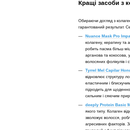
Кращі засоби з 
Обираючи догляд з колаген
гарантований результат. С
Nuance Mask Pro Impa
колагену, кератину та
робить пасма більш міц
арганова та кокосова, 
волосяних фолікулів і 
Tyrrel Mel Capilar Ho
відновлює структуру ло
еластичним і блискучим
підходить для щоденног
сильним і сяючим при
deeply Protein Basic 
якого типу. Колаген ві
зволожує волосся, робл
агресивних факторів. 