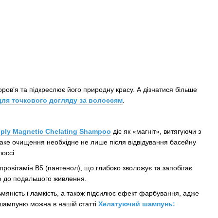
оров’я та підкреслює його природну красу. А дізнатися більше
для точкового догляду за волоссям
.
ply Magnetic Chelating Shampoo
діє як «магніт», витягуючи з
 Таке очищення необхідне не лише після відвідування басейну
оссі.
провітамін В5 (пантенол), що глибоко зволожує та запобігає
не до подальшого живлення.
яність і ламкість, а також підсилює ефект фарбування, адже
 шампуню можна в нашій статті
Хелатуючий шампунь: