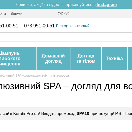
Новинки, акції та відео — приєднуйтесь в
Instagram
Укр
Рус
акти
Відгуки
51-00-51
073 951-00-51
Передзвонити вам?
Шампунь
Домашній
Догляд
либокого
Техніка
догляд
за тілом
чищення
клюзивний SPA – догляд для всіх типів волосся
люзивний SPA – догляд для вс
сайті KeratinPro.ua! Введіть промокод
SPA10
при покупці! P.S. Про