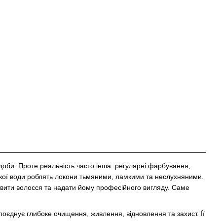
 доби. Проте реальність часто інша: регулярні фарбування,
ткої води роблять локони тьмяними, ламкими та неслухняними.
овити волосся та надати йому професійного вигляду. Саме
оєднує глибоке очищення, живлення, відновлення та захист. Її