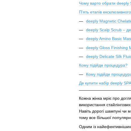
Чому варто обрати deeply
П’ять етапів ексклюзивног
deeply Magnetic Chela
deeply Scalp Scrub – де
deeply Amino Basic Mas
deeply Gloss Finishing 
deeply Delicate Silk Fl
Кому підійде процедура?
Кому підійде процедур
Де купити набір deeply SPA
Кожна жінка мріє про догл
використання стайлінгових
Навіть дорогі шампуні чи 
тому все більшої популярн
Одним із найефективніших