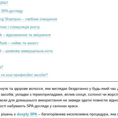
 SPA?
о SPA-догляду
ting Shampoo – глибоке очищення
токс і стимуляція росту
k – відновлення та зміцнення
Mask – сяйво та захист
uid – шовкова завершальна нота
а?
 та інші професійні засоби?
януте та здорове волосся, яке виглядає бездоганно у будь-який час
 засобів, укладки з термоприладами, вплив сонця, солоної чи жорс
маски для домашнього використання не завжди здатні повністю відн
ості набувають SPA-догляди у салонах краси.
 рішень є
deeply SPA
– багаторівнева ексклюзивна процедура, яка п