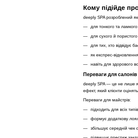
Кому підійде пр
deeply SPA розроблений як
для тонкого та ламкого
для сухого й пористого
для тих, хто відвідує б
як експрес-відновлення
навіть для здорового в
Переваги для салонів
deeply SPA — це не лише я
ефект, який клієнти оцінять
Переваги для майстрів:
підходить для всіх типі
формує додаткову лояль
збільшує середній чек 
підвищує престиж закл