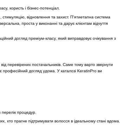
асу, користь і бізнес-потенціал.
 стимуляцію, відновлення та захист. П’ятиетапна система
ерсальна, проста у виконанні та дарує клієнтам відчуття
ційний догляд преміум-класу, який виправдовує очікування з
 від перевірених постачальників. Саме тому варто звернути
є професійний догляд удома. У каталозі KeratinPro ви
 перелік процедур.
тих, хто прагне підтримувати волосся в ідеальному стані вдома.