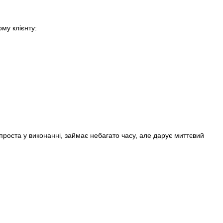
му клієнту:
проста у виконанні, займає небагато часу, але дарує миттєвий