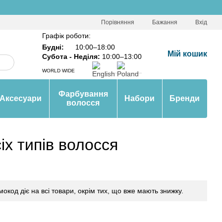
Порівняння
Бажання
Вхід
Графік роботи:
Будні:
10:00–18:00
Мій кошик
Субота - Неділя:
10:00–13:00
WORLD WIDE
Фарбування
Аксесуари
Набори
Бренди
волосся
іх типів волосся
мокод діє на всі товари, окрім тих, що вже мають знижку.