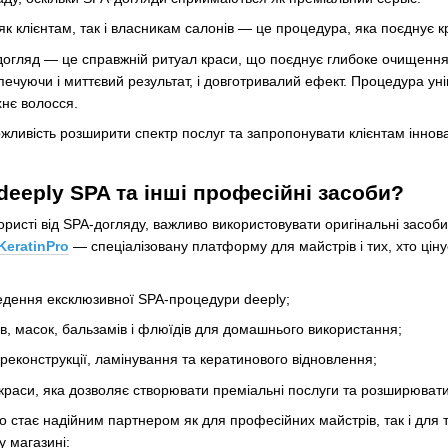
як клієнтам, так і власникам салонів — це процедура, яка поєднує кр
огляд — це справжній ритуал краси, що поєднує глибоке очищення,
ечуючи і миттєвий результат, і довготривалий ефект. Процедура унів
хнє волосся.
жливість розширити спектр послуг та запропонувати клієнтам іннова
deeply SPA та інші професійні засоби?
исті від SPA-догляду, важливо використовувати оригінальні засоби
KeratinPro
— спеціалізовану платформу для майстрів і тих, хто ціну
едення ексклюзивної SPA-процедури deeply;
в, масок, бальзамів і флюїдів для домашнього використання;
реконструкції, ламінування та кератинового відновлення;
краси, яка дозволяє створювати преміальні послуги та розширювати
o стає надійним партнером як для професійних майстрів, так і для 
 магазині: