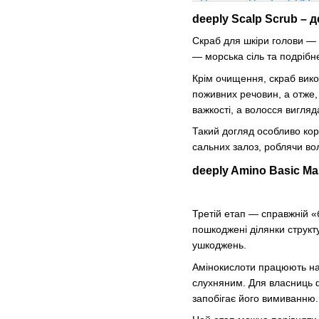
deeply Scalp Scrub – д
Скраб для шкіри голови — 
— морська сіль та подрібне
Крім очищення, скраб вико
поживних речовин, а отже, 
важкості, а волосся вигляд
Такий догляд особливо кор
сальних залоз, роблячи во
deeply Amino Basic Ma
Третій етап — справжній «
пошкоджені ділянки структу
ушкоджень.
Амінокислоти працюють на м
слухняним. Для власниць ф
запобігає його вимиванню.