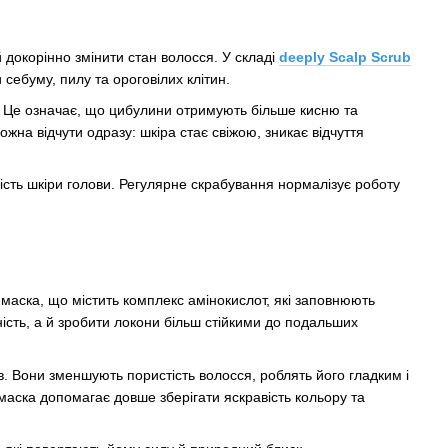
 докорінно змінити стан волосся. У складі
deeply Scalp Scrub
 себуму, пилу та ороговілих клітин.
. Це означає, що цибулини отримують більше кисню та
ожна відчути одразу: шкіра стає свіжою, зникає відчуття
хість шкіри голови. Регулярне скрабування нормалізує роботу
 маска, що містить комплекс амінокислот, які заповнюють
ність, а й зробити локони більш стійкими до подальших
ів. Вони зменшують пористість волосся, роблять його гладким і
аска допомагає довше зберігати яскравість кольору та