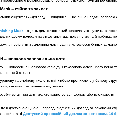
з професійною реконструкцією: волосся отримує поживні речовини,
 Mask – сяйво та захист
ьний акцент SPA-догляду. Її завдання — не лише надати волоссю еф
inishing Mask
входять диметикон, який «запечатує» лусочки волосся
авдяки цьому волосся не лише виглядає доглянутим, а й набуває пр
можна порівняти з салонним ламінуванням: волосся блищить, легко р
Fluid – шовкова завершальна нота
у — нанесення шовкового флюїду з кокосовою олією. Його легка тек
ивлення й захист.
ауринову та олеїнову кислоти, які глибоко проникають у білкову стр
жним, сяючим і захищеним від ламкості.
особливо цінний для тих, хто користується феном або плойкою: він
яються доступною ціною. І справді бюджетний догляд за локонами 
 нашій статті
Доступний професійний догляд за волоссям: 10 бр