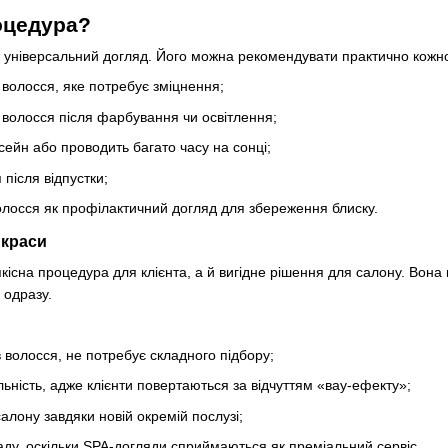
оцедура?
 універсальний догляд. Його можна рекомендувати практично кожно
 волосся, яке потребує зміцнення;
 волосся після фарбування чи освітлення;
асейн або проводить багато часу на сонці;
 після відпустки;
олосся як профілактичний догляд для збереження блиску.
 краси
кісна процедура для клієнта, а й вигідне рішення для салону. Вона 
 одразу.
в волосся, не потребує складного підбору;
ність, адже клієнти повертаються за відчуттям «вау-ефекту»;
салону завдяки новій окремій послузі;
аду, оскільки SPA-догляди сприймаються як преміальний сервіс.