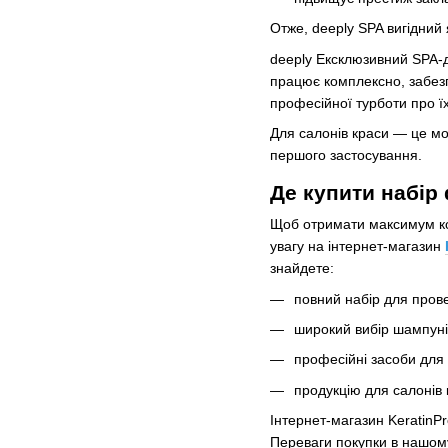
Отже, deeply SPA вигідний 
deeply Ексклюзивний SPA-д
працює комплексно, забезп
професійної турботи про ї
Для салонів краси — це мо
першого застосування.
Де купити набір 
Щоб отримати максимум кор
увагу на інтернет-магазин
знайдете:
повний набір для пров
широкий вибір шампуні
професійні засоби для 
продукцію для салонів 
Інтернет-магазин KeratinPr
Переваги покупки в нашому