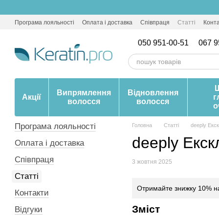
Перейти до основного контенту
Програма лояльності
Оплата і доставка
Співпраця
Статті
Конт
050 951-00-51
067 9
Випрямлення
Відновлення
Акції
г
волосся
волосся
о
Програма лояльності
Головна
Статті
deeply Екс
deeply Екск
Оплата і доставка
Співпраця
3 жовтня 2025
Статті
Отримайте знижку 10% на 
Контакти
Зміст
Відгуки