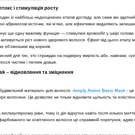
етокс і стимуляція росту
один із найбільш недооцінених етапів догляду, але саме він здатний
ні абрикосові кісточки, які м’яко, але ефективно видаляють залишки
нує ще одну важливу функцію — стимулює кровообіг у шкірі голови
активується ріст нового здорового волосся. Ефект від цього етапу м
ає об’ємнішим від коренів.
исний для тих, хто страждає на надмірну жирність або, навпаки, су
лосся чистим і легким довше.
sk – відновлення та зміцнення
будівельний матеріал» для волосся.
deeply Amino Basic Mask
- це
ри волосини. Це дозволяє не тільки відновити щільність та еластич
олекулярному рівні, тому їх дія відчутна навіть після кількох митт
арбованого чи освітленого волосся це справжній порятунок, адже м