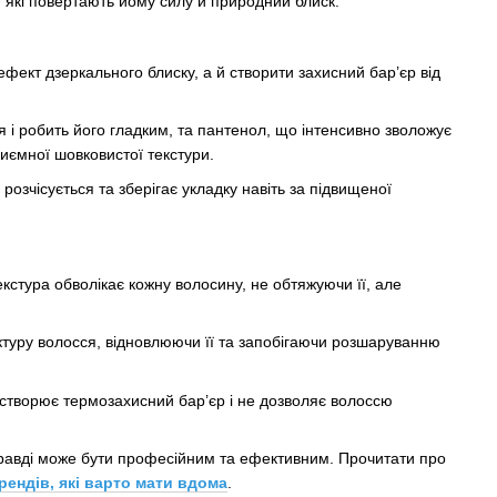
 які повертають йому силу й природний блиск.
ект дзеркального блиску, а й створити захисний бар’єр від
 і робить його гладким, та пантенол, що інтенсивно зволожує
иємної шовковистої текстури.
озчісується та зберігає укладку навіть за підвищеної
стура обволікає кожну волосину, не обтяжуючи її, але
уктуру волосся, відновлюючи її та запобігаючи розшаруванню
 створює термозахисний бар’єр і не дозволяє волоссю
справді може бути професійним та ефективним. Прочитати про
ендів, які варто мати вдома
.