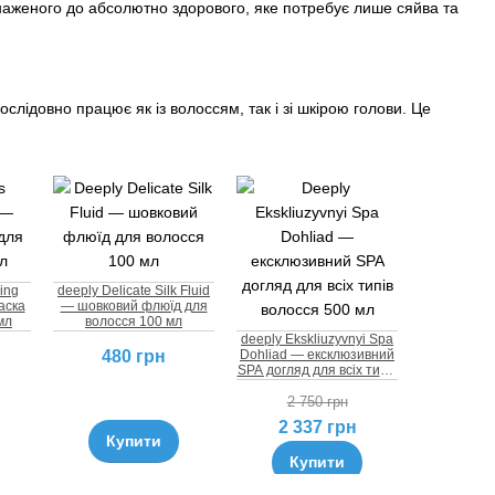
снаженого до абсолютно здорового, яке потребує лише сяйва та
лідовно працює як із волоссям, так і зі шкірою голови. Це
hing
deeply Delicate Silk Fluid
аска
— шовковий флюїд для
мл
волосся 100 мл
deeply Ekskliuzyvnyi Spa
Dohliad — ексклюзивний
480 грн
SPA догляд для всіх типів
волосся 500 мл
2 750 грн
2 337 грн
Купити
Купити