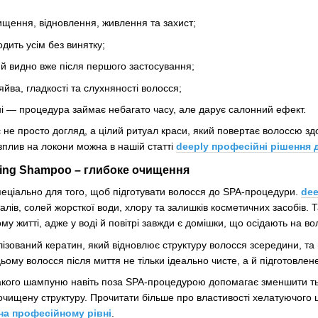
ищення, відновлення, живлення та захист;
одить усім без винятку;
ий видно вже після першого застосування;
йва, гладкості та слухняності волосся;
ні — процедура займає небагато часу, але дарує салонний ефект.
є не просто догляд, а цілий ритуал краси, який повертає волоссю зд
 вплив на локони можна в нашій статті
deeply професійні рішення 
ating Shampoo – глибоке очищення
еціально для того, щоб підготувати волосся до SPA-процедури.
dee
алів, солей жорсткої води, хлору та залишків косметичних засобів.
му житті, адже у воді й повітрі завжди є домішки, що осідають на вол
ізований кератин, який відновлює структуру волосся зсередини, та 
ому волосся після миття не тільки ідеально чисте, а й підготовле
акого шампуню навіть поза SPA-процедурою допомагає зменшити тьм
очищену структуру. Прочитати більше про властивості хелатуючого
на професійному рівні
.