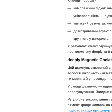
Ключові переваги:
комплексний підхід: оч
універсальність — підх
миттєвий результат, як
довготривалий ефект ся
зручність у використан
У результаті клієнт отриму
про косметику deeply та її
deeply Magnetic Chel
Цей шампунь створений сп
волосся мікрочастинки мет
чи моря, а й у повсякденно
У складі шампуню — гідрол
пересушуванню. Завдяки ць
Регулярне використання т
пігмент краще «лягає» на 
підготовка до процедур 