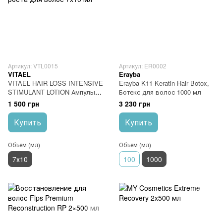
Артикул: VTL0015
Артикул: ER0002
VITAEL
Erayba
VITAEL HAIR LOSS INTENSIVE
Erayba K11 Keratin Hair Botox,
STIMULANT LOTION Ампулы
Ботекс для волос 1000 мл
интенсивный активатор роста
1 500 грн
3 230 грн
для волос 7х10 мл
Купить
Купить
Объем (мл)
Объем (мл)
7х10
100
1000