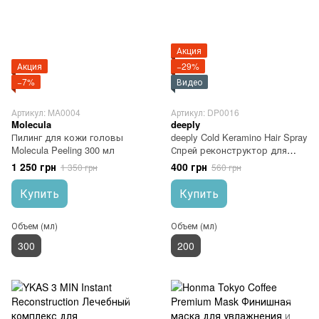
Акция
Акция
−29%
−7%
Видео
Артикул: MA0004
Артикул: DP0016
Molecula
deeply
Пилинг для кожи головы
deeply Cold Keramino Hair Spray
Molecula Peeling 300 мл
Спрей реконструктор для
волос
1 250 грн
400 грн
1 350 грн
560 грн
Купить
Купить
Объем (мл)
Объем (мл)
300
200