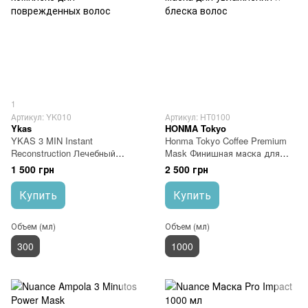
1
Артикул: YK010
Артикул: HT0100
Ykas
HONMA Tokyo
YKAS 3 MIN Instant
Honma Tokyo Coffee Premium
Reconstruction Лечебный
Mask Финишная маска для
комплекс для поврежденных
увлажнения и блеска волос
1 500 грн
2 500 грн
волос
Купить
Купить
Объем (мл)
Объем (мл)
300
1000