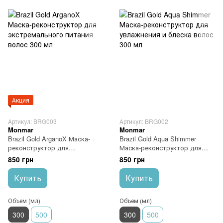
Акция
Артикул: BRG003
Артикул: BRG002
Monmar
Monmar
Brazil Gold ArganoX Маска-
Brazil Gold Aqua Shimmer
реконструктор для
Маска-реконструктор для
экстремального питания
увлажнения и блеска волос
850 грн
850 грн
волос 300 мл
300 мл
Купить
Купить
Объем (мл)
Объем (мл)
300
500
300
500