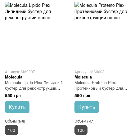
Артикул: MA0007
Артикул: MA0008
Molecula
Molecula
Molecula Lipido Plex Липидный
Molecula Proteino Plex
бустер для реконструкции
Протеиновый бустер для
волос
реконструкции волос
550 грн
550 грн
Купить
Купить
Объем (мл)
Объем (мл)
100
100