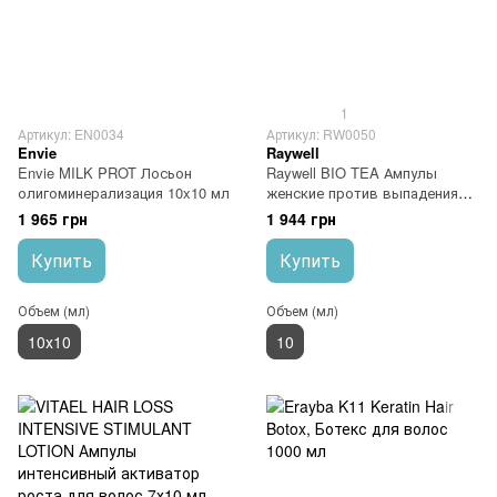
1
Артикул: EN0034
Артикул: RW0050
Envie
Raywell
Envie MILK PROT Лосьон
Raywell BIO TEA Ампулы
олигоминерализация 10x10 мл
женские против выпадения
волос 10х10 мл
1 965 грн
1 944 грн
Купить
Купить
Объем (мл)
Объем (мл)
10х10
10