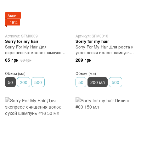
Акция
−19%
Артикул: SFM0009
Артикул: SFM0010
Sorry for my hair
Sorry for my hair
Sorry For My Hair Для
Sorry For My Hair Для роста и
окрашенных волос шампунь
укрепления волос шампунь
#24 50 мл
#25 200 мл
65 грн
289 грн
80 грн
Объем (мл)
Объем (мл)
50
200
500
50
200 мл
500