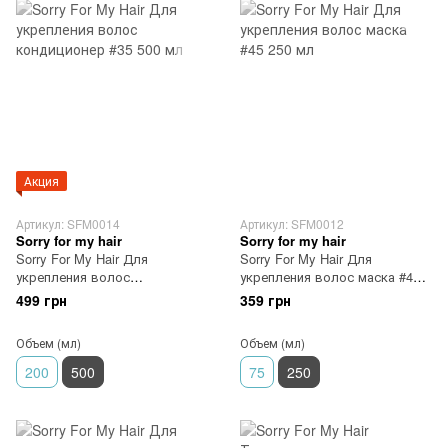
Акция
Артикул: SFM0014
Артикул: SFM0012
Sorry for my hair
Sorry for my hair
Sorry For My Hair Для
Sorry For My Hair Для
укрепления волос
укрепления волос маска #45
кондиционер #35 500 мл
250 мл
499 грн
359 грн
Объем (мл)
Объем (мл)
200
500
75
250