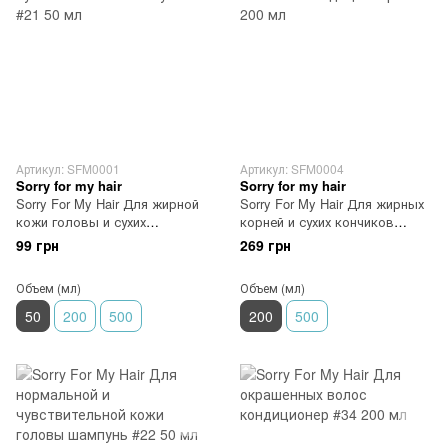
Артикул: SFM0001
Артикул: SFM0004
Sorry for my hair
Sorry for my hair
Sorry For My Hair Для жирной
Sorry For My Hair Для жирных
кожи головы и сухих
корней и сухих кончиков
кончиков шампунь #21 50 мл
кондиционер #31 200 мл
99 грн
269 грн
Объем (мл)
Объем (мл)
50
200
500
200
500