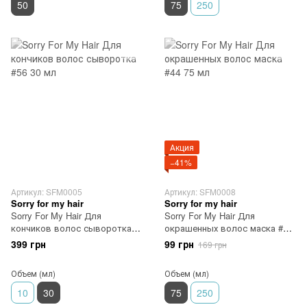
50
75
250
Акция
−41%
Артикул: SFM0005
Артикул: SFM0008
Sorry for my hair
Sorry for my hair
Sorry For My Hair Для
Sorry For My Hair Для
кончиков волос сыворотка
окрашенных волос маска #44
#56 30 мл
75 мл
399 грн
99 грн
169 грн
Объем (мл)
Объем (мл)
10
30
75
250