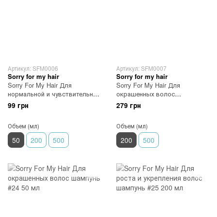
Артикул: SFM0006
Артикул: SFM0007
Sorry for my hair
Sorry for my hair
Sorry For My Hair Для
Sorry For My Hair Для
нормальной и чувствительной
окрашенных волос
кожи головы шампунь #22 50
кондиционер #34 200 мл
99 грн
279 грн
мл
Объем (мл)
Объем (мл)
50
200
500
200
500