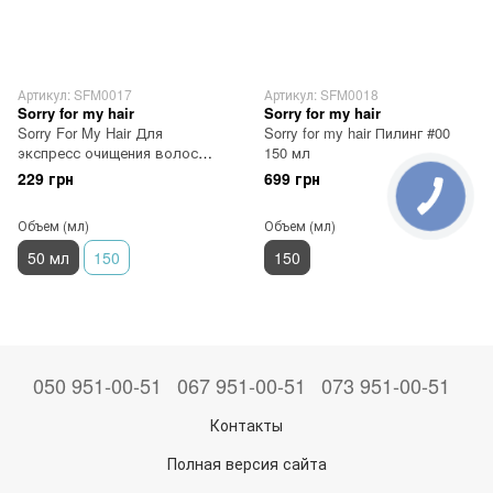
Артикул: SFM0017
Артикул: SFM0018
Sorry for my hair
Sorry for my hair
Sorry For My Hair Для
Sorry for my hair Пилинг #00
экспресс очищения волос
150 мл
сухой шампунь #16 50 мл
229 грн
699 грн
Объем (мл)
Объем (мл)
50 мл
150
150
050 951-00-51
067 951-00-51
073 951-00-51
Контакты
Полная версия сайта