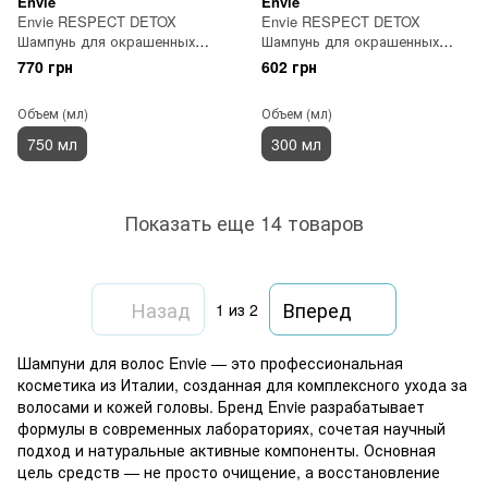
Envie
Envie
Envie RESPECT DETOX
Envie RESPECT DETOX
Шампунь для окрашенных
Шампунь для окрашенных
волос 750 мл
волос 300 мл
770 грн
602 грн
Объем (мл)
Объем (мл)
750 мл
300 мл
Показать еще 14 товаров
Назад
Вперед
1
из 2
Шампуни для волос Envie — это профессиональная
косметика из Италии, созданная для комплексного ухода за
волосами и кожей головы. Бренд Envie разрабатывает
формулы в современных лабораториях, сочетая научный
подход и натуральные активные компоненты. Основная
цель средств — не просто очищение, а восстановление