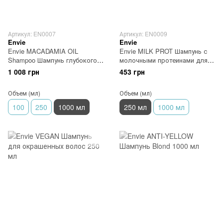
Артикул: EN0007
Артикул: EN0009
Envie
Envie
Envie MACADAMIA OIL
Envie MILK PROT Шампунь с
Shampoo Шампунь глубокого
молочными протеинами для
увлажнения 1000 мл
вьющихся волос 250 мл
1 008 грн
453 грн
Объем (мл)
Объем (мл)
100
250
1000 мл
250 мл
1000 мл