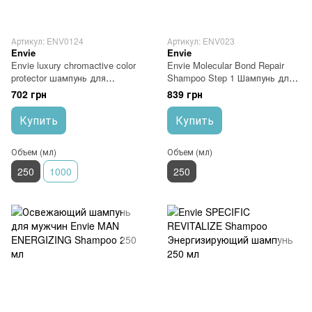
Артикул: ENV0124
Артикул: ENV023
Envie
Envie
Envie luxury chromaсtive color
Envie Molecular Bond Repair
protector шампунь для
Shampoo Step 1 Шампунь для
сохранения цвета с
восстановления волос
702 грн
839 грн
экстрактом граната 250 мл
Купить
Купить
Объем (мл)
Объем (мл)
250
1000
250