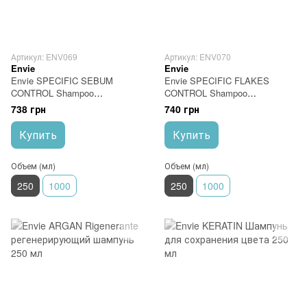
Артикул: ENV069
Артикул: ENV070
Envie
Envie
Envie SPECIFIC SEBUM
Envie SPECIFIC FLAKES
CONTROL Shampoo
CONTROL Shampoo
Балансирующий шампунь с
Очищающий шампунь с
738 грн
740 грн
очищающими ингредиентами
передовыми активными
250 мл
ингредиентами и витамином
Купить
Купить
B6 250 мл
Объем (мл)
Объем (мл)
250
1000
250
1000