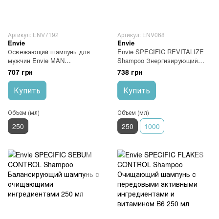
Артикул: ENV7192
Артикул: ENV068
Envie
Envie
Освежающий шампунь для
Envie SPECIFIC REVITALIZE
мужчин Envie MAN
Shampoo Энергизирующий
ENERGIZING Shampoo 250 мл
шампунь 250 мл
707 грн
738 грн
Купить
Купить
Объем (мл)
Объем (мл)
250
250
1000