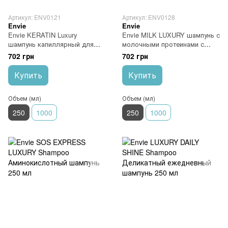
Артикул: ENV0121
Артикул: ENV0128
Envie
Envie
Envie KERATIN Luxury
Envie MILK LUXURY шампунь с
шампунь капиллярный для
молочными протеинами с
поврежденных волос 250 мл
кислым ph 250 мл
702 грн
702 грн
Купить
Купить
Объем (мл)
Объем (мл)
250
1000
250
1000