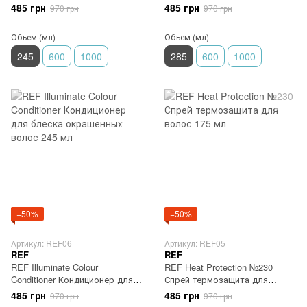
интенсивного увлажнения 245
окрашенных волос 285 мл
485 грн
485 грн
970 грн
970 грн
мл
Объем (мл)
Объем (мл)
245
600
1000
285
600
1000
−50%
−50%
Артикул: REF06
Артикул: REF05
REF
REF
REF Illuminate Colour
REF Heat Protection №230
Conditioner Кондиционер для
Спрей термозащита для
блеска окрашенных волос
волос 175 мл
485 грн
485 грн
970 грн
970 грн
245 мл