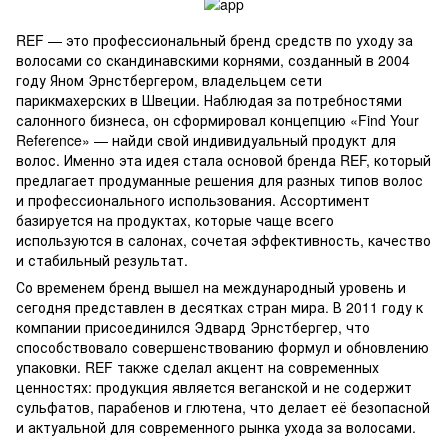
REF — это профессиональный бренд средств по уходу за
волосами со скандинавскими корнями, созданный в 2004
году Яном Эрнстбергером, владельцем сети
парикмахерских в Швеции. Наблюдая за потребностями
салонного бизнеса, он сформировал концепцию «Find Your
Reference» — найди свой индивидуальный продукт для
волос. Именно эта идея стала основой бренда REF, который
предлагает продуманные решения для разных типов волос
и профессионального использования. Ассортимент
базируется на продуктах, которые чаще всего
используются в салонах, сочетая эффективность, качество
и стабильный результат.
Со временем бренд вышел на международный уровень и
сегодня представлен в десятках стран мира. В 2011 году к
компании присоединился Эдвард Эрнстбергер, что
способствовало совершенствованию формул и обновлению
упаковки. REF также сделал акцент на современных
ценностях: продукция является веганской и не содержит
сульфатов, парабенов и глютена, что делает её безопасной
и актуальной для современного рынка ухода за волосами.