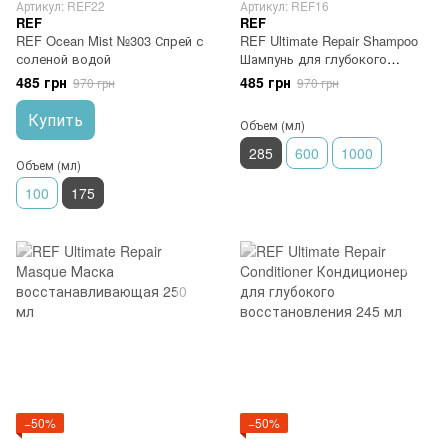
Артикул: REF22
Артикул: REF16
REF
REF
REF Ocean Mist №303 Спрей с
REF Ultimate Repair Shampoo
соленой водой
Шампунь для глубокого
восстановления 285 мл
485 грн
485 грн
970 грн
970 грн
Купить
Объем (мл)
285
600
1000
Объем (мл)
100
175
−50%
−50%