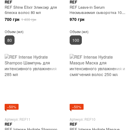
REF
REF
REF Shine Elixir Эликсир для
REF Leave-in Serum
блеска волос 80 мл
Несмываемая сыворотка 100
мл
700 грн
970 грн
1 400 грн
Объем (мл)
Объем (мл)
80
100
−50%
−50%
Артикул: REF11
Артикул: REF10
REF
REF
REF Intense Hydrate Shampoo
REF Intense Hydrate Masque