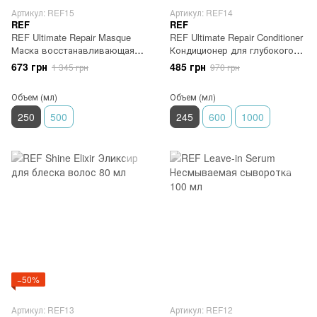
Артикул: REF15
Артикул: REF14
REF
REF
REF Ultimate Repair Masque
REF Ultimate Repair Conditioner
Маска восстанавливающая
Кондиционер для глубокого
250 мл
восстановления 245 мл
673 грн
485 грн
1 345 грн
970 грн
Объем (мл)
Объем (мл)
250
500
245
600
1000
−50%
Артикул: REF13
Артикул: REF12