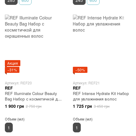
Акция
−31%
−50%
Артикул: REF20
Артикул: REF21
REF
REF
REF Illuminate Colour Beauty
REF Intense Hydrate Kit Набор
Bag Набор с косметичкой для
для увлажнения волос
окрашенных волос
1 900 грн
1 725 грн
2 750 грн
3 450 грн
Объем (мл)
Объем (мл)
1
1