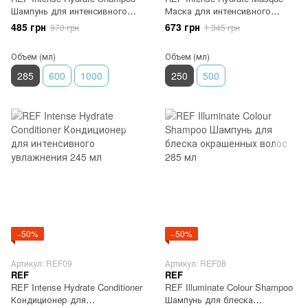
Шампунь для интенсивного
Маска для интенсивного
увлажнения 285 мл
увлажнения и смягчения
485 грн
673 грн
970 грн
1 345 грн
волос 250 мл
Объем (мл)
Объем (мл)
285
600
1000
250
500
−50%
−50%
Артикул: REF09
Артикул: REF08
REF
REF
REF Intense Hydrate Conditioner
REF Illuminate Colour Shampoo
Кондиционер для
Шампунь для блеска