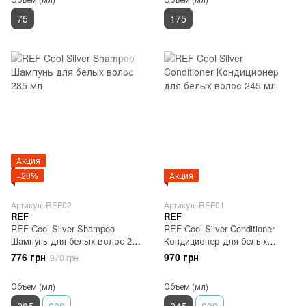
75
175
Акция
−20%
Акция
Артикул: REF02
Артикул: REF01
REF
REF
REF Cool Silver Shampoo
REF Cool Silver Conditioner
Шампунь для белых волос 285
Кондиционер для белых
мл
волос 245 мл
776 грн
970 грн
970 грн
Объем (мл)
Объем (мл)
285
600
245
600