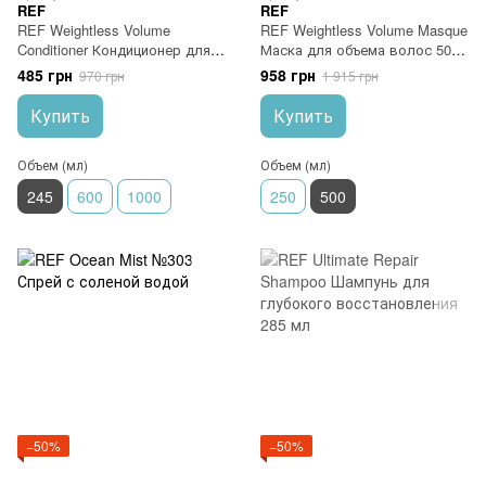
REF
REF
REF Weightless Volume
REF Weightless Volume Masque
Conditioner Кондиционер для
Маска для объема волос 500
объема волос, глубокое
мл
485 грн
958 грн
970 грн
1 915 грн
очищение 245 мл
Купить
Купить
Объем (мл)
Объем (мл)
245
600
1000
250
500
−50%
−50%