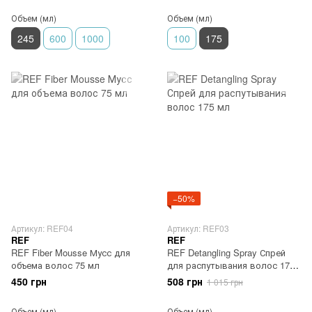
Объем (мл)
Объем (мл)
245
600
1000
100
175
−50%
Артикул: REF04
Артикул: REF03
REF
REF
REF Fiber Mousse Мусс для
REF Detangling Spray Спрей
объема волос 75 мл
для распутывания волос 175
мл
450 грн
508 грн
1 015 грн
Объем (мл)
Объем (мл)