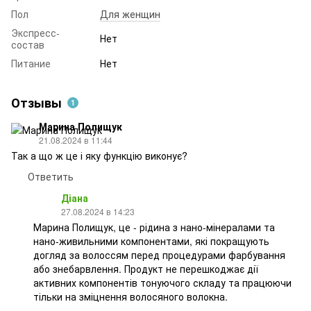
Пол
Для женщин
Экспресс-
Нет
состав
Питание
Нет
Отзывы
1
Марина Полищук
21.08.2024 в 11:44
Так а що ж це і яку функцію виконує?
Ответить
Діана
27.08.2024 в 14:23
Марина Полищук, це - рідина з нано-мінералами та
нано-живильними компонентами, які покращують
догляд за волоссям перед процедурами фарбування
або знебарвлення. Продукт не перешкоджає дії
активних компонентів тонуючого складу та працюючи
тільки на зміцнення волосяного волокна.