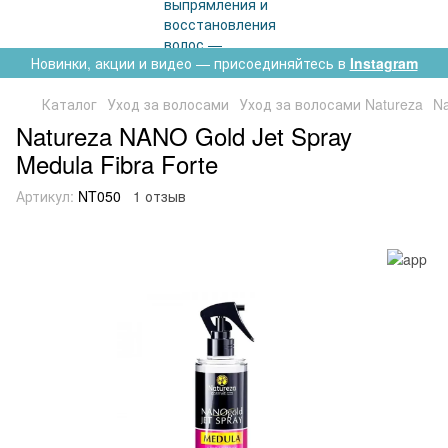
Новинки, акции и видео — присоединяйтесь в
Instagram
Каталог
Уход за волосами
Уход за волосами Natureza
Na
Natureza NANO Gold Jet Spray
Medula Fibra Forte
Артикул:
NT050
1 отзыв