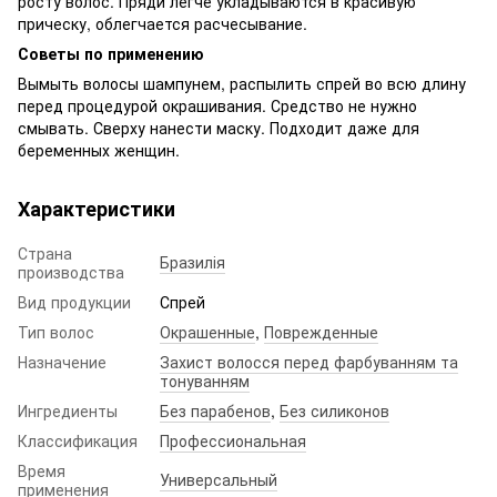
росту волос. Пряди легче укладываются в красивую
прическу, облегчается расчесывание.
Советы по применению
Вымыть волосы шампунем, распылить спрей во всю длину
перед процедурой окрашивания. Средство не нужно
смывать. Сверху нанести маску. Подходит даже для
беременных женщин.
Характеристики
Страна
Бразилія
производства
Вид продукции
Спрей
Тип волос
Окрашенные
,
Поврежденные
Назначение
Захист волосся перед фарбуванням та
тонуванням
Ингредиенты
Без парабенов
,
Без силиконов
Классификация
Профессиональная
Время
Универсальный
применения