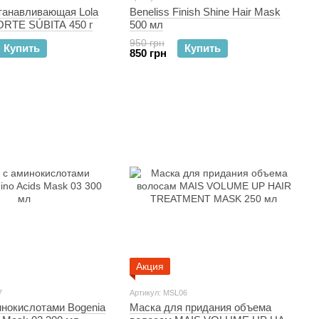
Beneliss Finish Shine Hair Mask
танавливающая Lola
500 мл
ORTE SÚBITA 450 г
950 грн
Купить
Купить
850 грн
Акция
7
Артикул: MSL06
инокислотами Bogenia
Маска для придания объема