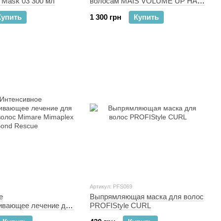
 Mask 03 300 мл
волосам MAIS VOLUME UP HAIR
TREATMENT MASK 250 мл
Купить
1 300 грн
Купить
Артикул: PFS069
е
Выпрямляющая маска для волос
ивающее лечение для
PROFIStyle CURL
волос Mimare