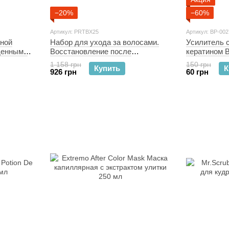
−20%
−60%
Артикул: PRTBX25
Артикул: BP-002
рной
Набор для ухода за волосами.
Усилитель 
денными
Восстановление после
кератином B
химического воздействия
1 158 грн
150 грн
Купить
К
SOLVÉE Nutrisse
926 грн
60 грн