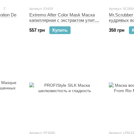
2
Артикул: EX429
Артикул: SC000
otion De
Extremo After Color Mask Маска
Mr.Scrubber
капиллярная с экстрактом улитки
кудрявых в
250 мл
557 грн
Купить
350 грн
Артикул: PFS065
Артикул: LP9213