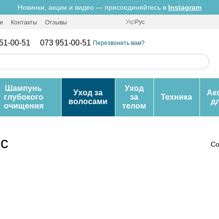
Новинки, акции и видео — присоединяйтесь в
Instagram
Укр
Рус
и
Контакты
Отзывы
51-00-51
073 951-00-51
Перезвонить вам?
Шампунь
Уход
Уход за
Ак
глубокого
за
Техника
волосами
д
очищения
телом
ос
Со