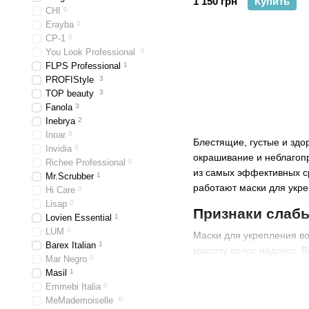
1 150 грн
Купить
RECONSTRUCTION MA
CHI
0
мл
Erayba
0
CP-1
0
You Look Professional
0
FLPS Professional
1
PROFIStyle
3
TOP beauty
3
Fanola
3
Inebrya
2
Inoar
0
Блестящие, густые и зд
Invidia
0
окрашивание и неблагоп
Richee Professional
0
из самых эффективных ср
Mr.Scrubber
1
работают маски для укре
Hi Care
0
Lisap
0
Признаки слабы
Lovien Essential
1
LUM
0
Маски для укрепления во
Barex Italian
1
красоту волос надолго. 
Mar Negro
0
относятся:
Masil
1
секущиеся кончики;
Emmebi Italia
0
MeMademoiselle
0
ломкость на разной д