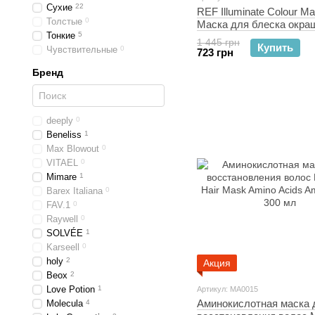
Сухие
22
REF Illuminate Colour M
Толстые
0
Маска для блеска окра
Тонкие
5
волос 250 мл
1 445 грн
Купить
Чувствительные
0
723 грн
Бренд
deeply
0
Beneliss
1
Max Blowout
0
VITAEL
0
Mimare
1
Barex Italiana
0
FAV.1
0
Raywell
0
SOLVÉE
1
Karseell
0
holy
2
Акция
Beox
2
Love Potion
1
Артикул: MA0015
Аминокислотная маска 
Molecula
4