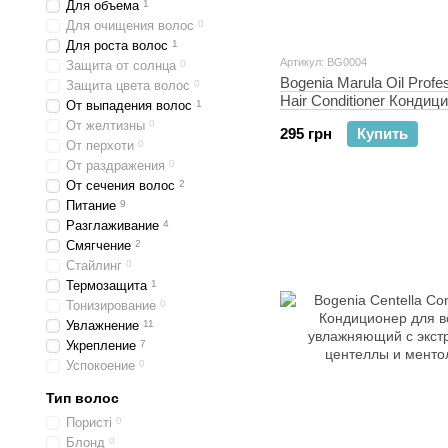
Для объема
1
Для очищения волос
0
Для роста волос
1
Артикул: BG0004
Защита от солнца
0
Bogenia Marula Oil Profe
Защита цвета волос
0
Hair Conditioner Кондиц
От выпадения волос
1
волос с маслом марулы
От желтизны
0
295 грн
Купить
От перхоти
0
От раздражения
0
От сечения волос
2
Питание
9
Разглаживание
4
Смягчение
2
Стайлинг
0
Термозащита
1
Тонизирование
0
Увлажнение
11
Укрепление
7
Успокоение
0
Тип волос
Пористі
0
Блонд
0