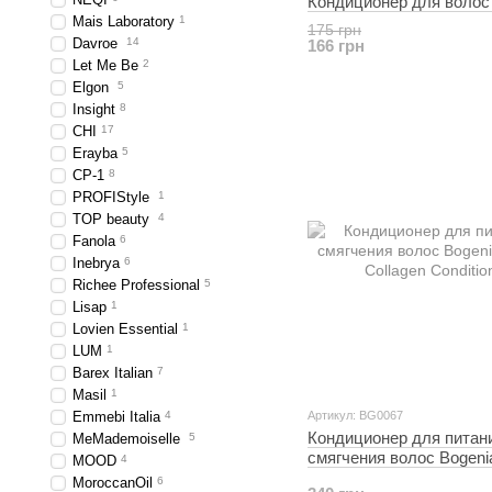
Кондиционер для волос
Mais Laboratory
1
175 грн
Davroe
14
166 грн
Let Me Be
2
Elgon
5
Insight
8
CHI
17
Erayba
5
CP-1
8
PROFIStyle
1
TOP beauty
4
Fanola
6
Inebrya
6
Richee Professional
5
Lisap
1
Lovien Essential
1
LUM
1
Barex Italian
7
Masil
1
Emmebi Italia
4
Артикул: BG0067
Кондиционер для питан
MeMademoiselle
5
смягчения волос Bogenia
MOOD
4
Collagen Conditioner
MoroccanOil
6