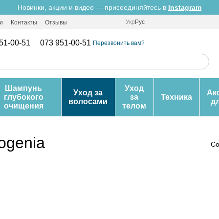
Новинки, акции и видео — присоединяйтесь в
Instagram
Укр
Рус
и
Контакты
Отзывы
51-00-51
073 951-00-51
Перезвонить вам?
Шампунь
Уход
Уход за
Ак
глубокого
за
Техника
волосами
д
очищения
телом
ogenia
Со