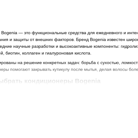
Bogenia — это функциональные средства для ежедневного и интен
ания и защиты от внешних факторов. Бренд Bogenia известен шир
едние научные разработки и высокоактивные компоненты: гидролиз
й, биотин, коллаген и гиалуроновая кислота.
рованы на решение конкретных задач: борьба с сухостью, ломкос
еры помогают закрывать кутикулу после мытья, делая волосы бол
выбрать кондиционеры Bogenia
зданы для комплексного воздействия на волосы по всей длине. О
ние и смягчение;
ания и снижение спутывания;
ежденной структуры;
стичности и гладкости;
 сечения кончиков.