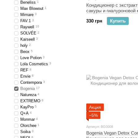
Beneliss
1
Кондиционер с экстрак
Max Blowout
1
сакуры и гиалуроновой 
Mimare
3
Bogenia Sakura Conditio
330 грн
Купить
FAV.1
3
Raywell
10
SOLVÉE
2
Karseell
3
holy
2
Beox
5
Love Potion
3
Lola Cosmetics
3
REF
8
Envie
8
Contempora
3
Bogenia
17
Natureza
4
EXTREMO
6
KayPro
5
Акция
Q+A
4
−5%
Monmar
4
Olorchee
1
Артикул: BG0008
Soika
3
Bogenia Vegan Detox Con
NEQI
6