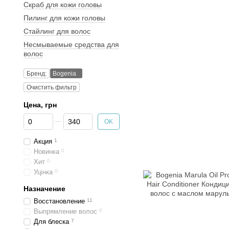
Скраб для кожи головы
Пилинг для кожи головы
Стайлинг для волос
Несмываемые средства для
волос
Бренд:
Bogenia
Очистить фильтр
Цена, грн
От Цена, грн
До Цена, грн
OK
Акция
1
Новинка
0
Хит
0
Уцінка
0
Назначение
Восстановление
11
Выпрямление волос
0
Для блеска
7