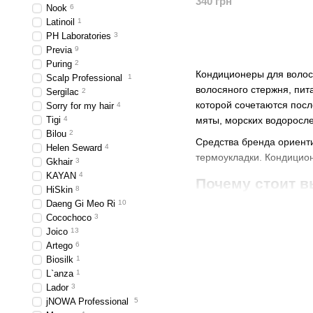
340 грн
Nook
6
Latinoil
1
PH Laboratories
3
Previa
9
Puring
2
Кондиционеры для волос 
Scalp Professional
1
волосяного стержня, пит
Sergilac
2
которой сочетаются посл
Sorry for my hair
4
Tigi
4
мяты, морских водоросле
Bilou
2
Средства бренда ориенти
Helen Seward
4
термоукладки. Кондицион
Gkhair
3
KAYAN
4
Почему стоит 
HiSkin
8
Daeng Gi Meo Ri
10
Кондиционеры Bogenia со
Cocochoco
3
интенсивное увлажне
Joico
13
Artego
6
облегчение расчесыв
Biosilk
1
восстановление повр
L`anza
1
Lador
3
придание блеска, эла
jNOWA Professional
5
защиту от ломкости и