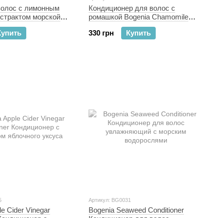
волос с лимонным
Кондиционер для волос с
кстрактом морской
ромашкой Bogenia Chamomile
a Lemon Oil Sea Salt
Sulfate Free Conditioner
Купить
330 грн
Купить
 Spray 220 мл
5
Артикул: BG0031
e Cider Vinegar
Bogenia Seaweed Conditioner