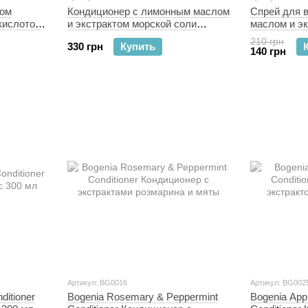
том
Кондиционер с лимонным маслом
Спрей для 
кислотой
и экстрактом морской соли
маслом и э
ner 450 мл
Bogenia Lemon Oil Sea Salt Extract
соли Bogeni
210 грн
330 грн
Купить
Conditioner 450 мл
Extract Hair
140 грн
Артикул: BG0016
Артикул: BG002
ditioner
Bogenia Rosemary & Peppermint
Bogenia Appl