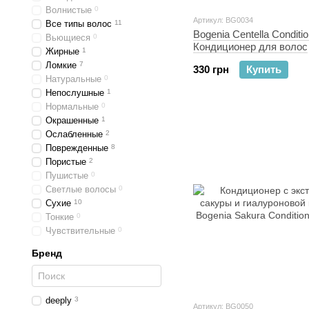
Волнистые
0
Артикул: BG0034
Все типы волос
11
Bogenia Centella Conditio
Вьющиеся
0
Кондиционер для волос
Жирные
1
увлажняющий с экстрак
Ломкие
7
330 грн
Купить
центеллы и ментолом
Натуральные
0
Непослушные
1
Нормальные
0
Окрашенные
1
Ослабленные
2
Поврежденные
8
Пористые
2
Пушистые
0
Светлые волосы
0
Сухие
10
Тонкие
0
Чувствительные
0
Бренд
deeply
3
Артикул: BG0050