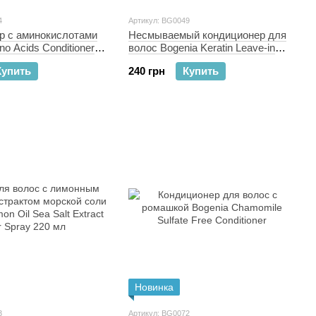
4
Артикул: BG0049
р с аминокислотами
Несмываемый кондиционер для
no Acids Conditioner
волос Bogenia Keratin Leave-in
Hair Treatment 100 мл
Купить
240 грн
Купить
Новинка
3
Артикул: BG0072