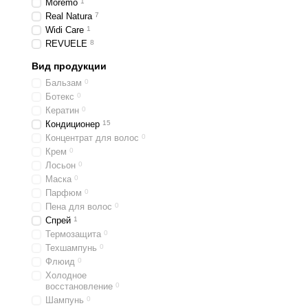
Moremo
1
Real Natura
7
Благодаря сбалансирова
Widi Care
1
регулярном использовани
REVUELE
8
Для каких воло
Вид продукции
Линейка Bogenia разрабо
Бальзам
0
Ботекс
0
для сухих и обезвоже
Кератин
0
для поврежденных по
Кондиционер
15
Концентрат для волос
0
для ломких и порист
Крем
0
для тусклых волос бе
Лосьон
0
Маска
0
для прядей, склонны
Парфюм
0
Пена для волос
0
Кондиционеры легко расп
Спрей
1
растительные экстракты,
Термозащита
0
Купить кондици
Техшампунь
0
Флюид
0
В интернет-магазине Ker
Холодное
формируем ассортимент 
восстановление
0
Шампунь
0
Покупая в KeratinPro, в