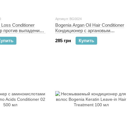
0
Артикул: BG0024
 Loss Conditioner
Bogenia Argan Oil Hair Conditioner
р против выпадения и
Кондиционер с аргановым
олос с имбирем 500
маслом и экстрактом икры 400 мл
Купить
285 грн
Купить