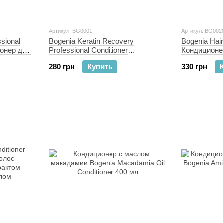
Артикул: BG0001
Артикул: BG002
ssional
Bogenia Keratin Recovery
Bogenia Hair
ионер для
Professional Conditioner
Кондиционе
 400 мл
Кондиционер для волос
для роста в
280 грн
Купить
330 грн
"Кератиновое восстановление"
мл
400 мл