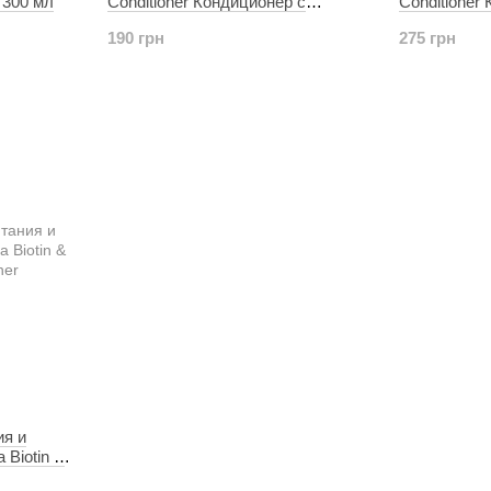
 300 мл
Conditioner Кондиционер с
Conditioner
экстрактами розмарина и мяты
экстрактом 
190 грн
275 грн
ия и
 Biotin &