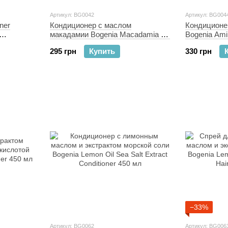
Артикул: BG0042
Артикул: BG004
ner
Кондиционер с маслом
Кондиционе
макадамии Bogenia Macadamia Oil
Bogenia Ami
том
Conditioner 400 мл
02 500 мл
295 грн
Купить
330 грн
−33%
Артикул: BG0062
Артикул: BG006