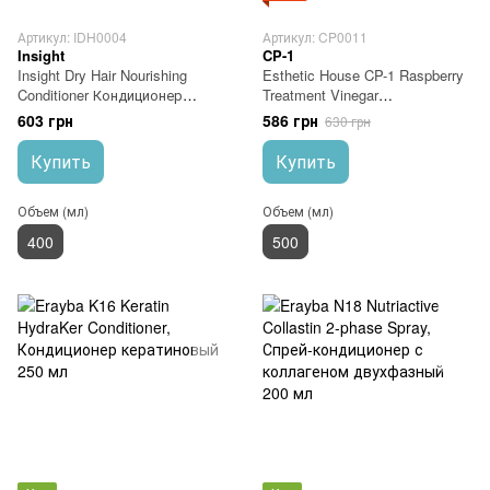
Артикул: IDH0004
Артикул: CP0011
Insight
CP-1
Insight Dry Hair Nourishing
Esthetic House CP-1 Raspberry
Conditioner Кондиционер
Treatment Vinegar
питательный для сухих волос
Кондиционер-ополаскиватель
603 грн
586 грн
630 грн
400 мл
на основе малинового уксуса
500 мл
Купить
Купить
Объем (мл)
Объем (мл)
400
500