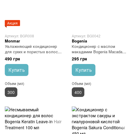
Акция
Артикул: BGR008
Артикул: BG0042
Monmar
Bogenia
Увлажняющий кондиционер
Кондиционер с маслом
для сухих и пористых волос
макадамии Bogenia Macadamia
Brazil Gold Home Care Aqua
Oil Conditioner 400 мл
490 грн
295 грн
Shimmer Conditioner 300 мл
Купить
Купить
Объем (мл)
Объем (мл)
300
400