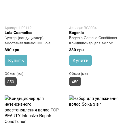
Артикул: LP9112
Артикул: BG0034
Lola Cosmetics
Bogenia
Бустер (кондиционер)
Bogenia Centella Conditioner
восстанавливающий Lola
Кондиционер для волос
From Rio DANOS VORAZES
увлажняющий с экстрактом
890 грн
330 грн
BOOSTER DE REPARAÇÃO
центеллы и ментолом
IMEDIATA 250 мл
Купить
Купить
Объем (мл)
Объем (мл)
250
450