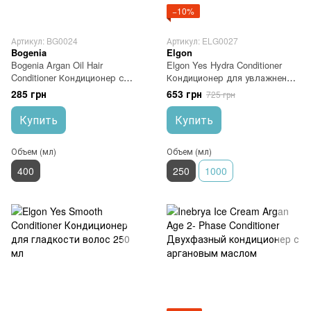
−10%
Артикул: BG0024
Артикул: ELG0027
Bogenia
Elgon
Bogenia Argan Oil Hair
Elgon Yes Hydra Conditioner
Conditioner Кондиционер с
Кондиционер для увлажнения
аргановым маслом и
волос 250 мл
285 грн
653 грн
725 грн
экстрактом икры 400 мл
Купить
Купить
Объем (мл)
Объем (мл)
400
250
1000