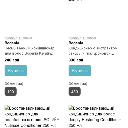
Артикул: BG0049
Артикул: BG0050
Bogenia
Bogenia
Несмываемый кондиционер
Кондиционер с экстрактом
для волос Bogenia Keratin
сакуры и гиалуроновой
Leave-in Hair Treatment 100 мл
кислотой Bogenia Sakura
240 грн
330 грн
Conditioner 450 мл
Купить
Купить
Объем (мл)
Объем (мл)
100
450