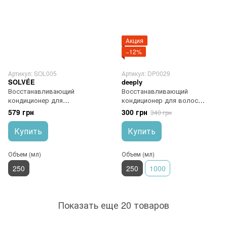
Акция
−12%
Артикул: SOL005
Артикул: DP0029
SOLVÉE
deeply
Восстанавливающий
Восстанавливающий
кондиционер для
кондиционер для волос
ослабленных волос SOLVÉE
deeply Restoring Conditioner 250
579 грн
300 грн
340 грн
Nutrisse Conditioner 250 мл
мл
Купить
Купить
Объем (мл)
Объем (мл)
250
250
1000
Показать еще 20 товаров