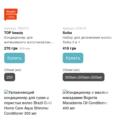
Акция
−10%
Артикул: TB0070
Артикул: SOK18
TOP beauty
Soika
Кондиционер для
Набор для увлажнения волос
интенсивного восстановления
Soika 3 в 1
волос TOP BEAUTY Intensive
270 грн
419 грн
300 грн
Repair Conditioner
Купить
Купить
Объем (мл)
Объем (мл)
250
300мл+200мл+200мл