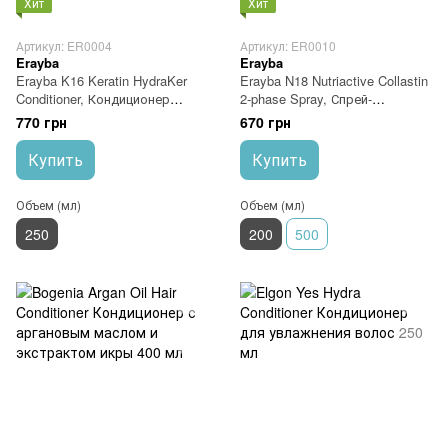
Хит
Хит
Артикул: ER0004
Артикул: ER0010
Erayba
Erayba
Erayba K16 Keratin HydraKer
Erayba N18 Nutriactive Collastin
Conditioner, Кондиционер
2-phase Spray, Спрей-
кератиновый 250 мл
кондиционер с коллагеном
770 грн
670 грн
двухфазный 200 мл
Купить
Купить
Объем (мл)
Объем (мл)
250
200
500