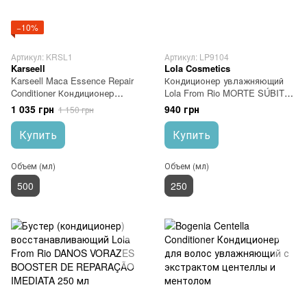
−10%
Артикул: KRSL1
Артикул: LP9104
Karseell
Lola Cosmetics
Karseell Maca Essence Repair
Кондиционер увлажняющий
Conditioner Кондиционер
Lola From Rio MORTE SÚBITA
восстанавливающий
HIDRATANTE 250 г
1 035 грн
940 грн
1 150 грн
Купить
Купить
Объем (мл)
Объем (мл)
500
250