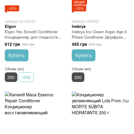
Акция
−10%
−10%
Артикул: ELG0035
Артикул: IN0062
Elgon
Inebrya
Elgon Yes Smooth Conditioner
Inebrya Ice Cream Argan Age 2-
Кондиционер для гладкости
Phase Conditioner Двухфазный
волос 250 мл
кондиционер с аргановым
612 грн
455 грн
680 грн
505 грн
маслом
Купить
Купить
Объем (мл)
Объем (мл)
250
1000
200