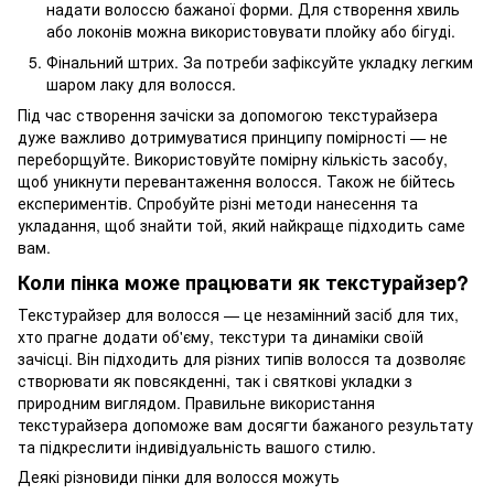
надати волоссю бажаної форми. Для створення хвиль
або локонів можна використовувати плойку або бігуді.
Фінальний штрих. За потреби зафіксуйте укладку легким
шаром лаку для волосся.
Під час створення зачіски за допомогою текстурайзера
дуже важливо дотримуватися принципу помірності — не
переборщуйте. Використовуйте помірну кількість засобу,
щоб уникнути перевантаження волосся. Також не бійтесь
експериментів. Спробуйте різні методи нанесення та
укладання, щоб знайти той, який найкраще підходить саме
вам.
Коли пінка може працювати як текстурайзер?
Текстурайзер для волосся — це незамінний засіб для тих,
хто прагне додати об'єму, текстури та динаміки своїй
зачісці. Він підходить для різних типів волосся та дозволяє
створювати як повсякденні, так і святкові укладки з
природним виглядом. Правильне використання
текстурайзера допоможе вам досягти бажаного результату
та підкреслити індивідуальність вашого стилю.
Деякі різновиди пінки для волосся можуть