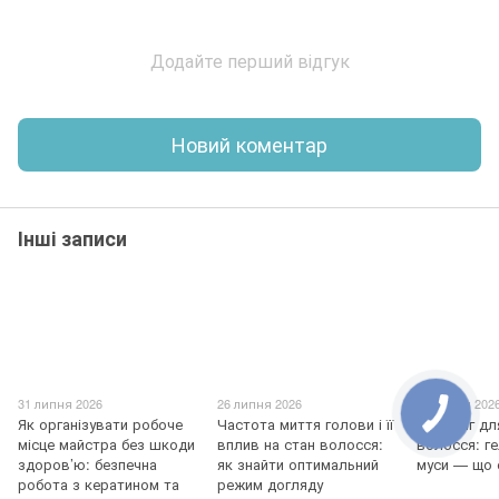
Додайте перший відгук
Новий коментар
Інші записи
31 липня 2026
26 липня 2026
25 липня 202
Як організувати робоче
Частота миття голови і її
Стайлінг д
місце майстра без шкоди
вплив на стан волосся:
волосся: ге
здоров’ю: безпечна
як знайти оптимальний
муси — що 
робота з кератином та
режим догляду