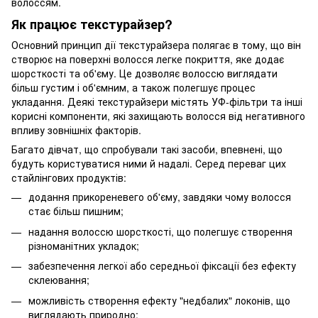
волоссям.
Як працює текстурайзер?
Основний принцип дії текстурайзера полягає в тому, що він
створює на поверхні волосся легке покриття, яке додає
шорсткості та об'єму. Це дозволяє волоссю виглядати
більш густим і об'ємним, а також полегшує процес
укладання. Деякі текстурайзери містять УФ-фільтри та інші
корисні компоненти, які захищають волосся від негативного
впливу зовнішніх факторів.
Багато дівчат, що спробували такі засоби, впевнені, що
будуть користуватися ними й надалі. Серед переваг цих
стайлінгових продуктів:
додання прикореневего об'єму, завдяки чому волосся
стає більш пишним;
надання волоссю шорсткості, що полегшує створення
різноманітних укладок;
забезпечення легкої або середньої фіксації без ефекту
склеювання;
можливість створення ефекту "недбалих" локонів, що
виглядають природно;