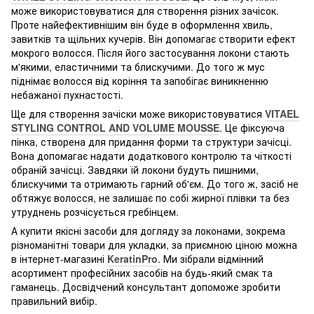
може використовуватися для створення різних зачісок.
Проте найефективнішим він буде в оформлення хвиль,
завитків та щільних кучерів. Він допомагає створити ефект
мокрого волосся. Після його застосування локони стають
м'якими, еластичними та блискучими. До того ж мус
піднімає волосся від коріння та запобігає виникненню
небажаної пухнастості.
Ще для створення зачіски може використовуватися
VITAEL
STYLING CONTROL AND VOLUME MOUSSE
. Це фіксуюча
пінка, створена для придання форми та структури зачісці.
Вона допомагає надати додаткового контролю та чіткості
обраній зачісці. Завдяки їй локони будуть пишними,
блискучими та отримають гарний об'єм. До того ж, засіб не
обтяжує волосся, не залишає по собі жирної плівки та без
утруднень розчісується гребінцем.
А купити якісні засоби для догляду за локонами, зокрема
різноманітні товари для укладки, за приємною ціною можна
в інтернет-магазині
KeratinPro
. Ми зібрали відмінний
асортимент професійних засобів на будь-який смак та
гаманець. Досвідчений консультант допоможе зробити
правильний вибір.