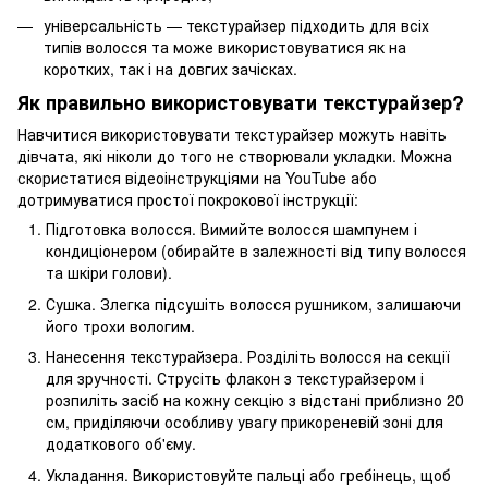
універсальність — текстурайзер підходить для всіх
типів волосся та може використовуватися як на
коротких, так і на довгих зачісках.
Як правильно використовувати текстурайзер?
Навчитися використовувати текстурайзер можуть навіть
дівчата, які ніколи до того не створювали укладки. Можна
скористатися відеоінструкціями на YouTube або
дотримуватися простої покрокової інструкції:
Підготовка волосся. Вимийте волосся шампунем і
кондиціонером (обирайте в залежності від типу волосся
та шкіри голови).
Сушка. Злегка підсушіть волосся рушником, залишаючи
його трохи вологим.
Нанесення текстурайзера. Розділіть волосся на секції
для зручності. Струсіть флакон з текстурайзером і
розпиліть засіб на кожну секцію з відстані приблизно 20
см, приділяючи особливу увагу прикореневій зоні для
додаткового об'єму.
Укладання. Використовуйте пальці або гребінець, щоб