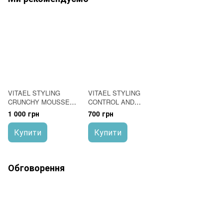
VITAEL STYLING
VITAEL STYLING
CRUNCHY MOUSSE
CONTROL AND
Гель-мус середньої
VOLUME MOUSSE Піна
1 000 грн
700 грн
фіксації 250 мл
для волосся для
придання форми та
Купити
Купити
структури зачіски 400
мл
Обговорення