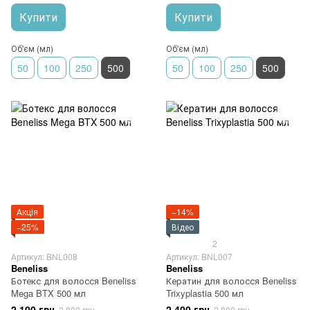
Купити
Купити
Об'єм (мл)
Об'єм (мл)
50
100
250
500
50
100
250
500
Акція
−14%
−25%
Відео
2
Артикул: BNL008
Артикул: BNL007
Beneliss
Beneliss
Ботекс для волосся Beneliss
Кератин для волосся Beneliss
Mega BTX 500 мл
Trixyplastia 500 мл
2 100 грн
2 400 грн
2 800 грн
2 800 грн