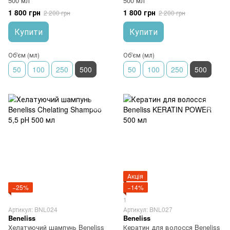
500 мл
500 мл
1 800 грн
1 800 грн
2 200 грн
2 200 грн
Купити
Купити
Об'єм (мл)
Об'єм (мл)
50
100
250
500
50
100
250
500
Акція
−25%
−14%
1
Артикул: BNL024
Артикул: BNL027
Beneliss
Beneliss
Хелатуючий шампунь Beneliss
Кератин для волосся Beneliss