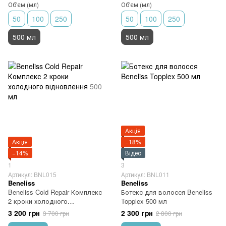
Об'єм (мл)
Об'єм (мл)
50
100
250
50
100
250
500 мл
500 мл
Акція
Акція
−18%
−14%
Відео
1
3
Артикул: BNL015
Артикул: BNL011
Beneliss
Beneliss
Beneliss Cold Repair Комплекс
Ботекс для волосся Beneliss
2 кроки холодного
Topplex 500 мл
відновлення 500 мл
3 200 грн
2 300 грн
3 700 грн
2 800 грн