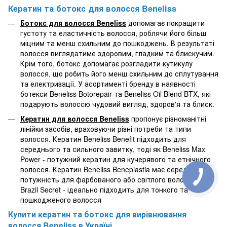
Кератин та ботокс для волосся Beneliss
Ботокс для волосся
Beneliss
допомагає покращити
густоту та еластичність волосся, роблячи його більш
міцним та менш схильним до пошкоджень. В результаті
волосся виглядатиме здоровим, гладким та блискучим.
Крім того, ботокс допомагає розгладити кутикулу
волосся, що робить його менш схильним до сплутування
та електризації. У асортименті бренду в наявності
ботекси Beneliss Botorepair та Beneliss Oil Blend BTX, які
подарують волоссю чудовий вигляд, здоров'я та блиск.
Кератин для волосся
Beneliss
пропонує різноманітні
лінійки засобів, враховуючи різні потреби та типи
волосся. Кератин Beneliss Benefit підходить для
середнього та сильного завитку, тоді як Beneliss Max
Power - потужний кератин для кучерявого та етнічного
волосся. Кератин Beneliss Beneplastia має середню
потужність для фарбованого або світлого волосся, а
Brazil Secret - ідеально підходить для тонкого та
пошкодженого волосся
Купити кератин та ботокс для вирівнювання
волосся Beneliss в Україні