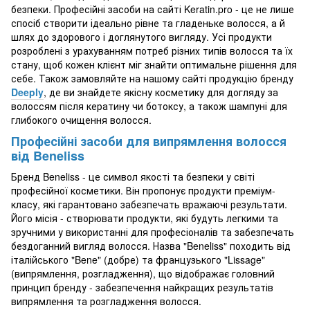
безпеки. Професійні засоби на сайті Keratin.pro - це не лише
спосіб створити ідеально рівне та гладеньке волосся, а й
шлях до здорового і доглянутого вигляду. Усі продукти
розроблені з урахуванням потреб різних типів волосся та їх
стану, щоб кожен клієнт міг знайти оптимальне рішення для
себе. Також замовляйте на нашому сайті продукцію бренду
Deeply
, де ви знайдете якісну косметику для догляду за
волоссям після кератину чи ботоксу, а також шампуні для
глибокого очищення волосся.
Професійні засоби для випрямлення волосся
від Beneliss
Бренд Beneliss - це символ якості та безпеки у світі
професійної косметики. Він пропонує продукти преміум-
класу, які гарантовано забезпечать вражаючі результати.
Його місія - створювати продукти, які будуть легкими та
зручними у використанні для професіоналів та забезпечать
бездоганний вигляд волосся. Назва "Beneliss" походить від
італійського "Bene" (добре) та французького "Lissage"
(випрямлення, розгладження), що відображає головний
принцип бренду - забезпечення найкращих результатів
випрямлення та розгладження волосся.