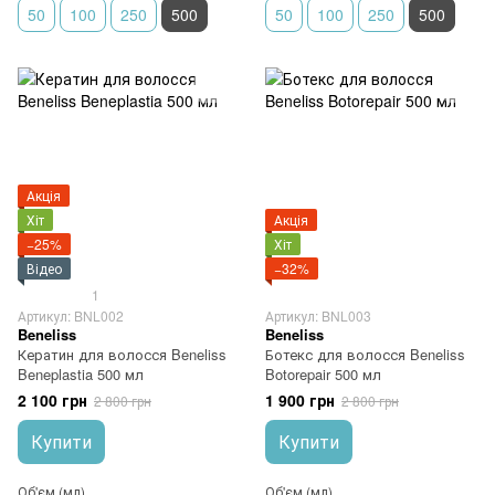
50
100
250
500
50
100
250
500
Акція
Хіт
Акція
−25%
Хіт
Відео
−32%
1
Артикул: BNL002
Артикул: BNL003
Beneliss
Beneliss
Кератин для волосся Beneliss
Ботекс для волосся Beneliss
Beneplastia 500 мл
Botorepair 500 мл
2 100 грн
1 900 грн
2 800 грн
2 800 грн
Купити
Купити
Об'єм (мл)
Об'єм (мл)