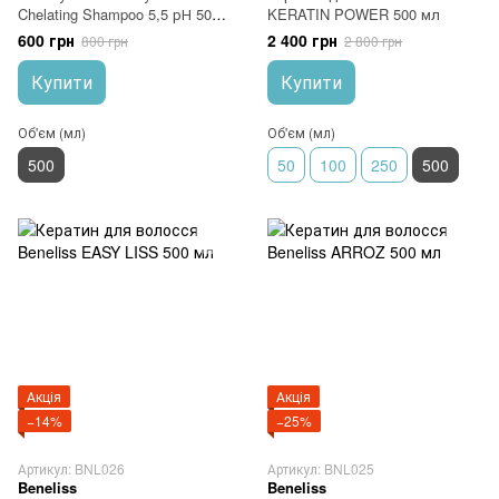
Chelating Shampoo 5,5 рН 500
KERATIN POWER 500 мл
мл
600 грн
2 400 грн
800 грн
2 800 грн
Купити
Купити
Об'єм (мл)
Об'єм (мл)
500
50
100
250
500
Акція
Акція
−14%
−25%
Артикул: BNL026
Артикул: BNL025
Beneliss
Beneliss