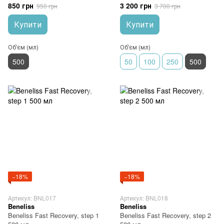
мл
850 грн
3 200 грн
950 грн
3 700 грн
Купити
Купити
Об'єм (мл)
Об'єм (мл)
500
50
100
250
500
−18%
−18%
Артикул: BNL017
Артикул: BNL018
Beneliss
Beneliss
Beneliss Fast Recovery, step 1
Beneliss Fast Recovery, step 2