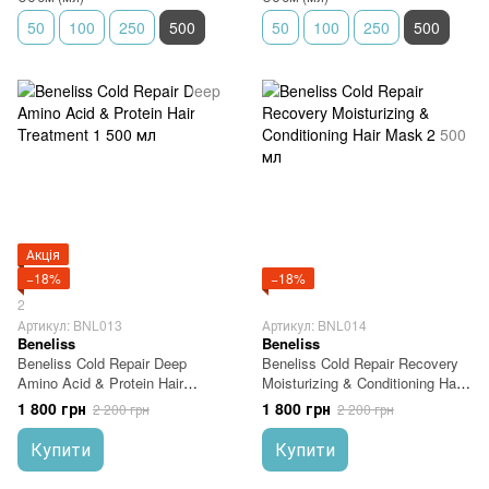
50
100
250
500
50
100
250
500
Акція
−18%
−18%
2
Артикул: BNL013
Артикул: BNL014
Beneliss
Beneliss
Beneliss Cold Repair Deep
Beneliss Cold Repair Recovery
Amino Acid & Protein Hair
Moisturizing & Conditioning Hair
Treatment 1 500 мл
Mask 2 500 мл
1 800 грн
1 800 грн
2 200 грн
2 200 грн
Купити
Купити