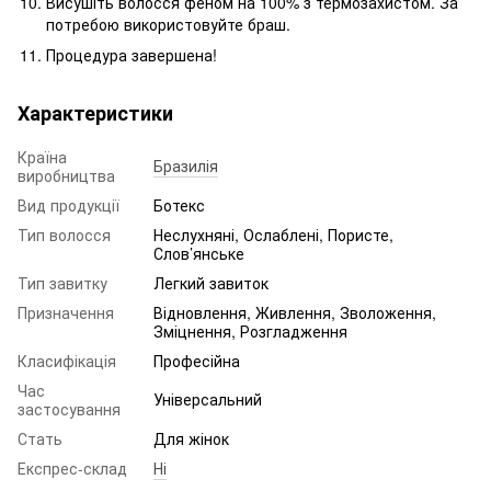
Висушіть волосся феном на 100% з термозахистом. За
потребою використовуйте браш.
Процедура завершена!
Характеристики
Країна
Бразилія
виробництва
Вид продукції
Ботекс
Тип волосся
Неслухняні, Ослаблені, Пористе,
Слов’янське
Тип завитку
Легкий завиток
Призначення
Відновлення, Живлення, Зволоження,
Зміцнення, Розгладження
Класифікація
Професійна
Час
Універсальний
застосування
Стать
Для жінок
Експрес-склад
Ні