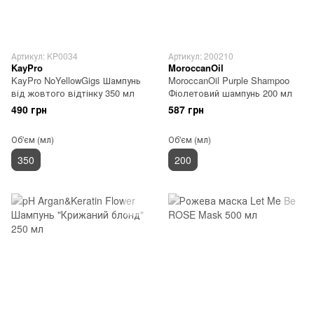
Артикул: KP0034
Артикул: 200210
KayPro
MoroccanOil
KayPro NoYellowGigs Шампунь
MoroccanOil Purple Shampoo
від жовтого відтінку 350 мл
Фіолетовий шампунь 200 мл
490 грн
587 грн
Об'єм (мл)
Об'єм (мл)
350
200