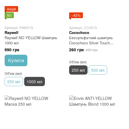
Акція
Хіт
−43%
Артикул: RW0019
Артикул: CC0015
Raywell
Cocochoco
Raywell NO YELLOW Шампунь
Безсульфатний шампунь
1000 мл
Cocochoco Silver Touch
Shampoo 250 мл
990 грн
260 грн
460 грн
Купити
Об'єм (мл)
250 мл
500 мл
Об'єм (мл)
250 мл
1000 мл