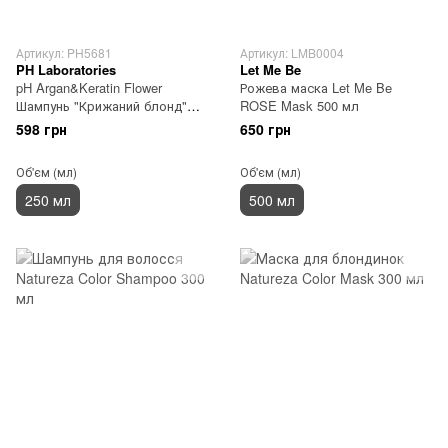
Артикул: PH5681
Артикул: LMB0004
PH Laboratories
Let Me Be
pH Argan&Keratin Flower
Рожева маска Let Me Be
Шампунь "Крижаний блонд"
ROSE Mask 500 мл
250 мл
598 грн
650 грн
Об'єм (мл)
Об'єм (мл)
250 мл
500 мл