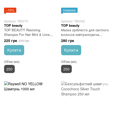
−10%
Новинка
Артикул: TB0076
Артикул: TB0082
TOP beauty
TOP beauty
TOP BEAUTY Restoring
Маска срібляста для світлого
Shampoo For Hair Mint & Lime
волосся нейтралізуюча
Шампунь для волосся м'ята
тонуюча TOP BEAUTY Silver
225 грн
280 грн
250 грн
лайм 250 мл
Mask for Blonde Hair
Купити
Купити
Об'єм (мл)
Об'єм (мл)
250
250