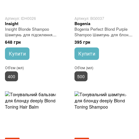
Артикул: IDH0026
Артикул: BG0037
Insight
Bogenia
Insight Blonde Shampoo
Bogenia Perfect Blond Purple
Шампунь для підсилення
Shampoo Шампунь для блонду
холодних відтінків
від жовтизни
648 грн
395 грн
Купити
Купити
Об'єм (мл)
Об'єм (мл)
400
500