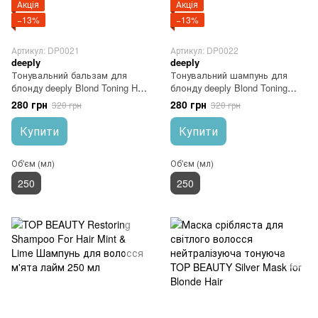
Акція
Акція
−13%
−13%
Артикул: DP0021
Артикул: DP0022
deeply
deeply
Тонувальний бальзам для
Тонувальний шампунь для
блонду deeply Blond Toning Hair
блонду deeply Blond Toning
Balm
Shampoo
280 грн
280 грн
320 грн
320 грн
Купити
Купити
Об'єм (мл)
Об'єм (мл)
250
250