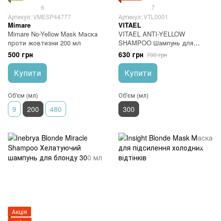
6
7
Артикул: VMESP44777
Артикул: VTL0001
Mimare
VITAEL
Mimare No-Yellow Mask Маска
VITAEL ANTI-YELLOW
проти жовтизни 200 мл
SHAMPOO Шампунь для
блондинок антижовтизна 300
500 грн
630 грн
700 грн
мл
Купити
Купити
Об'єм (мл)
Об'єм (мл)
9
200
480
300
Акція