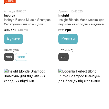
−10%
Артикул: IN0057
Артикул: IDH0025
Inebrya
Insight
Inebrya Blonde Miracle Shampoo
Insight Blonde Mask Маска для
Хелатуючий шампунь для
підсилення холодних відтінків
блонду 300 мл
396 грн
622 грн
440 грн
Купити
Купити
Об'єм (мл)
Об'єм (мл)
300
1000
250