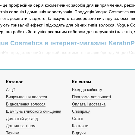
 це професійна серія косметичних засобів для випрямлення, реконс
рів салонів і домашніх користувачів. Продукція Vogue Cosmetics вк
яють досягати гладкого, блискучого та здорового вигляду волосся піс
ють тривалий ефект і підходять для різних типів волосся. Vogue Co
, що робить його універсальним вибором для перукарів і клієнтів, я
e Cosmetics в інтернет-магазині KeratinP
atinPro представлений широкий асортимент товарів бренду Vogue Co
а волоссям. Асортимент включає кератинові склади, ботекс-продукт
зволяє підібрати засіб відповідно до конкретних потреб волосся — 
Каталог
Клієнтам
одукції Vogue Cosmetics
Акції
Вхід до кабінету
я випрямлення волосся та зміцнення структури, що роблять волосся
Випрямлення волосся
Програма лояльності
о заповнює пошкоджені ділянки, надає м’якість та блиск;
Відновлення волосся
Оплата і доставка
ний метод реконструкції волосся, який забезпечує інтенсивне вип
Шампунь глибокого очищення
Співпраця
Домашній догляд
Статті
е очищення волосся перед процедурою, що забезпечує кращу адгез
Догляд за тілом
Контакти
 що включають кератин або ботекс разом із супутніми засобами дл
Техніка
Відгуки