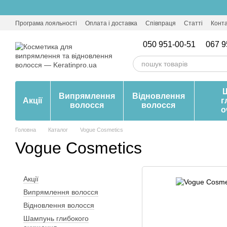
Перейти до основного контенту
Програма лояльності
Оплата і доставка
Співпраця
Статті
Конт
050 951-00-51
067 9
Випрямлення
Відновлення
Акції
г
волосся
волосся
о
Головна
Каталог
Vogue Cosmetics
Vogue Cosmetics
Акції
Випрямлення волосся
Відновлення волосся
Шампунь глибокого