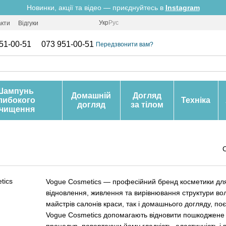
Новинки, акції та відео — приєднуйтесь в
Instagram
Укр
Рус
акти
Відгуки
51-00-51
073 951-00-51
Передзвонити вам?
Шампунь
Домашній
Догляд
либокого
Техніка
догляд
за тілом
чищення
Vogue Cosmetics — професійний бренд косметики для 
відновлення, живлення та вирівнювання структури во
майстрів салонів краси, так і домашнього догляду, по
Vogue Cosmetics допомагають відновити пошкоджене в