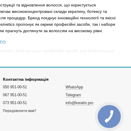
трукції та відновлення волосся, що користується
лючає висококонцентровані склади кератину, ботексу та
ля процедур. Бренд поєднує інноваційні технології та якісні
smetics пропонує як окремі професійні засоби, так і набори
кі прагнуть доглянути за волоссям на високому рівні.
ro
smetics, який включає професійні засоби для випрямлення,
и, нанопластику, техшампуні та комплекти для повного курсу
від інтенсивного відновлення до тривалого випрямлення та
Контактна інформація
050 951-00-51
WhatsApp
 гладким і слухняним після процедури;
067 951-00-51
Telegram
073 951-00-51
info@keratin.pro
рямлення;
Передзвонити вам?
ію активних компонентів;
я оптимального результату.