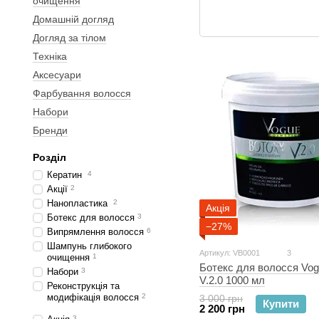
очищення
Домашній догляд
Догляд за тілом
Техніка
Аксесуари
Фарбування волосся
Набори
Бренди
Розділ
Кератин
4
Акції
2
Нанопластика
2
Акція
Ботекс для волосся
3
−27%
Випрямлення волосся
6
Шампунь глибокого
Артикул: VB0001
3
очищення
1
Ботекс для волосся Vo
Набори
3
V.2.0 1000 мл
Реконструкція та
модифікація волосся
2
3 000 грн
Купити
2 200 грн
3