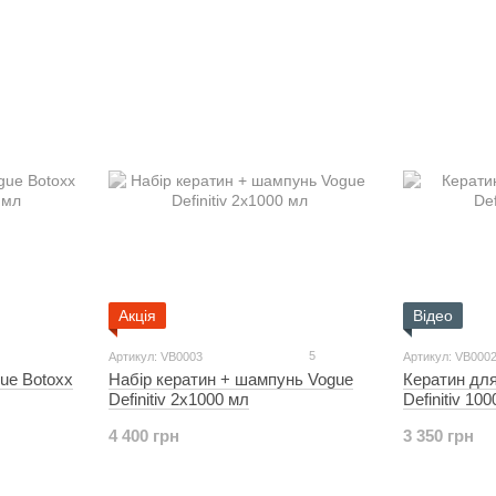
Акція
Відео
5
Артикул: VB0003
Артикул: VB000
ue Botoxx
Набір кератин + шампунь Vogue
Кератин дл
Definitiv 2х1000 мл
Definitiv 10
4 400 грн
3 350 грн