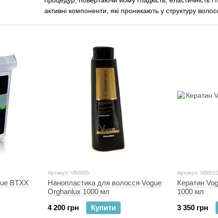
процедур, повертаючи йому гладкість, еластичність і 
активні компоненти, які проникають у структуру воло
результат. Бренд пропонує рішення для різних типів 
роблячи догляд максимально ефективним і простим. 
підходу та видимого результату, якому довіряють май
щоденного та професійного догляду, щоб ваше волос
нашому магазині KeratinPro вже сьогодні та отримайт
KeratinPro.
Артикул: VB0005
Артикул: VB001
Нанопластика для волосся Vogue
Кератин Vo
gue BTXX
Orghanlux 1000 мл
1000 мл
4 200 грн
Купити
3 350 грн