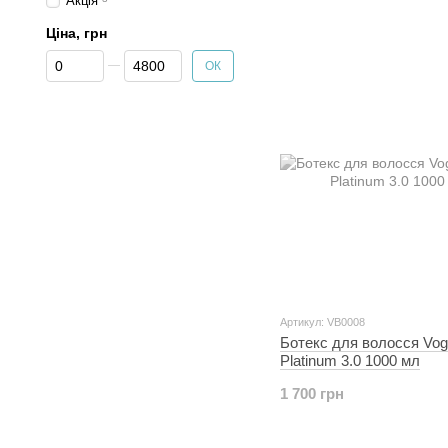
Акція
Ціна, грн
Від Ціна, грн
До Ціна, грн
ОК
Артикул: VB0008
Ботекс для волосся Vog
Platinum 3.0 1000 мл
1 700 грн