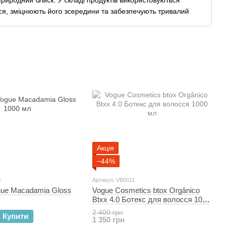
природний блиск. У складі продуктів використовуються
сся, зміцнюють його зсередини та забезпечують тривалий
волосся, включаючи сухе, ламке, пористе та неслухняне,
Vogue Cosmetics — це поєднання якості, професійного
стри по всьому світу. Обирайте Vogue Cosmetics для
ся виглядало бездоганно. Купуйте Vogue Cosmetics у
е найкращий догляд для свого волосся саме зараз у
Акція
−44%
0
Артикул: VB0011
gue Macadamia Gloss
Vogue Cosmetics btox Orgânico
Btxx 4.0 Ботекс для волосся 1000
мл
2 400 грн
Купити
1 350 грн