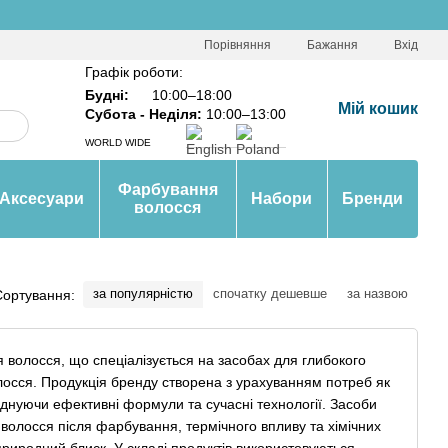
Порівняння
Бажання
Вхід
Графік роботи:
Будні:
10:00–18:00
Мій кошик
Субота - Неділя:
10:00–13:00
WORLD WIDE
Фарбування
Аксесуари
Набори
Бренди
волосся
за популярністю
спочатку дешевше
за назвою
Сортування:
волосся, що спеціалізується на засобах для глибокого
лосся. Продукція бренду створена з урахуванням потреб як
єднуючи ефективні формули та сучасні технології. Засоби
олосся після фарбування, термічного впливу та хімічних