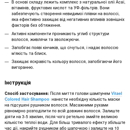
В основі складу лежить комплекс з натуральної олії Асаї,
вітамінів, фруктових кислот та УФ-фільтрів. Вони
забезпечують створення невидимої плівки на волоссі,
яка ефективно захищає від негативних впливів зовнішніх
факторів без обтяження.
Активні компоненти проникають углиб структури
волосся, живлячи та зволожуючи.
Запобігає появі кінчиків, що січуться, і надає волоссю
м'якість та блиск.
Захищає яскравість кольору волосся, запобігаючи його
вигоранню.
Інструкція
Спосіб застосування:
Після миття голови шампунем
Vitael
Colored Hair Shampoo
нанести необхідну кількість маски
на підсушені рушником волосся. Масажними рухами
рівномірно розподілити по всій довжині волосся. Залиште
діяти на 3-5 хвилин, після чого ретельно змийте великою
кількістю теплої води. Для більш тривалого ефекту збільште
час дії, накрийте рушником або шапочкою і залиште на 10