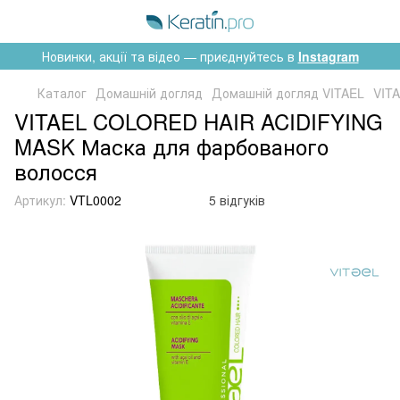
Новинки, акції та відео — приєднуйтесь в
Instagram
Каталог
Домашній догляд
Домашній догляд VITAEL
VIT
VITAEL COLORED HAIR ACIDIFYING
MASK Маска для фарбованого
волосся
Артикул:
VTL0002
5 відгуків