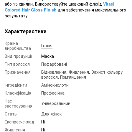
або 15 хвилин. Використовуйте шовковий флюїд
Vitael
Colored Hair Gloss Finish
для забезпечення максимального
результату.
Характеристики
Країна
Італія
виробництва
Вид продукції
Маска
Тип волосся
Пофарбовані
Призначення
Відновлення
,
Живлення
,
Захист кольору
волосся
,
Пом'якшення
Інгредієнти
Амінокислоти
Класифікація
Професійна
Час
Універсальний
застосування
Стать
Для жінок
Експрес-склад
Ні
Живлення
Ні