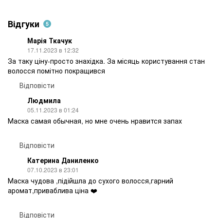
Відгуки
5
Марія Ткачук
17.11.2023 в 12:32
За таку ціну-просто знахідка. За місяць користування стан
волосся помітно покращився
Відповісти
Людмила
05.11.2023 в 01:24
Маска самая обычная, но мне очень нравится запах
Відповісти
Катерина Даниленко
07.10.2023 в 23:01
Маска чудова ,підійшла до сухого волосся,гарний
аромат,приваблива ціна ❤️
Відповісти