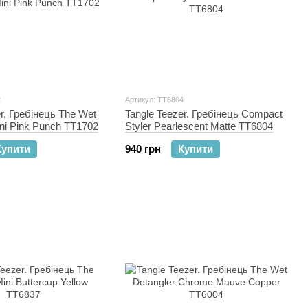
2
Артикул: TT6804
r. Гребінець The Wet
Tangle Teezer. Гребінець Compact
ini Pink Punch TT1702
Styler Pearlescent Matte TT6804
Купити
940 грн
Купити