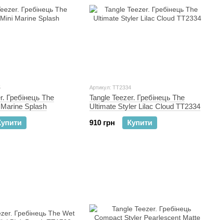
5
Артикул: TT2334
r. Гребінець The
Tangle Teezer. Гребінець The
i Marine Splash
Ultimate Styler Lilac Cloud TT2334
Купити
910 грн
Купити