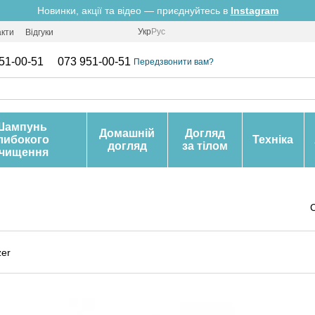
Новинки, акції та відео — приєднуйтесь в
Instagram
Укр
Рус
акти
Відгуки
51-00-51
073 951-00-51
Передзвонити вам?
Шампунь
Домашній
Догляд
либокого
Техніка
догляд
за тілом
чищення