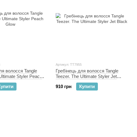
3
Артикул: TT7955
ля волосся Tangle
Гребінець для волосся Tangle
Ultimate Styler Peach
Teezer. The Ultimate Styler Jet
Black
Купити
910 грн
Купити