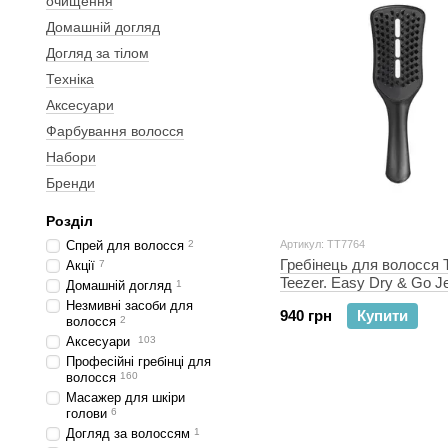
очищення
Домашній догляд
Догляд за тілом
Техніка
Аксесуари
Фарбування волосся
Набори
Бренди
Розділ
Спрей для волосся
2
Артикул: TT7764
Гребінець для волосся 
Акції
7
Teezer. Easy Dry & Go Je
Домашній догляд
1
Незмивні засоби для
940 грн
Купити
волосся
2
Аксесуари
103
Професійні гребінці для
волосся
160
Масажер для шкіри
голови
6
Догляд за волоссям
1