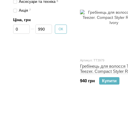
Аксесуари та техніка
6
Акція
7
Ціна, грн
Від Ціна, грн
До Ціна, грн
ОК
Артикул: TT3979
Гребінець для волосся 
Teezer. Compact Styler 
Ivory
940 грн
Купити