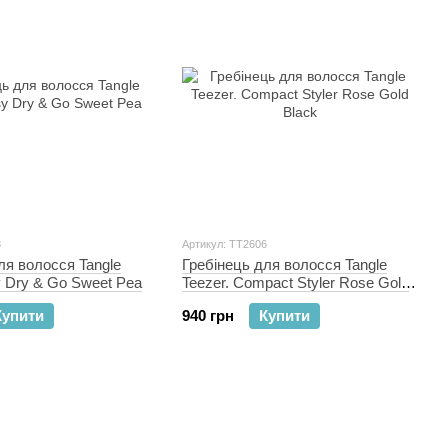
8
Артикул: TT2606
ля волосся Tangle
Гребінець для волосся Tangle
y Dry & Go Sweet Pea
Teezer. Compact Styler Rose Gold
Black
Купити
940 грн
Купити