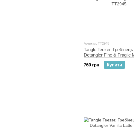
Артикул: TT2945
Tangle Teezer. Гребінець
Detangler Fine & Fragile 
TT2945
760 грн
Купити