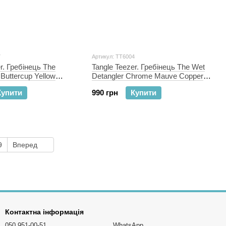
7
Артикул: TT6004
r. Гребінець The
Tangle Teezer. Гребінець The Wet
i Buttercup Yellow
Detangler Chrome Mauve Copper
ТТ6004
Купити
990 грн
Купити
9
Вперед
Контактна інформація
050 951-00-51
WhatsApp