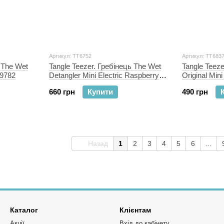
Артикул: TT6752
Артикул: TT683
 The Wet
Tangle Teezer. Гребінець The Wet
Tangle Teeze
Т9782
Detangler Mini Electric Raspberry
Original Min
ТТ6752
TT6837
660 грн
Купити
490 грн
Назад
1
2
3
4
5
6
...
Каталог
Клієнтам
Акції
Вхід до кабінету