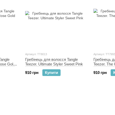
Артикул: TT8013
Артикул: TT799
Tangle
Гребінець для волосся Tangle
Гребінець д
Rose Gold
Teezer. Ultimate Styler Sweet Pink
Teezer. The 
Glow
910 грн
Купити
910 грн