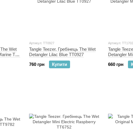
Артикул: TT0927
Артикул: TT170
 The Wet
Tangle Teezer. Гребінець The Wet
Tangle Teeze
Marine Teal
Detangler Lilac Blue TT0927
Detangler M
760 грн
Купити
660 грн