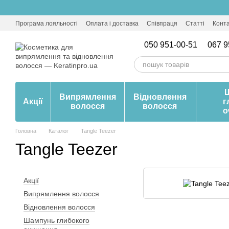
Перейти до основного контенту
Програма лояльності
Оплата і доставка
Співпраця
Статті
Конт
050 951-00-51
067 9
Випрямлення
Відновлення
Акції
г
волосся
волосся
о
Головна
Каталог
Tangle Teezer
Tangle Teezer
Акції
Випрямлення волосся
Відновлення волосся
Шампунь глибокого