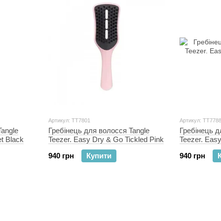
Артикул: TT7801
Артикул: TT778
Tangle
Гребінець для волосся Tangle
Гребінець д
t Black
Teezer. Easy Dry & Go Tickled Pink
Teezer. Eas
940 грн
Купити
940 грн