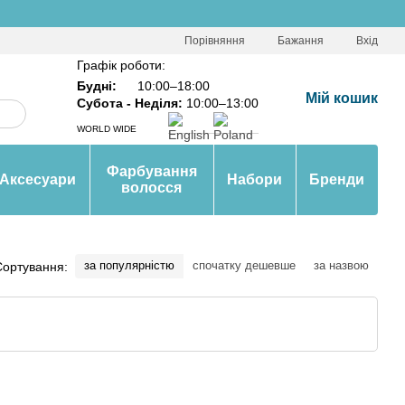
Порівняння
Бажання
Вхід
Графік роботи:
Будні:
10:00–18:00
Мій кошик
Субота - Неділя:
10:00–13:00
WORLD WIDE
Фарбування
Аксесуари
Набори
Бренди
волосся
за популярністю
спочатку дешевше
за назвою
Сортування: