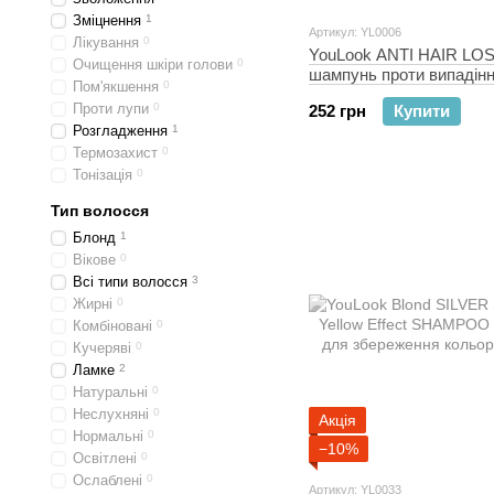
Зміцнення
1
Артикул: YL0006
Лікування
0
YouLook ANTI HAIR LO
Очищення шкіри голови
0
шампунь проти випадін
Пом'якшення
0
волосся 250 мл
Проти лупи
0
252 грн
Купити
Розгладження
1
Термозахист
0
Тонізація
0
Тип волосся
Блонд
1
Вікове
0
Всі типи волосся
3
Жирні
0
Комбіновані
0
Кучеряві
0
Ламке
2
Натуральні
0
Неслухняні
0
Акція
Нормальні
0
−10%
Освітлені
0
Ослаблені
0
Артикул: YL0033