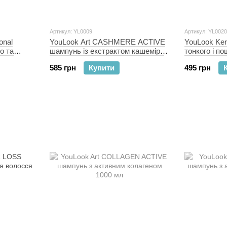
Артикул: YL0009
Артикул: YL0020
onal
YouLook Art CASHMERE ACTIVE
YouLook Ker
о та
шампунь із екстрактом кашеміру
тонкого і п
1000 мл
1000 мл
585 грн
Купити
495 грн