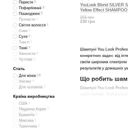
Пористе
2
YouLook Blond SILVER S
Пофарбовані
3
Yellow Effect SHAMPOO
Пошкоджені
2
для збереження кольор
255 грн
Пухнасте
0
230 грн
Світле волосся
1
Сиве
0
Сухе
2
Товсті
0
Тонкі
3
Шампуні You Look Profess
Хвилясте
0
конкретних задач: від ін
Чутливі
0
своїм широким спектром д
результатів у домашніх у
Стать
Для жінок
10
Що робить шам
Унісекс
0
Для чоловіків
0
Шампуні You Look Profess
шкіри голови. Натуральні 
Країна виробництва
дбайливе очищення, я
США
0
Південна Корея
0
живлення та зволожен
Бразилія
0
зміцнення структури 
Мексика
0
Туреччина
0