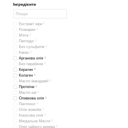
Інгредієнти
YouLook Daily Care
.
завдяки поєднанню ол
Ці засоби охоплюють шир
Екстракт ікри
0
Розмарин
0
Як правильно о
М'ята
0
Обираючи шампунь You Lo
Пептиди
0
Без сульфатів
0
якщо ваше волосся ча
Какао
0
для нормального воло
Арганова олія
1
Без парабенів
0
при проблемі випадін
Кератин
4
Такі рекомендації допомо
Колаген
1
Масло макадамії
0
Де купити шамп
Протеїни
1
Масло ши
0
Якщо ви шукаєте, де замо
Оливкова олія
1
Тут ви знайдете всі пози
Пантенол
0
Олія жожоба
0
Наш магазин гарантує якіс
Кокосова олія
0
Обирай своє ідеальне ріш
Мигдальне Масло
0
Олія чайного дерева
0