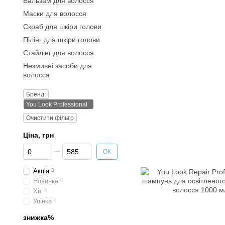
Бальзам для волосся
Маски для волосся
Скраб для шкіри голови
Пілінг для шкіри голови
Стайлінг для волосся
Незмивні засоби для
волосся
Бренд:
You Look Professional
Очистити фільтр
Ціна, грн
Від Ціна, грн
До Ціна, грн
ОК
Акція
3
Новинка
0
Хіт
0
Уцінка
0
знижка%