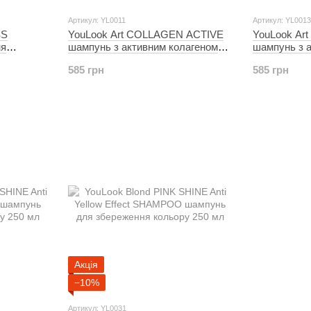
Артикул: YL0011
Артикул: YL0013
SS
YouLook Art COLLAGEN ACTIVE
YouLook Ar
ня
шампунь з активним колагеном
шампунь з 
1000 мл
1000 мл
585 грн
585 грн
Акція
−10%
Артикул: YL0031