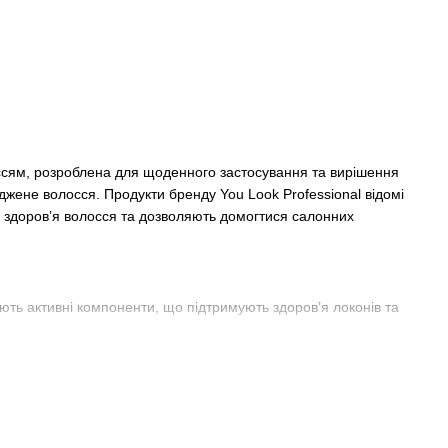
лоссям, розроблена для щоденного застосування та вирішення
джене волосся. Продукти бренду You Look Professional відомі
ть здоров’я волосся та дозволяють домогтися салонних
ють активні компоненти, що підтримують здоров’я локонів та
лосся;