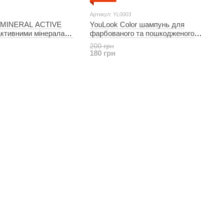
Артикул: YL0003
t MINERAL ACTIVE
YouLook Color шампунь для
активними мінералами
фарбованого та пошкодженого
волосся 250 мл
200 грн
180 грн