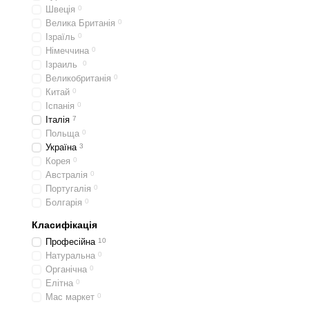
допомогу в боротьбі з
Швеція
0
Ці властивості забезпечу
Велика Британія
0
Ізраїль
0
для різних вікових груп.
Німеччина
0
Основні шампун
Ізраиль
0
Великобританія
0
Розглянемо ключові позиці
Китай
0
Іспанія
0
YouLook Repair Prof
Італія
7
протеїни пшениці інт
Польща
0
YouLook Art CASHM
Україна
3
кольору, роблячи вол
Корея
0
Австралія
0
YouLook Art COLLA
Португалія
0
одночасно надаючи їм
Болгарія
0
YouLook Art MINERA
Класифікація
вигляд, зберігаючи пр
Професійна
10
YouLook ANTI HAIR
Натуральна
0
цикл росту волосся.
Органічна
0
Елітна
0
YouLook Keratin
. Ша
Мас маркет
0
мікропошкодження. Ві