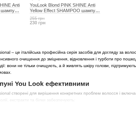
HINE Anti
YouLook Blond PINK SHINE Anti
 шампунь
Yellow Effect SHAMPOO шампунь
у 250 мл
для збереження кольору 250 мл
255 грн
230 грн
ional – це італійська професійна серія засобів для догляду за во
тенсивного очищення до зміцнення, відновлення і турботи про пошко
ії: вони не тільки очищують, а й живлять шкіру голови, підтримую
мовах.
пуні You Look ефективними
ional створені для вирішення конкретних проблем волосся і включа
олії, екстракти та білки забезпечують:
ке видаляє забруднення та залишки стайлінгу, не пересушуючи во
ня пасм, що робить їх еластичними та слухняними;
волосся та профілактику ламкості;