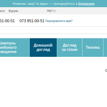
Новинки, акції та відео — приєднуйтесь в
Instagram
Укр
Рус
акти
Відгуки
51-00-51
073 951-00-51
Передзвонити вам?
Шампунь
Домашній
Догляд
либокого
Техніка
догляд
за тілом
чищення