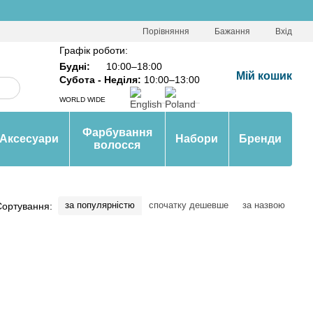
Порівняння
Бажання
Вхід
Графік роботи:
Будні:
10:00–18:00
Мій кошик
Субота - Неділя:
10:00–13:00
WORLD WIDE
Фарбування
Аксесуари
Набори
Бренди
волосся
за популярністю
спочатку дешевше
за назвою
Сортування: