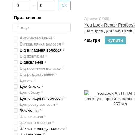
Від знижка%
До знижка%
ОК
Призначення
Артикул: YL0001
You Look Repair Professi
шампунь для освітленог
сухого волосся 1000 мл
Антибактеріальне
0
495 грн
Купити
Випрямляння волосся
0
Від випадіння волосся
1
Від жовтизни
0
Відновлення
3
Від посічення волосся
0
Від роздратування
0
Детокс
0
Для блиску
3
Для об'єму
0
Для очищення волосся
9
Для росту волосся
0
Живлення
5
Заспокоєння
0
Захист від сонця
0
Захист кольору волосся
1
Зволоження
5