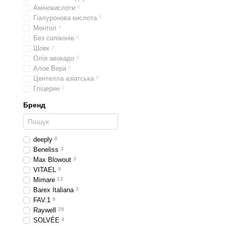
Часті запитанн
Амінокислоти
0
Гіалуронова кислота
0
Який шампунь You 
Ментол
0
Для сухого, ослаблен
Без силіконів
0
відновлення структур
Шовк
0
Чи можна використ
Олія авокадо
0
Так, більшість шампу
Алое Вера
0
щоденного миття, під
Центелла азіатська
0
Гліцерин
0
Який шампунь обра
Для зміцнення волосс
Бренд
волосся та підтримує
deeply
8
Beneliss
3
Max Blowout
3
VITAEL
9
Mimare
13
Barex Italiana
3
FAV.1
9
Raywell
28
SOLVÉE
4