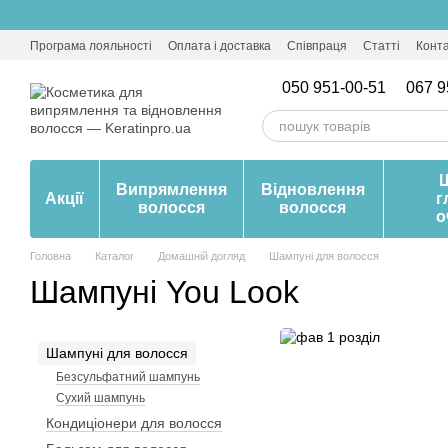
Перейти до основного контенту
Програма лояльності
Оплата і доставка
Співпраця
Статті
Конт
050 951-00-51
067 9
Випрямлення
Відновлення
Акції
г
волосся
волосся
о
Головна
Каталог
Домашній догляд
Шампуні для волосся
Шампуні You Look
Шампуні для волосся
Безсульфатний шампунь
Сухий шампунь
Кондиціонери для волосся