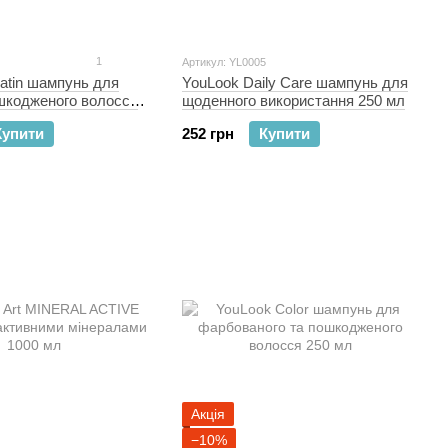
1
Артикул: YL0005
atin шампунь для
YouLook Daily Care шампунь для
ошкодженого волосся
щоденного використання 250 мл
Купити
252 грн
Купити
Акція
−10%