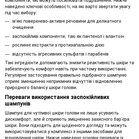
компоненти, які можуть посилювати подразнення. Нижче
наведено ключові особливості, на які варто звертати увагу
під час вибору:
м’які поверхнево-активні речовини для делікатного
очищення
заспокійливі компоненти, такі як пантенол і алантоїн
рослинні екстракти з протизапальною дією
відсутність агресивних сульфатів і парабенів
Такі інгредієнти допомагають знизити реактивність шкіри та
забезпечують комфорт навіть при частому використанні.
Регулярне застосування правильно підібраного шампуню
сприяє зменшенню неприємних відчуттів і відновленню
природного балансу шкіри голови.
Переваги використання заспокійливих
шампунів
Шампуні для чутливої шкіри голови не лише усувають
дискомфорт, але й сприяють зміцненню захисного бар’єра
шкіри. Вони підходять для щоденного догляду та можуть
використовуватися у комплексі з іншими засобами для
відновлення шкіри. Нижче наведено основні переваги їх