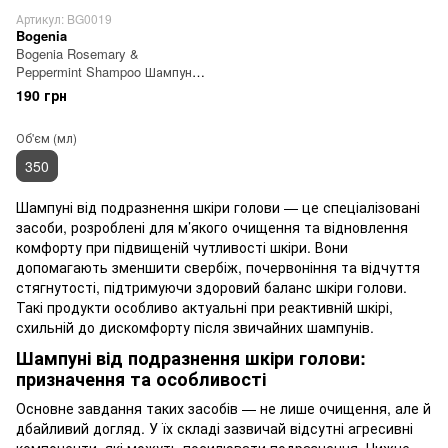
Артикул: BG0019
Bogenia
Bogenia Rosemary &
Peppermint Shampoo Шампунь
з екстрактами розмарину та
190 грн
м'яти
Об'єм (мл)
350
Шампуні від подразнення шкіри голови — це спеціалізовані
засоби, розроблені для м’якого очищення та відновлення
комфорту при підвищеній чутливості шкіри. Вони
допомагають зменшити свербіж, почервоніння та відчуття
стягнутості, підтримуючи здоровий баланс шкіри голови.
Такі продукти особливо актуальні при реактивній шкірі,
схильній до дискомфорту після звичайних шампунів.
Шампуні від подразнення шкіри голови:
призначення та особливості
Основне завдання таких засобів — не лише очищення, але й
дбайливий догляд. У їх складі зазвичай відсутні агресивні