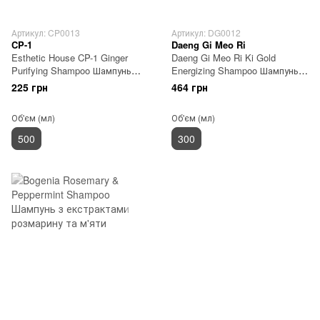
Артикул: CP0013
Артикул: DG0012
CP-1
Daeng Gi Meo Ri
Esthetic House CP-1 Ginger
Daeng Gi Meo Ri Ki Gold
Purifying Shampoo Шампунь
Energizing Shampoo Шампунь
для волосся 500 мл
профілактика випадіння
225 грн
464 грн
волосся 300 мл
Об'єм (мл)
Об'єм (мл)
500
300