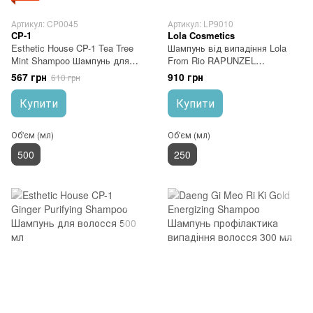
Артикул: CP0045
Артикул: LP9010
CP-1
Lola Cosmetics
Esthetic House CP-1 Tea Tree
Шампунь від випадіння Lola
Mint Shampoo Шампунь для
From Rio RAPUNZEL
волосся Заспокійливий 500
REJUVENATING 250 мл
567 грн
910 грн
610 грн
мл
Купити
Купити
Об'єм (мл)
Об'єм (мл)
500
250