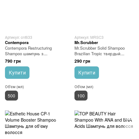
Артикул: cnt633
Артикул: MRSC3
Contempora
Mr.Scrubber
Contempora Restructuring
Mr.Scrubber Solid Shampoo
Shampoo шампунь з
Brazilian Tropic твердый
рослинним кератином та
шампунь зміцнення та
790 грн
290 грн
олією опунції 500 мл
живлення з маслом какао
Купити
Купити
Об'єм (мл)
Об'єм (мл)
500
100