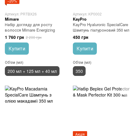
−20%
Артикул: PRTBX26
Артикул: KP0002
Mimare
KayPro
Набір догляду для росту
KayPro Hyaluronic SpecialCare
волосся Mimare Energizing
Шампунь гіалуроновий 350 мл
1 760 грн
450 грн
2 200 грн
Купити
Купити
Об'єм (мл)
Об'єм (мл)
200 мл + 125 мл + 40 мл
350
Акція