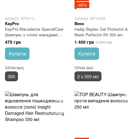
−60%
Артикул: KP0014
Артикул: BP-0028
KayPro
Beox
KayPro Macadamia SpecialCare
Набір Beplex Gel Protector &
Шампунь з олією макадамії
Mask Perfector Kit 300 мл
350 мл
475 грн
1 400 грн
3 500 грн
Купити
Купити
Об'єм (мл)
Об'єм (мл)
350
2 x 300 мл