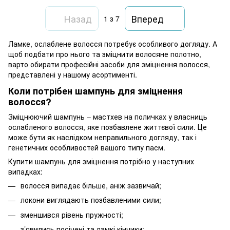
Назад
Вперед
1
з 7
Ламке, ослаблене волосся потребує особливого догляду. А
щоб подбати про нього та зміцнити волосяне полотно,
варто обирати професійні засоби для зміцнення волосся,
представлені у нашому асортименті.
Коли потрібен шампунь для зміцнення
волосся?
Зміцнюючий шампунь – мастхев на поличках у власниць
ослабленого волосся, яке позбавлене життєвої сили. Це
може бути як наслідком неправильного догляду, так і
генетичних особливостей вашого типу пасм.
Купити шампунь для зміцнення потрібно у наступних
випадках:
волосся випадає більше, аніж зазвичай;
локони виглядають позбавленими сили;
зменшився рівень пружності;
з’явились посічені та ламкі кінчики;