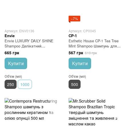
−7%
Артикул: ENV0136
Артикул: CP0045
Envie
CP-1
Envie LUXURY DAILY SHINE
Esthetic House CP-1 Tea Tree
Shampoo Делікатний
Mint Shampoo Шампунь для
щоденний шампунь 250 мл
волосся Заспокійливий 500
665 грн
567 грн
610 грн
мл
Купити
Купити
Об'єм (мл)
Об'єм (мл)
250
1000
500