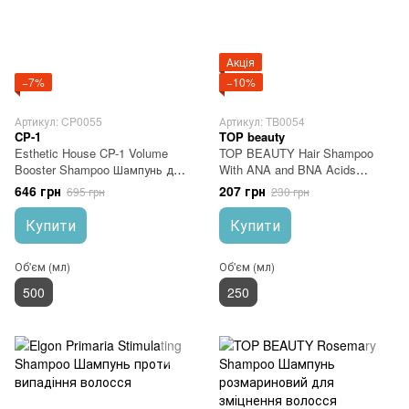
Акція
−7%
−10%
Артикул: CP0055
Артикул: TB0054
CP-1
TOP beauty
Esthetic House CP-1 Volume
TOP BEAUTY Hair Shampoo
Booster Shampoo Шампунь для
With ANA and BNA Acids
об'єму волосся
Шампунь для волосся
646 грн
207 грн
695 грн
230 грн
Купити
Купити
Об'єм (мл)
Об'єм (мл)
500
250