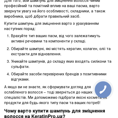
Для того, аби шампунь для зміцнення волосся чинив
професійний та помітний вплив на ваші пасма, варто
звернути увагу на його особливості, складники, а також
виробника, щоб дібрати правильний засіб.
Купити шампунь для зміцнення варто з урахуванням
наступних порад:
Врахуйте тип ваших пасм, від чого залежатимуть
активні речовини та компоненти у складі.
Обирайте шампуні, які містять кератин, колаген, олії та
екстракти для відновлення.
Уникайте шампунів, до складу яких входять силікони та
сульфати.
Обирайте засоби перевірених брендів з позитивними
відгуками.
А якщо ви не знаєте, як сформувати догляд для
ослабленого волосся – тоді зверніться до наших
спеціалістів. Ми допоможемо підібрати якісні косметичні
продукти для будь-якого типу пасм та ваших потреб!
Чому варто купити шампунь для зміцнення
волосся на KeratinPro.ua?