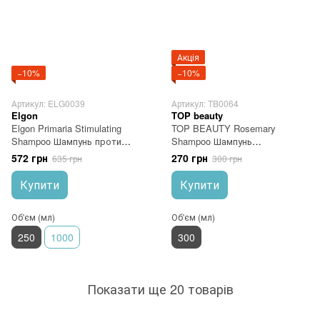
Акція
−10%
−10%
Артикул: ELG0039
Артикул: TB0064
Elgon
TOP beauty
Elgon Primaria Stimulating
TOP BEAUTY Rosemary
Shampoo Шампунь проти
Shampoo Шампунь
випадіння волосся
розмариновий для зміцнення
572 грн
270 грн
635 грн
300 грн
волосся
Купити
Купити
Об'єм (мл)
Об'єм (мл)
250
1000
300
Показати ще 20 товарів