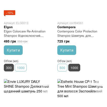
−10%
Артикул: ELG0013
Артикул: cont94561
Elgon
Contempora
Elgon Colorcare Re-Animation
Contempora Color Protection
Shampoо Відновлюючий
Shampoo Шампунь для
шампунь для пошкодженого
збереження кольору з
495 грн
725 грн
550 грн
волосся 300 мл
маслом обліпихи і граната
1000 мл
Купити
Купити
Об'єм (мл)
Об'єм (мл)
300
1000
500
1000