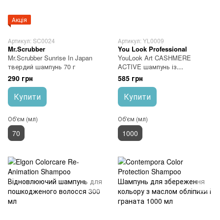
Акція
Артикул: SC0024
Артикул: YL0009
Mr.Scrubber
You Look Professional
Mr.Scrubber Sunrise In Japan
YouLook Art CASHMERE
твердий шампунь 70 г
ACTIVE шампунь із
екстрактом кашеміру 1000 мл
290 грн
585 грн
Купити
Купити
Об'єм (мл)
Об'єм (мл)
70
1000