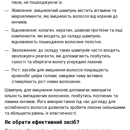
пасм, не пошкоджуючи їх.
Живлення: зміцнюючий шампунь містить вітаміни та
мікроелементи, які зміцнюють волосся від коренів до
кінчиків.
Відновлення: колаген, кератин, шовкові протеїни та інші
компоненти, які входять до складу шампуню,
відновлюють пошкоджене волосяне полотно.
Зволоження: до складу таких шампунів часто входять
зволожуючі реагенти, які допомагають позбутись
сухості та зберігати вологу усередині локонів.
Ріст: засоби для зміцнення волосся покращують
кровообіг шкіри голови, завдяки чому активно
стимулюють ріст нових волосинок.
Шампунь для зміцнення локонів допомагає зменшити
кількість випадаючих волосинок, позбутись посічених та
ламких кінчиків. Його використання під час догляду для
ослабленого волосся дозволить зробити локони сильнішими
та збільшити рівень їх еластичності.
Як обрати ефективний засіб?