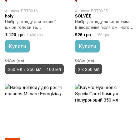
Артикул: PRTBX18
Артикул: PRTBX25
holy
SOLVÉE
Набір догляду для жирної
Набір догляду за волоссям.
шкіри голови та
Відновлення після хімічного
пошкодженого волосся holy
впливу SOLVÉE Nutrisse
1 120 грн
926 грн
1 400 грн
1 158 грн
Купити
Купити
Об'єм (мл)
Об'єм (мл)
250 мл + 250 мл + 100 мл
2 x 250 мл