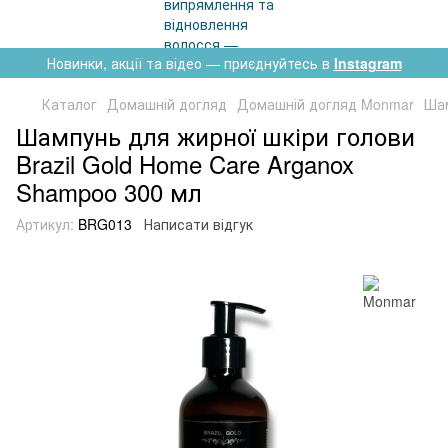
Новинки, акції та відео — приєднуйтесь в
Instagram
Каталог
Домашній догляд
Домашній догляд Monmar
Шам
Шампунь для жирної шкіри голови
Brazil Gold Home Care Arganox
Shampoo 300 мл
Артикул:
BRG013
Написати відгук