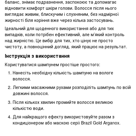
баланс, знімає подразнення, заспокоює та допомагає
відновити комфорт шкіри голови. Волосся після нього
виглядає живим, блискучим і слухняним, без надмірної
жирності біля коріння вже через кілька застосувань.
Ідеальний для щоденного використання або для тих
випадків, коли потрібен ефективний, але м’який контроль
над жирністю. Це вибір для тих, хто цінує не просто
чистоту, а повноцінний догляд, який працює на результат.
Інструкція з використання
Користуватися шампунем простіше простого:
Нанесіть необхідну кількість шампуню на вологе
волосся.
Легкими масажними рухами розподіліть шампунь по всій
довжині волосся.
Після кількох хвилин промийте волосся великою
кількістю води.
Для найкращого ефекту використовуйте разом з
кондиціонером або маскою серії Brazil Gold Arganox.