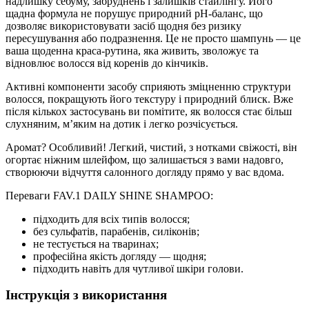
надлишку себуму, забруднень і залишків стайлінгу. Його
щадна формула не порушує природний pH-баланс, що
дозволяє використовувати засіб щодня без ризику
пересушування або подразнення. Це не просто шампунь — це
ваша щоденна краса-рутина, яка живить, зволожує та
відновлює волосся від коренів до кінчиків.
Активні компоненти засобу сприяють зміцненню структури
волосся, покращують його текстуру і природний блиск. Вже
після кількох застосувань ви помітите, як волосся стає більш
слухняним, м’яким на дотик і легко розчісується.
Аромат? Особливий! Легкий, чистий, з нотками свіжості, він
огортає ніжним шлейфом, що залишається з вами надовго,
створюючи відчуття салонного догляду прямо у вас вдома.
Переваги FAV.1 DAILY SHINE SHAMPOO:
підходить для всіх типів волосся;
без сульфатів, парабенів, силіконів;
не тестується на тваринах;
професійна якість догляду — щодня;
підходить навіть для чутливої шкіри голови.
Інструкція з використання