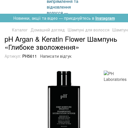
Новинки, акції та відео — приєднуйтесь в
Instagram
Каталог
Домашній догляд
Шампуні для волосся
Шампуні
pH Argan & Keratin Flower Шампунь
«Глибоке зволоження»
Артикул:
PH5611
Написати відгук