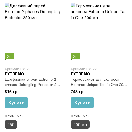
Хіт
Хіт
Артикул: EX323
Артикул: EX322
EXTREMO
EXTREMO
Двофазний спрей Extremo 2-
Термозахист для волосся
phases Detangling Protector 250
Extremo Unique Ten in One 200
мл
мл
816 грн
748 грн
Купити
Купити
Об'єм (мл)
Об'єм (мл)
250
200 мл