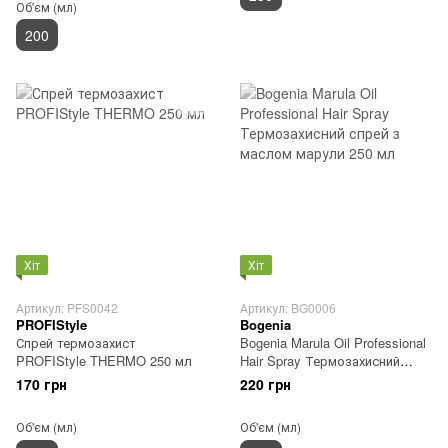
Об'єм (мл)
200
Хіт
Хіт
Артикул: PFS0042
Артикул: BG0006
PROFIStyle
Bogenia
Спрей термозахист
Bogenia Marula Oil Professional
PROFIStyle THERMO 250 мл
Hair Spray Термозахисний
спрей з маслом марули 250
170 грн
220 грн
мл
Об'єм (мл)
Об'єм (мл)