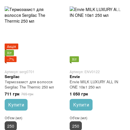
Акція
Хіт
−7%
Хіт
Артикул: serg0701
Артикул: ENV0122
Sergilac
Envie
Термозахист для волосся
Envie MILK LUXURY ALL IN
Sergilac The Thermic 250 мл
ONE 10в1 250 мл
711 грн
1 050 грн
765 грн
Купити
Купити
Об'єм (мл)
Об'єм (мл)
250
250