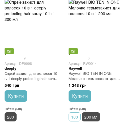
Хіт
Хіт
9
6
Артикул: DP0008
Артикул: RW0014
deeply
Raywell
Спрей-захист для волосся 10
Raywell BIO TEN IN ONE
в 1 deeply protecting hair spray
Молочко термозахист для
10 in 1 200 мл
волосся 10 в 1 200 мл
540 грн
1 248 грн
Купити
Купити
Об'єм (мл)
Об'єм (мл)
200
100
200 мл