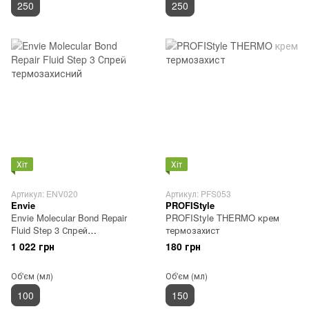
250
250
Хіт
Хіт
Артикул: ENV020
Артикул: PFS053
Envie
PROFIStyle
Envie Molecular Bond Repair
PROFIStyle THERMO крем
Fluid Step 3 Спрей
термозахист
термозахисний
1 022 грн
180 грн
Об'єм (мл)
Об'єм (мл)
100
150