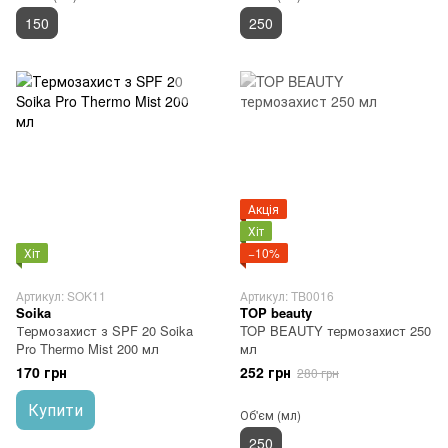
150
250
Акція
Хіт
Хіт
−10%
Артикул: SOK11
Артикул: TB0016
Soika
TOP beauty
Термозахист з SPF 20 Soika
TOP BEAUTY термозахист 250
Pro Thermo Mist 200 мл
мл
170 грн
252 грн
280 грн
Купити
Об'єм (мл)
250