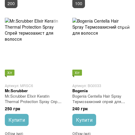
200
100
Хіт
Хіт
Артикул: MRSC6
Артикул: BG0033
Mr.Scrubber
Bogenia
Mr.Scrubber Elixir Keratin
Bogenia Centella Hair Spray
Thermal Protection Spray Спрей
Термозахисний спрей для
термозахист для волосся
волосся
250 грн
240 грн
Купити
Купити
Об'єм (мл)
Об'єм (мл)