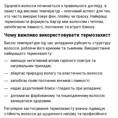
Здоров’я волосся починається з правильного догляду, а
захист від високих температур – ключовий аспект для тих,
хто часто використовує фен, плойку чи праску. Найкращі
термозахисти формують бар’єр між волоссям і теплом,
запобігаючи ламкості, посіченню та втраті блиску.
Чому важливо використовувати термозахист
Високі температури під час укладання руйнують структуру
волосся, роблячи його крихким та тьмяним. Використання
найкращого термозахисту:
зменшує негативний вплив гарячого повітря та
нагрівальних приладів;
зберігає природну вологу та еластичність волосся;
запобігає появі посічених кінчиків і ламкості;
надає додатковий блиск і гладкість при укладанні;
допомагає фарбованому та пошкодженому волоссю
залишатися здоровим.
Регулярне застосування термозахисту значно підвищує
стійкість волосся до щоденного нагріву та професійного