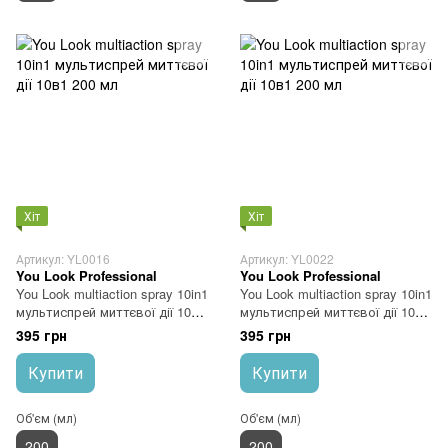
Хіт
Хіт
Артикул: YL0016
Артикул: YL0022
You Look Professional
You Look Professional
You Look multiaction spray 10in1
You Look multiaction spray 10in1
мультиспрей миттєвої дії 10в1
мультиспрей миттєвої дії 10в1
200 мл
200 мл
395 грн
395 грн
Купити
Купити
Об'єм (мл)
Об'єм (мл)
200
200