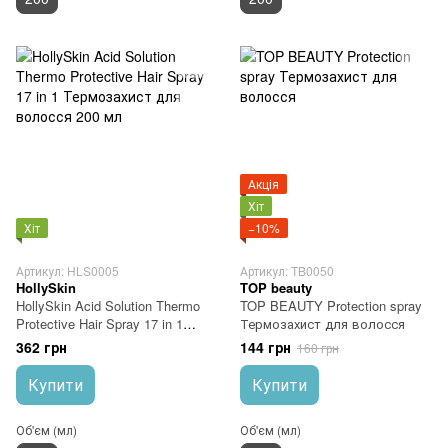
Акція
Хіт
Хіт
−10%
Артикул: HLS0005
Артикул: TB0050
HollySkin
TOP beauty
HollySkin Acid Solution Thermo
TOP BEAUTY Protection spray
Protective Hair Spray 17 in 1
Термозахист для волосся
Термозахист для волосся 200
362 грн
144 грн
160 грн
мл
Купити
Купити
Об'єм (мл)
Об'єм (мл)