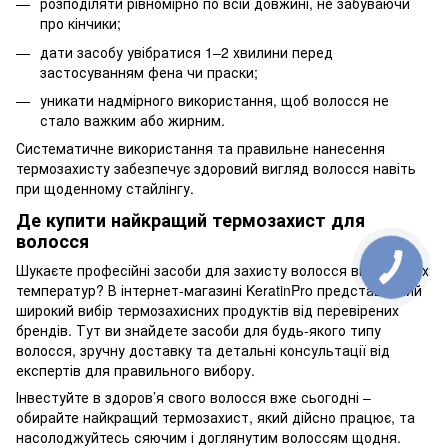
розподіляти рівномірно по всій довжині, не забуваючи
про кінчики;
дати засобу увібратися 1–2 хвилини перед
застосуванням фена чи праски;
уникати надмірного використання, щоб волосся не
стало важким або жирним.
Систематичне використання та правильне нанесення
термозахисту забезпечує здоровий вигляд волосся навіть
при щоденному стайлінгу.
Де купити найкращий термозахист для
волосся
Шукаєте професійні засоби для захисту волосся від високих
температур? В інтернет-магазині KeratinPro представлений
широкий вибір термозахисних продуктів від перевірених
брендів. Тут ви знайдете засоби для будь-якого типу
волосся, зручну доставку та детальні консультації від
експертів для правильного вибору.
Інвестуйте в здоров’я свого волосся вже сьогодні –
обирайте найкращий термозахист, який дійсно працює, та
насолоджуйтесь сяючим і доглянутим волоссям щодня.