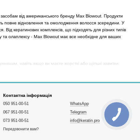
засобам від американського бренду Max Blowout. Продукти
ють повне відновлення та омолодження волосся зсередини. У
. Від кератинових комплексів, що підходять для різних типів
ену та олаплексу - Max Blowout має все необхідне для ваших
хняним, навіть якщо ви маєте жорсткі або щільні завитки.
адкість, а й повне оновлення структури волосся, роблячи його
 й забезпечують інтенсивне зволоження та відновлення. Вони
 Для максимального ефекту та догляду за волоссям після
ї Max Blowout забезпечать для
Контактна інформація
ишнього середовища.
050 951-00-51
WhatsApp
ні
067 951-00-51
Telegram
wout, які допоможуть вам досягти ідеально гладкого та
073 951-00-51
info@keratin.pro
мовірну м'якість, блиск і повне відновлення. Не втрачайте
Передзвонити вам?
на Keratin.pro вже сьогодні!