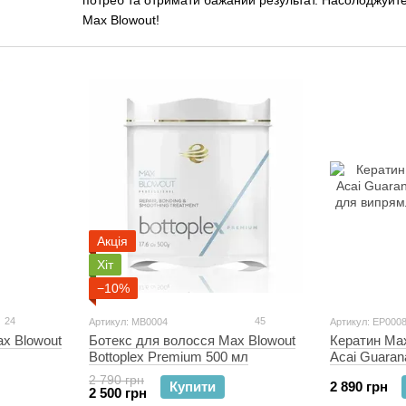
потреб та отримати бажаний результат. Насолоджуйте
Max Blowout!
Акція
Хіт
−10%
24
45
Артикул: MB0004
Артикул: EP000
x Blowout
Ботекс для волосся Max Blowout
Кератин Ma
Bottoplex Premium 500 мл
Acai Guaran
для випрям
2 790 грн
Купити
2 890 грн
2 500 грн