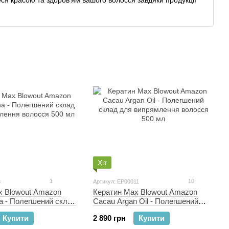
ся красою та здоров'ям вашого волосся завдяки продукції
Хіт
1
10
8
Артикул: EP00011
x Blowout Amazon
Кератин Max Blowout Amazon
a - Полегшений склад
Cacau Argan Oil - Полегшений
лення волосся 500 мл
склад для випрямлення волосся
Купити
2 890 грн
Купити
500 мл