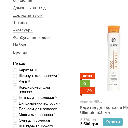
очищення
Домашній догляд
Догляд за тілом
Техніка
Аксесуари
Фарбування волосся
Набори
Бренди
Розділ
Кератин
8
Шампуні для волосся
3
Акція
Акції
8
Хіт
Кондиціонери для
−13%
волосся
1
Ботекс для волосся
5
Артикул: MBU1
Випрямлення волосся
9
Кератин для волосся Ma
Бальзам для волосся
1
Ultimate 500 мл
Маски для волосся
1
2 890 грн
Олія для волосся
1
Купити
2 500 грн
Шампунь глибокого