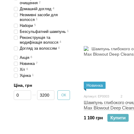
очищення
2
Домашній догляд
4
Незмивні засоби для
волосся
1
Набори
5
Безсульфатний шампунь
1
Реконструкція та
модифікація волосся
4
Догляд за волоссям
4
Акція
6
Новинка
7
Хіт
6
Уцінка
1
Ціна, грн
Новинка
Від Ціна, грн
До Ціна, грн
ОК
Артикул: EP0003
2
Шампунь глибокого очи
Max Blowout Deep Clean
мл
1 100 грн
Купити