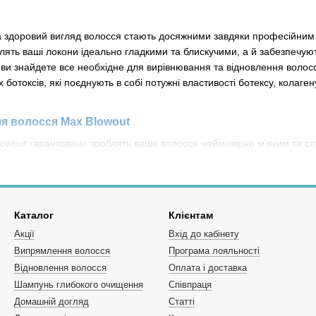
а здоровий вигляд волосся стають досяжними завдяки професійним 
лять ваші локони ідеально гладкими та блискучими, а й забезпечу
ви знайдете все необхідне для вирівнювання та відновлення волосся
 ботоксів, які поєднують в собі потужні властивості ботексу, колаг
ля волосся Max Blowout
owout гарантовано зроблять ваше волосся неймовірно м'яким та слу
які використовуються в засобах, забезпечують не лише бездоганну гл
. Крім того, ботокси Max Blowout не лише розгладжують волосся, а
, надають йому блиск та здоровий вигляд протягом тривалого часу.
користатися лінією домашнього догляду. Шампуні, бальзами та олі
Каталог
Клієнтам
не живлення, зволоження та захист від негативних впливів навкол
Акції
Вхід до кабінету
отоплекс для вирівнювання волосся Max Blowout в Украї
Випрямлення волосся
Програма лояльності
n.pro і відкрийте для себе широкий асортимент продуктів від Max Blo
Відновлення волосся
Оплата і доставка
аційні формули кератину та ботоксу забезпечать вашій шевелюрі ней
Шампунь глибокого очищення
Співпраця
олосся - зробіть правильний вибір і замовте продукцію Max Blowout 
Домашній догляд
Статті