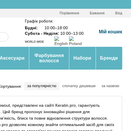
Порівняння
Бажання
Вхід
Графік роботи:
Будні:
10:00–18:00
Мій кошик
Субота - Неділя:
10:00–13:00
WORLD WIDE
Фарбування
Аксесуари
Набори
Бренди
волосся
за популярністю
спочатку дешевше
за назвою
Сортування:
out, представлені на сайті Keratin.pro, гарантують
я. Цей бренд пропонує інноваційні рішення для
'якість, блиск та повне відновлення структури волосся.
.pro дозволяє кожному знайти оптимальний засіб для своїх