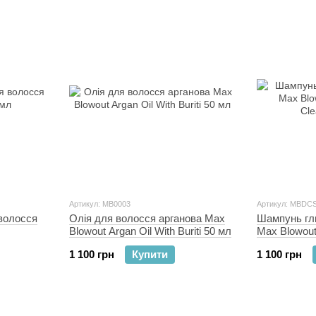
Артикул: MB0003
Артикул: MBDC
волосся
Олія для волосся арганова Max
Шампунь гл
Blowout Argan Oil With Buriti 50 мл
Max Blowou
Cleansing 5
1 100 грн
Купити
1 100 грн