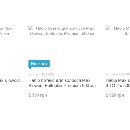
Новинка
Артикул: MB0002
2
Артикул: EP-000
Набір Max B
x Blowout
Набір ботекс для волосся Max
ШГО 2 x 50
Blowout Bottoplex Premium 500 мл
2 920 грн
2 990 грн