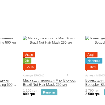
Акція
Акція
Хіт
Новинка
−27%
−10%
1
Артикул: EP00010
Артикул: MB000
Маска для волосся Max Blowout
Ботекс для 
щення
Brazil Nut Hair Mask 250 мл
Bottoplex Bl
sing 500
1 100 грн
2 790 грн
Купити
800 грн
2 500 грн