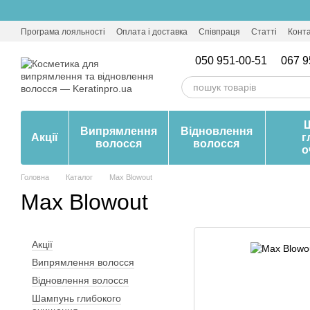
Перейти до основного контенту
Програма лояльності
Оплата і доставка
Співпраця
Статті
Конт
050 951-00-51
067 9
Випрямлення
Відновлення
Акції
г
волосся
волосся
о
Головна
Каталог
Max Blowout
Max Blowout
Акції
Випрямлення волосся
Відновлення волосся
Шампунь глибокого