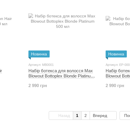
Новинка
Новинка
Артикул: MB0001
Артикул: EP-000
r
Набір ботекса для волосся Max
Набір боте
Blowout Bottoplex Blonde Platinum
Blowout Bott
500 мл
2 990 грн
2 990 грн
Назад
1
2
Вперед
По