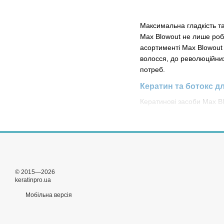
Максимальна гладкість т
Max Blowout не лише роб
асортименті Max Blowout 
волосся, до революційних
потреб.
Кератин та ботокс д
Кератинові засоби Max Bl
Інноваційні технології, 
більш міцним та здоровим
зберігають об'єм волосся
процедур рекомендуємо с
ваших локонів максималь
© 2015—2026
Купити кератин та б
keratinpro.ua
Завітайте на сайт Kerati
Мобільна версія
здорового волосся. Іннов
можливості мати чудове в