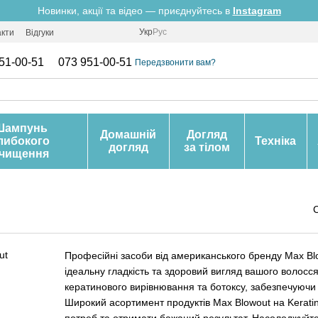
Новинки, акції та відео — приєднуйтесь в
Instagram
Укр
Рус
акти
Відгуки
51-00-51
073 951-00-51
Передзвонити вам?
Шампунь
Домашній
Догляд
либокого
Техніка
догляд
за тілом
чищення
Професійні засоби від американського бренду Max Blow
ідеальну гладкість та здоровий вигляд вашого волосс
кератинового вирівнювання та ботоксу, забезпечуючи м
Широкий асортимент продуктів Max Blowout на Keratin