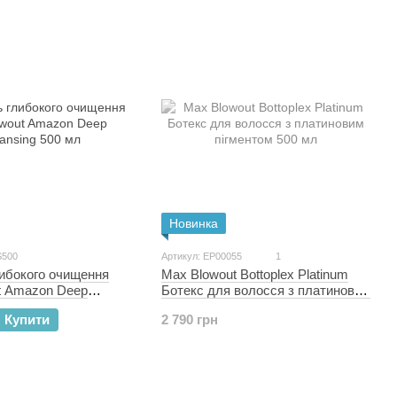
Новинка
S500
Артикул: EP00055
1
ибокого очищення
Max Blowout Bottoplex Platinum
t Amazon Deep
Ботекс для волосся з платиновим
00 мл
пігментом 500 мл
Купити
2 790 грн