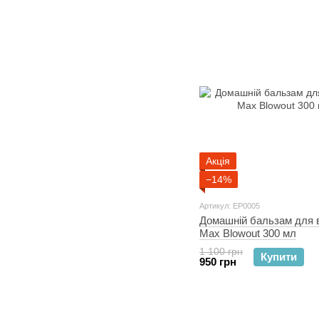
Акція
−14%
Артикул: EP0005
Домашній бальзам для 
Max Blowout 300 мл
1 100 грн
Купити
950 грн