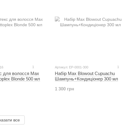
1
1
16
Артикул: EP-0001-300
кс для волосся Max
Набір Max Blowout Cupuachu
oplex Blonde 500 мл
Шампунь+Кондиціонер 300 мл
1 300 грн
казати все