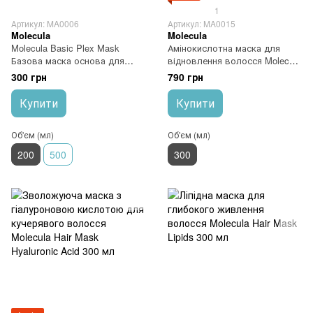
1
Артикул: MA0006
Артикул: MA0015
Molecula
Molecula
Molecula Basic Plex Mask
Амінокислотна маска для
Базова маска основа для
відновлення волосся Molecula
реконструкції волосся 200 мл
Hair Mask Amino Acids 300 мл
300 грн
790 грн
Купити
Купити
Об'єм (мл)
Об'єм (мл)
200
500
300