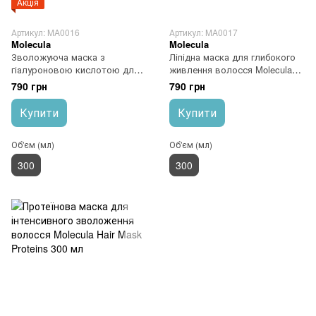
Акція
Артикул: MA0016
Артикул: MA0017
Molecula
Molecula
Зволожуюча маска з
Ліпідна маска для глибокого
гіалуроновою кислотою для
живлення волосся Molecula
кучерявого волосся Molecula
Hair Mask Lipids 300 мл
790 грн
790 грн
Hair Mask Hyaluronic Acid 300
мл
Купити
Купити
Об'єм (мл)
Об'єм (мл)
300
300