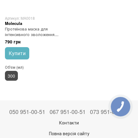
Артикул: MA0018
Molecula
Протеїнова маска для
інтенсивного зволоження
волосся Molecula Hair Mask
790 грн
Proteins 300 мл
Купити
Об'єм (мл)
300
050 951-00-51
067 951-00-51
073 951-00-51
Контакти
Повна версія сайту