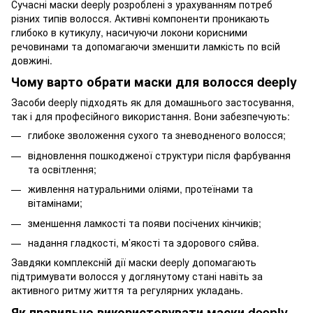
Сучасні маски deeply розроблені з урахуванням потреб
різних типів волосся. Активні компоненти проникають
глибоко в кутикулу, насичуючи локони корисними
речовинами та допомагаючи зменшити ламкість по всій
довжині.
Чому варто обрати маски для волосся deeply
Засоби deeply підходять як для домашнього застосування,
так і для професійного використання. Вони забезпечують:
глибоке зволоження сухого та зневодненого волосся;
відновлення пошкодженої структури після фарбування
та освітлення;
живлення натуральними оліями, протеїнами та
вітамінами;
зменшення ламкості та появи посічених кінчиків;
надання гладкості, м’якості та здорового сяйва.
Завдяки комплексній дії маски deeply допомагають
підтримувати волосся у доглянутому стані навіть за
активного ритму життя та регулярних укладань.
Як правильно використовувати маски deeply