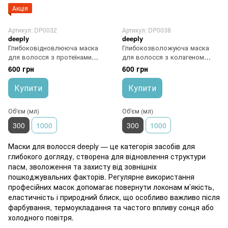
Акція
Артикул: DP0032
Артикул: DP0038
deeply
deeply
Глибоковідновлююча маска
Глибокозволожуюча маска
для волосся з протеїнами
для волосся з колагеном
deeply Protein Restoring Hair
deeply Collageno Hydrating Hair
600 грн
600 грн
Mask 300 мл
Mask
Купити
Купити
Об'єм (мл)
Об'єм (мл)
300
1000
300
1000
Маски для волосся deeply — це категорія засобів для
глибокого догляду, створена для відновлення структури
пасм, зволоження та захисту від зовнішніх
пошкоджувальних факторів. Регулярне використання
професійних масок допомагає повернути локонам м’якість,
еластичність і природний блиск, що особливо важливо після
фарбування, термоукладання та частого впливу сонця або
холодного повітря.