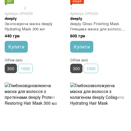
Хіт
Акція
2
1
Артикул: DP0009
Артикул: DP0020
deeply
deeply
Зволожуюча маска deeply
deeply Gloss Finishing Mask
Hydrating Mask 300 мл
Глянцева маска для волосся
300 мл
440 грн
600 грн
Купити
Купити
Об'єм (мл)
Об'єм (мл)
300
1000
300
1000