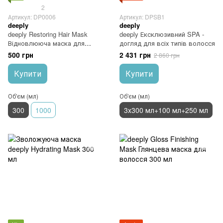
2
Артикул: DP0006
Артикул: DPSB1
deeply
deeply
deeply Restoring Hair Mask
deeply Ексклюзивний SPA -
Відновлююча маска для
догляд для всіх типів волосся
волосся 300 мл
500 грн
2 431 грн
2 860 грн
Купити
Купити
Об'єм (мл)
Об'єм (мл)
300
1000
3х300 мл+100 мл+250 мл