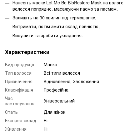
Нанесіть маску Let Me Be BioRestore Mask на вологе
волосся попрядно, масажуючи пасмо за пасмом.
Залишіть на 30 хвилин під термошапку,
Витримати, потім змити склад повністю,
Висушити та зробити укладання.
Характеристики
Вид продукції
Маска
Тип волосся
Всі типи волосся
Призначення
Відновлення, Зволоження
Класифікація
Професійна
Час
Універсальний
застосування
Стать
Для жінок
Експрес-склад
Ні
Живлення
Ні