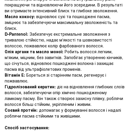
покращуючи та відновлюючи його зсередини. В результаті
ви отримаєте інтенсивний блиск та глибоке зволоження.
Масло кокосу:
відновлює сухі та пошкоджені пасма,
зміцнює та забезпечуючи максимальну зволоженість та
блиск.
D-Pantenol:
Забезпечує екстремальне зволоження з
тривалою стійкістю, надає м'якості та шовковистості
волоссю, пожвавлює колір фарбованого волосся.
Олія аргани та масло моної:
Робить волосся легким,
м'яким, міцним, без завитків. Запобігає утворенню кінчиків,
що січуться, відновлює пошкоджені волокна і захищає
пасма від ультрафіолетових променів.
Вітамін Е:
Бореться зі старінням пасм, регенерує і
пожвавлює.
Гідролізований кератин:
діє на відновлення глибоких слоїв
волосся, забезпечуючи опір хімічно пошкодженому
ламкому пасму. Він також створює захисну плівку, роблячи
волосся більш стійким, укріпленим і живим.
Соєвий протеїн:
допомагає у формуванні волосся і надалі
роблячи пасма стійкими та живішими.
Спосіб застосування: