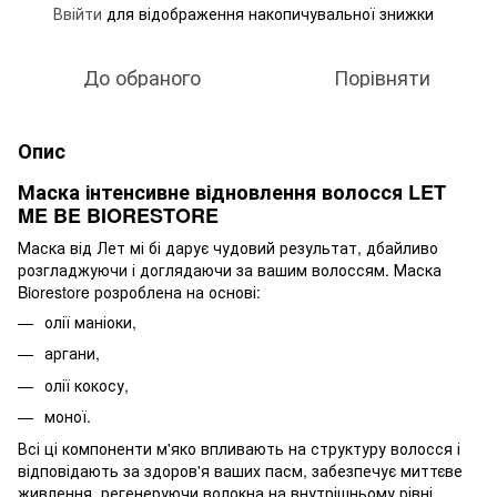
Ввійти
для відображення накопичувальної знижки
%
До обраного
Порівняти
Опис
Маска інтенсивне відновлення волосся LET
ME BE BIORESTORE
Маска від Лет мі бі дарує чудовий результат, дбайливо
розгладжуючи і доглядаючи за вашим волоссям. Маска
Biorestore розроблена на основі:
олії маніоки,
аргани,
олії кокосу,
моної.
Всі ці компоненти м'яко впливають на структуру волосся і
відповідають за здоров'я ваших пасм, забезпечує миттєве
живлення, регенеруючи волокна на внутрішньому рівні,